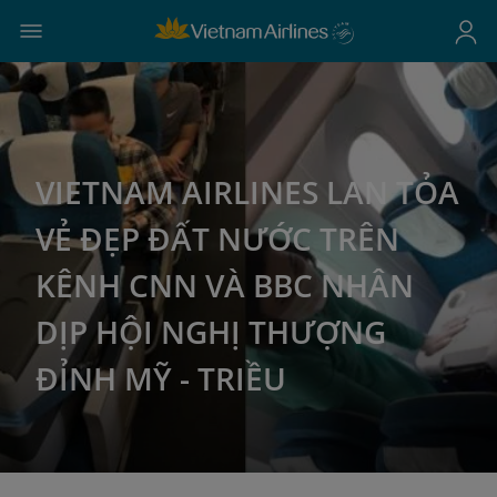
VIETNAM AIRLINES LAN TỎA
VẺ ĐẸP ĐẤT NƯỚC TRÊN
KÊNH CNN VÀ BBC NHÂN
DỊP HỘI NGHỊ THƯỢNG
ĐỈNH MỸ - TRIỀU