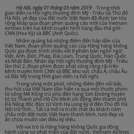
Hà Nội, ngày 01 tháng 03 năm 2019
–
Trong thời
gian diễn ra Hội nghị thượng đỉnh Mỹ - Triều tại Thủ đô
Hà Nội, vẻ đẹp của đất nước Việt Nam đã được lan tỏa
rộng khắp qua đoạn phim quảng cáo mới của Vietnam
Airlines trên hai kênh truyền hình hàng đầu thế giới -
CNN (Hoa Kỳ) và BBC (Anh Quốc).
Nhằm quảng bá những điểm đến hấp dẫn của
Việt Nam, đoạn phim quảng cáo của Hãng hàng không
Quốc gia được trình chiếu với 8 phiên bản ngôn ngữ:
Việt, Anh, Đức, Pháp, Đài Loan, Trung Quốc, Hàn Quốc
và Nhật Bản. Nhân dịp Hội nghị thượng đỉnh Mỹ - Triều
lần thứ 2, đoạn phim được phát sóng rộng rãi trên
kênh truyền hình CNN và BBC khu vực châu Á, châu Âu
và Bắc Mỹ trong thời gian diễn ra hội nghị.
Trong vòng một phút, những điểm đến nổi bật,
thu hút của Việt Nam dần hiện ra qua mỗi thước phim:
từ sông Mê Kông trù phù đến hang Sơn Đoòng huyền
bí; từ Thành phố Hồ Chí Minh sôi động đến thành phố
Đà Nẵng độc đáo; từ Vịnh Hạ Long kỳ vĩ đến Thủ đô Hà
Nội trữ tình… Tất cả mở ra trước mắt du khách năm
châu một đất nước Việt Nam thanh bình, tươi đẹp và
ẩn chứa muôn vàn điều kỳ diệu.
Với vai trò là Hãng hàng không Quốc gia đồng
hành cùng sự phát triển của đất nước, Vietnam Airlines