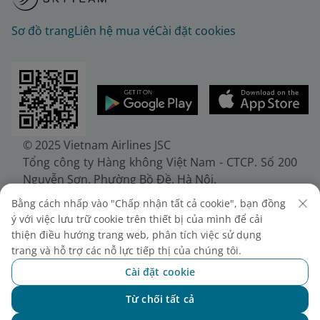
Sơ đồ trang
Liên hệ mua vé
Cài đặt cookies
© 2025 Vietnam Airlines JSC
Tổng công ty Hàng không Việt Nam - CTCP. Số 200
Nguyễn Sơn, Phường Bồ Đề, Hà Nội.
Điện thoại: (+84-24) 38272289. Fax: (+84-24)
Bằng cách nhấp vào "Chấp nhận tất cả cookie", bạn đồng
38722375
ý với việc lưu trữ cookie trên thiết bị của mình để cải
Giấy chứng nhận đăng ký doanh nghiệp, mã số
thiện điều hướng trang web, phân tích việc sử dụng
doanh nghiệp 0100107518, đăng ký lần đầu ngày
trang và hỗ trợ các nỗ lực tiếp thị của chúng tôi.
30/6/2010, đăng ký thay đổi lần thứ 10 ngày
Cài đặt cookie
24/7/2025, cấp bởi Sở Tài chính Thành phố Hà Nội.
Từ chối tất cả
Chat với NEO