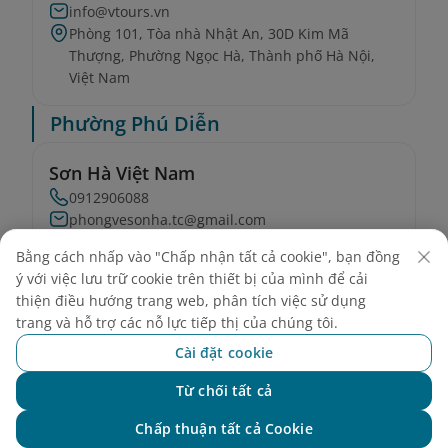
info@vtours.vn
Phòng 101, Tòa nhà Nhật An, 30D Kim Mã
Thượng, Phường Ngọc Hà, Thành phố Hà Nội,
Việt Nam
Phường Phú Diễn
Sơn Hà Việt Nam
0912906088
phongvesonha.tc@gmail.com
Số 36, ngõ 245 Mai Dịch, Phường Phú Diễn,
Bằng cách nhấp vào "Chấp nhận tất cả cookie", bạn đồng
Thành phố Hà Nội, Việt Nam
ý với việc lưu trữ cookie trên thiết bị của mình để cải
thiện điều hướng trang web, phân tích việc sử dụng
Phường Phú Thượng
trang và hỗ trợ các nỗ lực tiếp thị của chúng tôi.
Cài đặt cookie
Dịch vụ Thiên Thụy
0913203957 / 0906633385
Từ chối tất cả
Chat với NEO
office@thienthuyairticket.com;
huongct.thienthuy@gmail.com
Chấp thuận tất cả Cookie