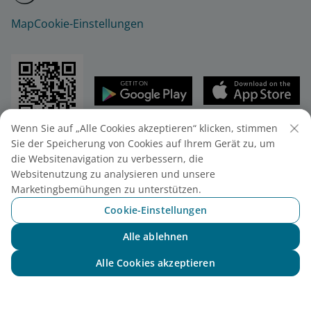
Map
Cookie-Einstellungen
Wenn Sie auf „Alle Cookies akzeptieren“ klicken, stimmen
© 2025 Vietnam Airlines JSC
Sie der Speicherung von Cookies auf Ihrem Gerät zu, um
Vietnam Airlines JSC - 200 Nguyen Son Str.,
die Websitenavigation zu verbessern, die
Stadtteil Bo De, Stadt Hanoi, Vietnam
Websitenutzung zu analysieren und unsere
Telefon: (+84-24) 38272289. Fax: (+84-24) 38722375.
Marketingbemühungen zu unterstützen.
Unternehmenseintragungsnummer.: 0100107518,
Cookie-Einstellungen
10. Registrierung vom 24/07/2025.
Alle ablehnen
Chatten mit NEO
Alle Cookies akzeptieren