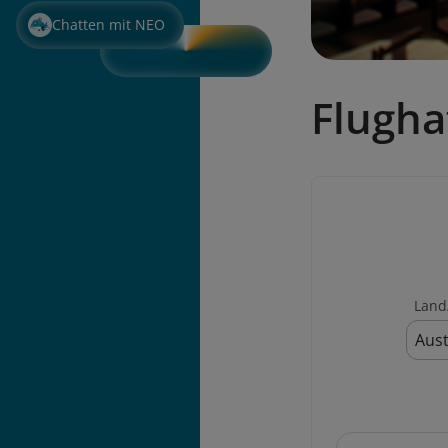
Chatten mit NEO
Flugha
Land
Aust