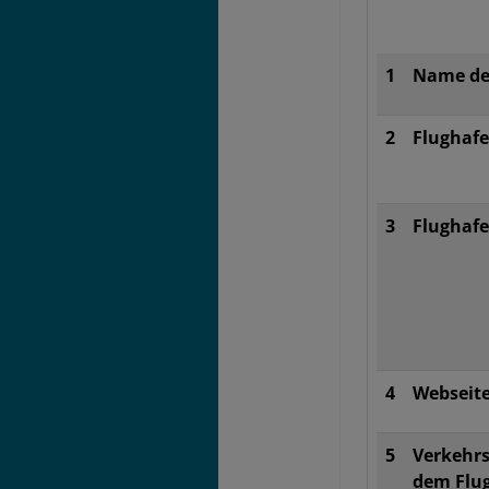
1
Name de
2
Flughaf
3
Flughaf
4
Webseit
5
Verkehrs
dem Flu