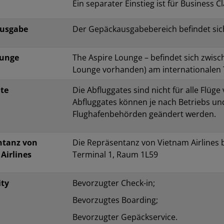
Ein separater Einstieg ist für Business 
usgabe
Der Gepäckausgabebereich befindet sich
ounge
The Aspire Lounge – befindet sich zwisc
Lounge vorhanden) am internationalen 
te
Die Abfluggates sind nicht für alle Flüge
Abfluggates können je nach Betriebs u
Flughafenbehörden geändert werden.
ntanz von
Die Repräsentanz von Vietnam Airlines b
Airlines
Terminal 1, Raum 1L59
ity
Bevorzugter Check-in;
Bevorzugtes Boarding;
Bevorzugter Gepäckservice.