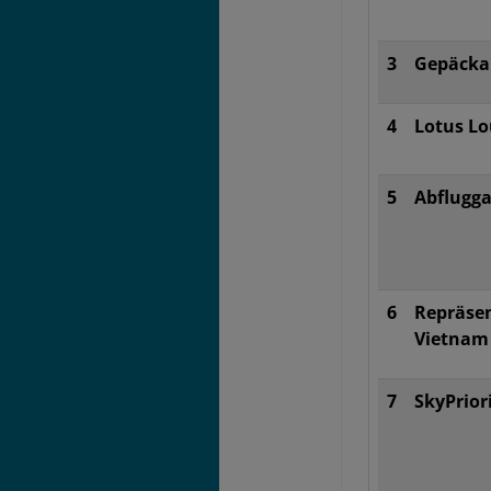
3
Gepäcka
4
Lotus L
5
Abflugga
6
Repräse
Vietnam 
7
SkyPrior