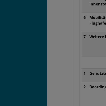
Innenst
6
Mobilitä
Flughaf
7
Weitere
1
Genutzt
2
Boarding