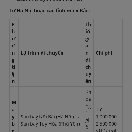
Từ Hà Nội hoặc các tỉnh miền Bắc:
P
Th
h
ời
ư
gi
ơ
a
n
Lộ trình di chuyển
n
Chi phí
g
di
ti
ch
ệ
uy
n
ển
Kh
oả
M
ng
á
Từ
1
y
Sân bay Nội Bài (Hà Nội) →
1.000.000 -
gi
b
Sân bay Tuy Hòa (Phú Yên)
2.500.000
ờ
a
VND/lượt