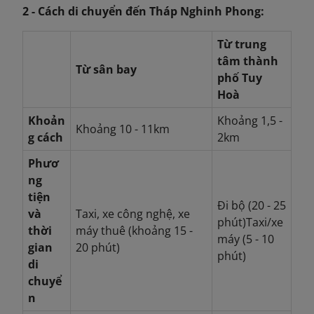
2 - Cách di chuyển đến Tháp Nghinh Phong:
Từ trung
tâm thành
Từ sân bay
phố Tuy
Hoà
Khoản
Khoảng 1,5 -
Khoảng 10 - 11km
g cách
2km
Phươ
ng
tiện
Đi bộ (20 - 25
và
Taxi, xe công nghệ, xe
phút)Taxi/xe
thời
máy thuê (khoảng 15 -
máy (5 - 10
gian
20 phút)
phút)
di
chuyể
n