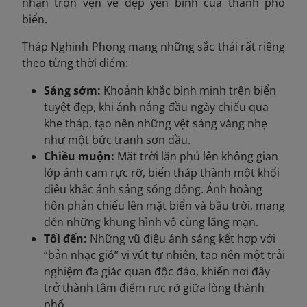
nhận trọn vẹn vẻ đẹp yên bình của thành phố
biển.
Tháp Nghinh Phong mang những sắc thái rất riêng
theo từng thời điểm:
Sáng sớm:
Khoảnh khắc bình minh trên biển
tuyệt đẹp, khi ánh nắng đầu ngày chiếu qua
khe tháp, tạo nên những vệt sáng vàng nhẹ
như một bức tranh sơn dầu.
Chiều muộn:
Mặt trời lặn phủ lên không gian
lớp ánh cam rực rỡ, biến tháp thành một khối
điêu khắc ánh sáng sống động. Ánh hoàng
hôn phản chiếu lên mặt biển và bầu trời, mang
đến những khung hình vô cùng lãng mạn.
Tối đến:
Những vũ điệu ánh sáng kết hợp với
“bản nhạc gió” vi vút tự nhiên, tạo nên một trải
nghiệm đa giác quan độc đáo, khiến nơi đây
trở thành tâm điểm rực rỡ giữa lòng thành
phố.