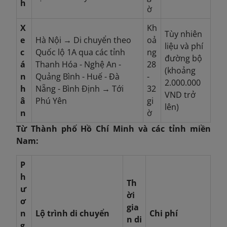
h
ờ
X
Kh
Tùy nhiên
e
Hà Nội → Di chuyển theo
oả
liệu và phí
c
Quốc lộ 1A qua các tỉnh
ng
đường bộ
á
Thanh Hóa - Nghệ An -
28
(khoảng
n
Quảng Bình - Huế - Đà
-
2.000.000
h
Nẵng - Bình Định → Tới
32
VND trở
â
Phú Yên
gi
lên)
n
ờ
Từ Thành phố Hồ Chí Minh và các tỉnh miền
Nam:
P
h
Th
ư
ời
ơ
gia
n
Lộ trình di chuyển
Chi phí
n di
g