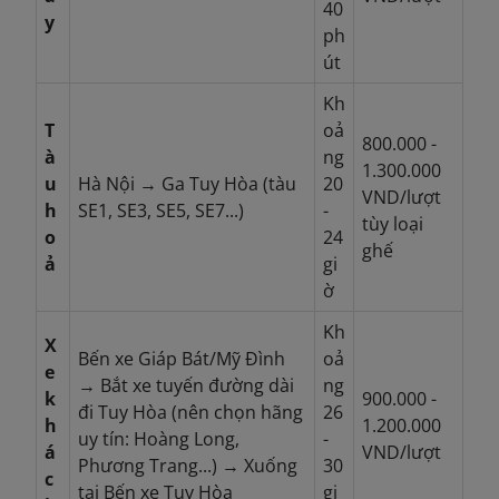
40
y
ph
út
Kh
T
oả
800.000 -
à
ng
1.300.000
u
Hà Nội → Ga Tuy Hòa (tàu
20
VND/lượt
h
SE1, SE3, SE5, SE7...)
-
tùy loại
o
24
ghế
ả
gi
ờ
Kh
X
Bến xe Giáp Bát/Mỹ Đình
oả
e
→ Bắt xe tuyến đường dài
ng
k
900.000 -
đi Tuy Hòa (nên chọn hãng
26
h
1.200.000
uy tín: Hoàng Long,
-
á
VND/lượt
Phương Trang...) → Xuống
30
c
tại Bến xe Tuy Hòa
gi