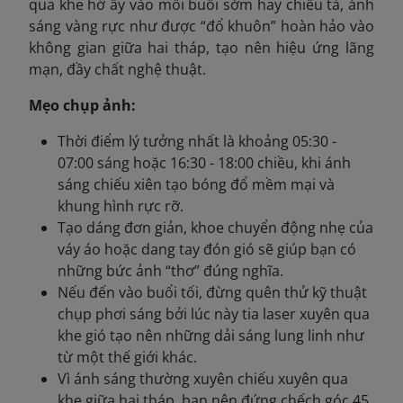
qua khe hở ấy vào mỗi buổi sớm hay chiều tà, ánh
sáng vàng rực như được “đổ khuôn” hoàn hảo vào
không gian giữa hai tháp, tạo nên hiệu ứng lãng
mạn, đầy chất nghệ thuật.
Mẹo chụp ảnh:
Thời điểm lý tưởng nhất là khoảng 05:30 -
07:00 sáng hoặc 16:30 - 18:00 chiều, khi ánh
sáng chiếu xiên tạo bóng đổ mềm mại và
khung hình rực rỡ.
Tạo dáng đơn giản, khoe chuyển động nhẹ của
váy áo hoặc dang tay đón gió sẽ giúp bạn có
những bức ảnh “thơ” đúng nghĩa.
Nếu đến vào buổi tối, đừng quên thử kỹ thuật
chụp phơi sáng bởi lúc này tia laser xuyên qua
khe gió tạo nên những dải sáng lung linh như
từ một thế giới khác.
Vì ánh sáng thường xuyên chiếu xuyên qua
khe giữa hai tháp, bạn nên đứng chếch góc 45