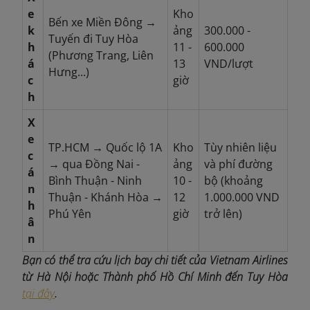
e
Kho
Bến xe Miền Đông →
k
ảng
300.000 -
Tuyến đi Tuy Hòa
h
11 -
600.000
(Phương Trang, Liên
á
13
VND/lượt
Hưng...)
c
giờ
h
X
e
TP.HCM → Quốc lộ 1A
Kho
Tùy nhiên liệu
c
→ qua Đồng Nai -
ảng
và phí đường
á
Bình Thuận - Ninh
10 -
bộ (khoảng
n
Thuận - Khánh Hòa →
12
1.000.000 VND
h
Phú Yên
giờ
trở lên)
â
n
Bạn có thể tra cứu lịch bay chi tiết của Vietnam Airlines
từ Hà Nội hoặc Thành phố Hồ Chí Minh đến Tuy Hòa
tại đây
.