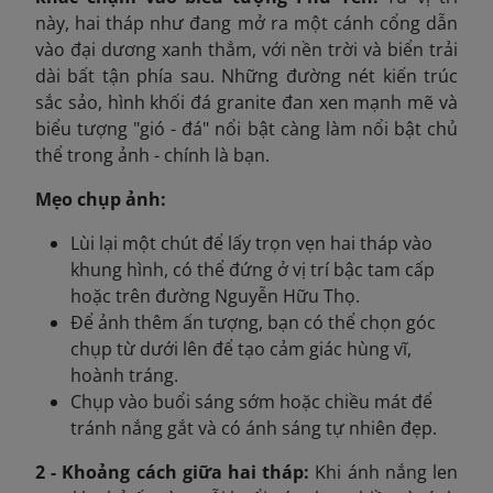
này, hai tháp như đang mở ra một cánh cổng dẫn
vào đại dương xanh thẳm, với nền trời và biển trải
dài bất tận phía sau. Những đường nét kiến trúc
sắc sảo, hình khối đá granite đan xen mạnh mẽ và
biểu tượng "gió - đá" nổi bật càng làm nổi bật chủ
thể trong ảnh - chính là bạn.
Mẹo chụp ảnh:
Lùi lại một chút để lấy trọn vẹn hai tháp vào
khung hình, có thể đứng ở vị trí bậc tam cấp
hoặc trên đường Nguyễn Hữu Thọ.
Để ảnh thêm ấn tượng, bạn có thể chọn góc
chụp từ dưới lên để tạo cảm giác hùng vĩ,
hoành tráng.
Chụp vào buổi sáng sớm hoặc chiều mát để
tránh nắng gắt và có ánh sáng tự nhiên đẹp.
2 - Khoảng cách giữa hai tháp:
Khi ánh nắng len