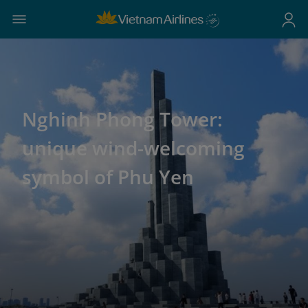
Nghinh Phong Tower:
unique wind-welcoming
symbol of Phu Yen