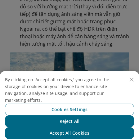
độ so với hướng mặt trời (thay vì đối diện trực
tiếp) để tận dụng ánh sáng viền mà vẫn giữ
được chi tiết gương mặt hoặc trang phục.
Ngoài ra, có thể bật chế độ HDR trên điện
thoại hoặc máy ảnh để cân bằng sáng và tránh
hiện tượng mặt tối, hậu cảnh cháy sáng.
By clicking on 'Accept all cookies,' you agree to the
storage of cookies on your device to enhance site
navigation, analyze site usage, and support our
marketing efforts.
Cookies Settings
Reject All
Chat with NEO
Accept All Cookies