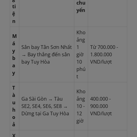
chu
ti
yển
ệ
n
Kho
M
ảng
á
Sân bay Tân Sơn Nhất
1
Từ 700.000 -
y
→ Bay thẳng đến sân
giờ
1.800.000
b
bay Tuy Hòa
10
VND/lượt
a
phú
y
t
T
Kho
à
Ga Sài Gòn → Tàu
ảng
400.000 -
u
SE2, SE4, SE6, SE8 →
10 -
900.000
h
Dừng tại Ga Tuy Hòa
12
VND/lượt
o
giờ
ả
X