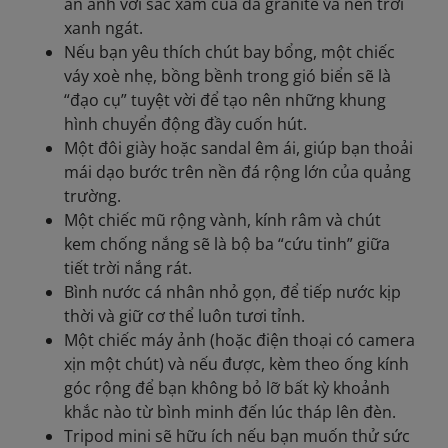
ăn ảnh với sắc xám của đá granite và nền trời
xanh ngát.
Nếu bạn yêu thích chút bay bổng, một chiếc
váy xoè nhẹ, bồng bềnh trong gió biển sẽ là
“đạo cụ” tuyệt vời để tạo nên những khung
hình chuyển động đầy cuốn hút.
Một đôi giày hoặc sandal êm ái, giúp bạn thoải
mái dạo bước trên nền đá rộng lớn của quảng
trường.
Một chiếc mũ rộng vành, kính râm và chút
kem chống nắng sẽ là bộ ba “cứu tinh” giữa
tiết trời nắng rát.
Bình nước cá nhân nhỏ gọn, để tiếp nước kịp
thời và giữ cơ thể luôn tươi tỉnh.
Một chiếc máy ảnh (hoặc điện thoại có camera
xịn một chút) và nếu được, kèm theo ống kính
góc rộng để bạn không bỏ lỡ bất kỳ khoảnh
khắc nào từ bình minh đến lúc tháp lên đèn.
Tripod mini sẽ hữu ích nếu bạn muốn thử sức