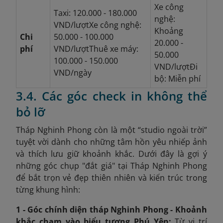
Xe công
Taxi: 120.000 - 180.000
nghệ:
VND/lượtXe công nghệ:
Khoảng
Chi
50.000 - 100.000
20.000 -
phí
VND/lượtThuê xe máy:
50.000
100.000 - 150.000
VND/lượtĐi
VND/ngày
bộ: Miễn phí
3.4. Các góc check in không thể
bỏ lỡ
Tháp Nghinh Phong còn là một “studio ngoài trời”
tuyệt vời dành cho những tâm hồn yêu nhiếp ảnh
và thích lưu giữ khoảnh khắc. Dưới đây là gợi ý
những góc chụp "đắt giá" tại Tháp Nghinh Phong
để bắt trọn vẻ đẹp thiên nhiên và kiến trúc trong
từng khung hình:
1 - Góc chính diện tháp Nghinh Phong - Khoảnh
khắc chạm vào biểu tượng Phú Yên:
Từ vị trí