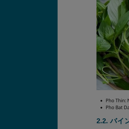
Pho Thin: 
Pho Bat Da
2.2. バ