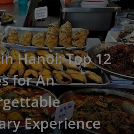
in Hanoi: Top 12
s for An
rgettable
ary Experience