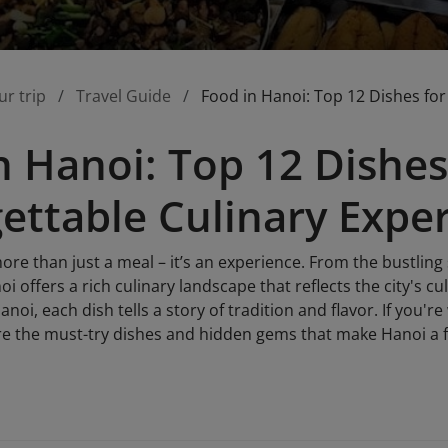
ur trip
Travel Guide
Food in Hanoi: Top 12 Dishes fo
n Hanoi: Top 12 Dishes
ettable Culinary Expe
ore than just a meal – it’s an experience. From the bustling s
oi offers a rich culinary landscape that reflects the city's cu
noi, each dish tells a story of tradition and flavor. If you'r
lore the must-try dishes and hidden gems that make Hanoi a 