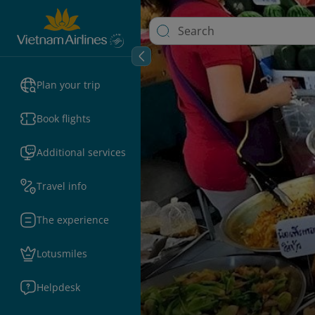
Plan your trip
Book flights
Additional services
Travel info
The experience
Lotusmiles
Helpdesk