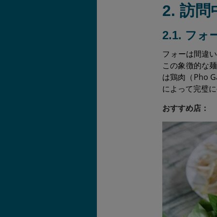
2. 訪
2.1. フ
フォーは間違
この象徴的な麺
は鶏肉（Pho
によって完璧に
おすすめ店：