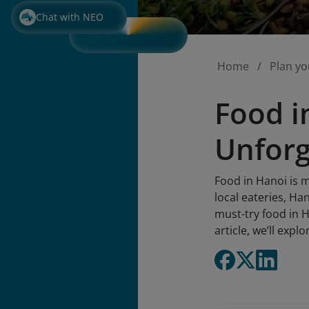
Chat with NEO
Home
Plan yo
Food i
Unforg
Food in Hanoi is m
local eateries, Han
must-try food in Ha
article, we’ll exp