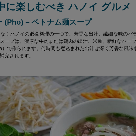
問中に楽しむべき ハノイ グルメ 
ォー (Pho) – ベトナム麺スープ
いなくハノイの必食料理の一つで、芳香な出汁、繊細な味のバ
スープは、濃厚な牛肉または鶏肉の出汁、米麺、新鮮なハーブ、
 Ga）で作られます。何時間も煮込まれた出汁は深く芳香な風
補完されます。