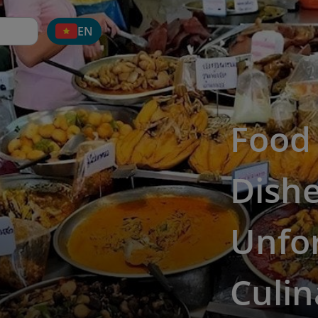
EN
Food 
Dishe
Unfo
Culin