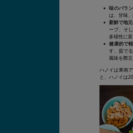
味のバラ
は、甘味、
新鮮で地元
ーブ、そし
多様性に富
健康的で
す、茹で
風味を際立
ハノイは東南ア
と、ハノイは2