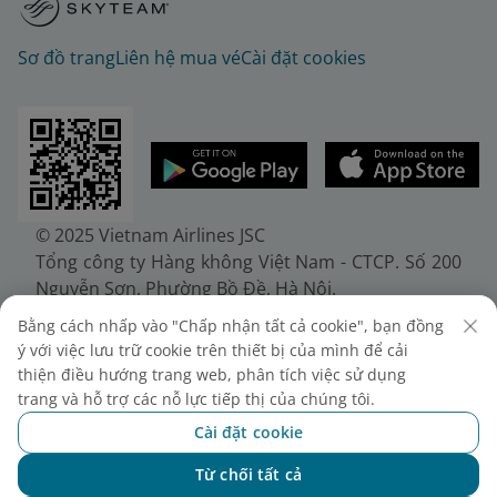
Sơ đồ trang
Liên hệ mua vé
Cài đặt cookies
© 2025 Vietnam Airlines JSC
Tổng công ty Hàng không Việt Nam - CTCP. Số 200
Nguyễn Sơn, Phường Bồ Đề, Hà Nội.
Điện thoại: (+84-24) 38272289. Fax: (+84-24)
Bằng cách nhấp vào "Chấp nhận tất cả cookie", bạn đồng
38722375
ý với việc lưu trữ cookie trên thiết bị của mình để cải
Giấy chứng nhận đăng ký doanh nghiệp, mã số
thiện điều hướng trang web, phân tích việc sử dụng
doanh nghiệp 0100107518, đăng ký lần đầu ngày
trang và hỗ trợ các nỗ lực tiếp thị của chúng tôi.
30/6/2010, đăng ký thay đổi lần thứ 10 ngày
Cài đặt cookie
24/7/2025, cấp bởi Sở Tài chính Thành phố Hà Nội.
Từ chối tất cả
Chat với NEO