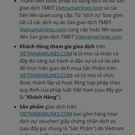
Thành viên được phép sử dụng dịch vụ do Sàn
giao dịch TMĐT
Vietnamairlines.com
và các
bên liên quan cung cấp. Từ “dịch vụ” bao gồm
tất cả các dịch vụ do Sàn giao dịch TMĐT
Vietnamairlines.com
cung cấp hoặc liên quan
đến Sàn giao dịch TMĐT
Vietnamairlines.com
Khách Hàng tham gia giao dịch
trên
VIETNAMAIRLINES.COM
là (i) mọi cá nhân có
đầy đủ năng lực hành vi dân sự và có tài sản
để thực hiện giao dịch mua Sản Phẩm trên
VIETNAMAIRLINES.COM
; và (ii) mọi tổ chức
được thành lập và hoạt động hợp pháp theo
quy định của pháp luật Việt Nam (sau đây gọi
là
"Khách Hàng"
).
Sản phẩm
giao dịch trên
VIETNAMAIRLINES.COM
bao gồm hàng hóa/
dịch vụ/ voucher/ giấy chứng nhận dịch vụ
(sau đây gọi chung là "Sản Phẩm") do Vietnam