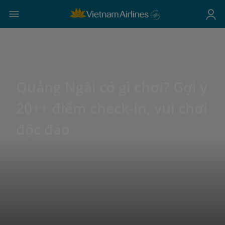
Quảng Ngãi có gì chơi? Gợi ý
20++ điểm check-in, vui chơi
độc đáo