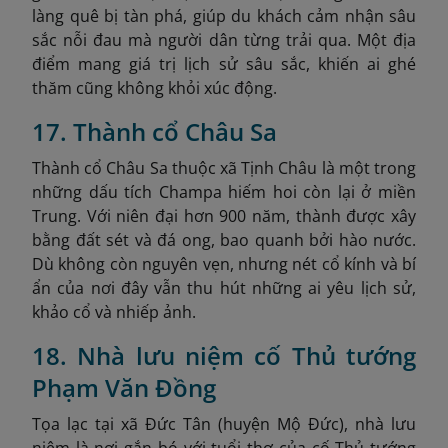
làng quê bị tàn phá, giúp du khách cảm nhận sâu
sắc nỗi đau mà người dân từng trải qua. Một địa
điểm mang giá trị lịch sử sâu sắc, khiến ai ghé
thăm cũng không khỏi xúc động.
17. Thành cổ Châu Sa
Thành cổ Châu Sa thuộc xã Tịnh Châu là một trong
những dấu tích Champa hiếm hoi còn lại ở miền
Trung. Với niên đại hơn 900 năm, thành được xây
bằng đất sét và đá ong, bao quanh bởi hào nước.
Dù không còn nguyên vẹn, nhưng nét cổ kính và bí
ẩn của nơi đây vẫn thu hút những ai yêu lịch sử,
khảo cổ và nhiếp ảnh.
18. Nhà lưu niệm cố Thủ tướng
Phạm Văn Đồng
Tọa lạc tại xã Đức Tân (huyện Mộ Đức), nhà lưu
niệm là nơi gắn bó với tuổi thơ của cố Thủ tướng