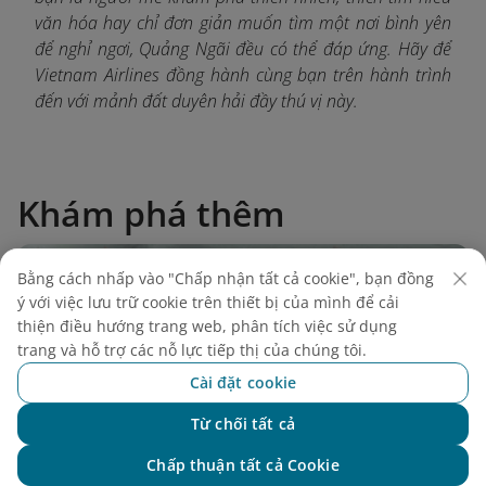
văn hóa hay chỉ đơn giản muốn tìm một nơi bình yên
để nghỉ ngơi, Quảng Ngãi đều có thể đáp ứng. Hãy để
Vietnam Airlines đồng hành cùng bạn trên hành trình
đến với mảnh đất duyên hải đầy thú vị này.
Khám phá thêm
Bằng cách nhấp vào "Chấp nhận tất cả cookie", bạn đồng
ý với việc lưu trữ cookie trên thiết bị của mình để cải
thiện điều hướng trang web, phân tích việc sử dụng
trang và hỗ trợ các nỗ lực tiếp thị của chúng tôi.
Cài đặt cookie
Từ chối tất cả
Chat với NEO
Chấp thuận tất cả Cookie