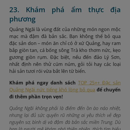
23. Khám phá ẩm thực địa
phương
Quảng Ngãi là vùng đất của những món ngon mộc
mạc mà đậm đà bản sắc. Bạn không thể bỏ qua
đặc sản don – món ăn chỉ có ở xứ Quảng, hay ram
bắp giòn tan, cá bống sông Trà kho thơm nức, kẹo
gương giòn rụm. Đặc biệt, nếu đến đảo Lý Sơn,
nhất định nên thử cúm núm, gỏi tỏi hay các loại
hải sản tươi rói vừa bắt lên từ biển.
Khám phá ngay danh sách
TOP 25++ Đặc sản
Quảng Ngãi nức tiếng khó lòng bỏ qua
để chuyến
đi thêm phần trọn vẹn!
Quảng Ngãi không phải là điểm đến ồn ào náo nhiệt,
nhưng lại đủ sức quyến rũ những ai yêu thích vẻ đẹp
nguyên sơ, bình dị và đậm đà bản sắc miền Trung. Dù
bạn là người mê khám phá thiên nhiên, thích tìm hiểu