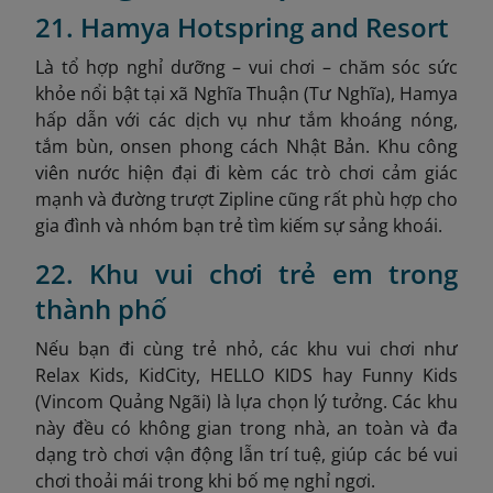
21. Hamya Hotspring and Resort
Là tổ hợp nghỉ dưỡng – vui chơi – chăm sóc sức
khỏe nổi bật tại xã Nghĩa Thuận (Tư Nghĩa), Hamya
hấp dẫn với các dịch vụ như tắm khoáng nóng,
tắm bùn, onsen phong cách Nhật Bản. Khu công
viên nước hiện đại đi kèm các trò chơi cảm giác
mạnh và đường trượt Zipline cũng rất phù hợp cho
gia đình và nhóm bạn trẻ tìm kiếm sự sảng khoái.
22. Khu vui chơi trẻ em trong
thành phố
Nếu bạn đi cùng trẻ nhỏ, các khu vui chơi như
Relax Kids, KidCity, HELLO KIDS hay Funny Kids
(Vincom Quảng Ngãi) là lựa chọn lý tưởng. Các khu
này đều có không gian trong nhà, an toàn và đa
dạng trò chơi vận động lẫn trí tuệ, giúp các bé vui
chơi thoải mái trong khi bố mẹ nghỉ ngơi.