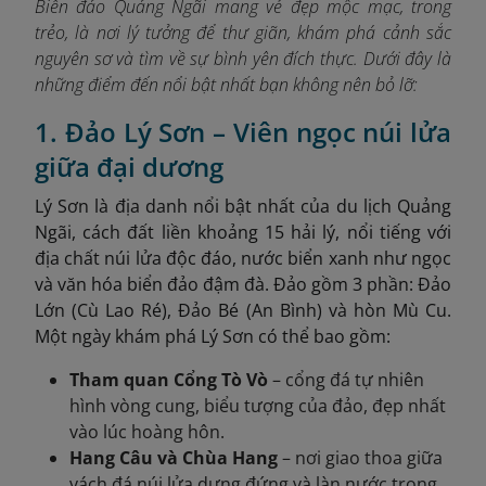
Biển đảo Quảng Ngãi mang vẻ đẹp mộc mạc, trong
trẻo, là nơi lý tưởng để thư giãn, khám phá cảnh sắc
nguyên sơ và tìm về sự bình yên đích thực. Dưới đây là
những điểm đến nổi bật nhất bạn không nên bỏ lỡ:
1. Đảo Lý Sơn – Viên ngọc núi lửa
giữa đại dương
Lý Sơn là địa danh nổi bật nhất của du lịch Quảng
Ngãi, cách đất liền khoảng 15 hải lý, nổi tiếng với
địa chất núi lửa độc đáo, nước biển xanh như ngọc
và văn hóa biển đảo đậm đà. Đảo gồm 3 phần: Đảo
Lớn (Cù Lao Ré), Đảo Bé (An Bình) và hòn Mù Cu.
Một ngày khám phá Lý Sơn có thể bao gồm:
Tham quan Cổng Tò Vò
– cổng đá tự nhiên
hình vòng cung, biểu tượng của đảo, đẹp nhất
vào lúc hoàng hôn.
Hang Câu và Chùa Hang
– nơi giao thoa giữa
vách đá núi lửa dựng đứng và làn nước trong