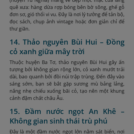
quê xưa: hàng dừa rợp bóng bên bờ sông, ghế gỗ
đơn sơ, gió thổi vi vu. Đây là nơi lý tưởng để tản bộ,
đọc sách, chụp ảnh vintage hoặc đơn giản chỉ để
thư giãn.
14. Thảo nguyên Bùi Hui – Đồng
cỏ xanh giữa mây trời
Thuộc huyện Ba Tơ, thảo nguyên Bùi Hui gây ấn
tượng bởi không gian rộng lớn, cỏ xanh mướt trải
dài, bao quanh bởi đồi núi trập trùng. Đến đây vào
sáng sớm, bạn sẽ bắt gặp sương mù bảng lảng,
nắng nhẹ chiếu xuống bãi cỏ, tạo nên một khung
cảnh đậm chất châu Âu.
15. Đầm nước ngọt An Khê –
Không gian sinh thái trù phú
Đây là một đầm nước ngọt lớn nằm sát biển, nơi