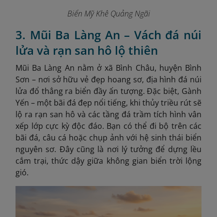
Biển Mỹ Khê Quảng Ngãi
3. Mũi Ba Làng An – Vách đá núi
lửa và rạn san hô lộ thiên
Mũi Ba Làng An nằm ở xã Bình Châu, huyện Bình
Sơn – nơi sở hữu vẻ đẹp hoang sơ, địa hình đá núi
lửa đổ thẳng ra biển đầy ấn tượng. Đặc biệt, Gành
Yến – một bãi đá đẹp nổi tiếng, khi thủy triều rút sẽ
lộ ra rạn san hô và các tầng đá trầm tích hình vân
xếp lớp cực kỳ độc đáo. Bạn có thể đi bộ trên các
bãi đá, câu cá hoặc chụp ảnh với hệ sinh thái biển
nguyên sơ. Đây cũng là nơi lý tưởng để dựng lều
cắm trại, thức dậy giữa không gian biển trời lộng
gió.