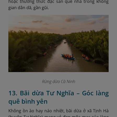
hoặc thưởng thức đặc sản quê nhà trong không
gian dân dã, gần gũi.
Rừng dừa Cà Ninh
13. Bãi dừa Tư Nghĩa – Góc làng
quê bình yên
Không ồn ào hay náo nhiệt, bãi dừa ở xã Tịnh Hà
(huyện Tư Nghĩa) mang vẻ đẹp mộc mạc của làng