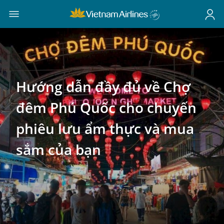
Hướng dẫn đầy đủ về Chợ
đêm Phú Quốc cho chuyến
phiêu lưu ẩm thực và mua
sắm của bạn