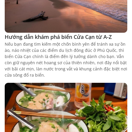
Hướng dẫn khám phá biển Cửa Cạn từ A-Z
Nếu bạn đang tìm kiếm một chốn bình yên để tránh xa sự ồn
ào, náo nhiệt của các điểm du lịch đông đúc ở Phú Quốc, thì
biển Cửa Cạn chính là điểm đến lý tưởng dành cho bạn. Vẫn
còn giữ nguyên nét hoang sơ của thiên nhiên, nơi đây nổi bật
với bãi cát mịn, làn nước trong vắt và khung cảnh đặc biệt nơi
cửa sông đổ ra biển.