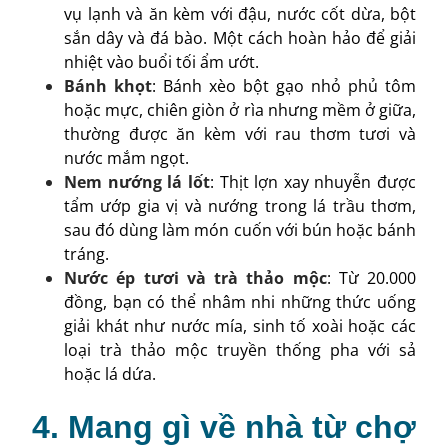
vụ lạnh và ăn kèm với đậu, nước cốt dừa, bột
sắn dây và đá bào. Một cách hoàn hảo để giải
nhiệt vào buổi tối ẩm ướt.
Bánh khọt
: Bánh xèo bột gạo nhỏ phủ tôm
hoặc mực, chiên giòn ở rìa nhưng mềm ở giữa,
thường được ăn kèm với rau thơm tươi và
nước mắm ngọt.
Nem nướng lá lốt
: Thịt lợn xay nhuyễn được
tẩm ướp gia vị và nướng trong lá trầu thơm,
sau đó dùng làm món cuốn với bún hoặc bánh
tráng.
Nước ép tươi và trà thảo mộc
: Từ 20.000
đồng, bạn có thể nhâm nhi những thức uống
giải khát như nước mía, sinh tố xoài hoặc các
loại trà thảo mộc truyền thống pha với sả
hoặc lá dứa.
4. Mang gì về nhà từ chợ