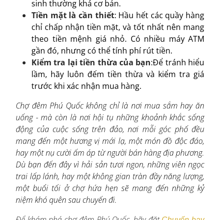
sinh thường khá cơ bản.
Tiền mặt là cần thiết
: Hầu hết các quầy hàng
chỉ chấp nhận tiền mặt, và tốt nhất nên mang
theo tiền mệnh giá nhỏ. Có nhiều máy ATM
gần đó, nhưng có thể tính phí rút tiền.
Kiểm tra lại tiền thừa của bạn
:Để tránh hiểu
lầm, hãy luôn đếm tiền thừa và kiểm tra giá
trước khi xác nhận mua hàng.
Chợ đêm Phú Quốc không chỉ là nơi mua sắm hay ăn
uống - mà còn là nơi hội tụ những khoảnh khắc sống
động của cuộc sống trên đảo, nơi mỗi góc phố đều
mang đến một hương vị mới lạ, một món đồ độc đáo,
hay một nụ cười ấm áp từ người bán hàng địa phương.
Dù bạn đến đây vì hải sản tươi ngon, những viên ngọc
trai lấp lánh, hay một không gian tràn đầy năng lượng,
một buổi tối ở chợ hứa hẹn sẽ mang đến những kỷ
niệm khó quên sau chuyến đi.
Để khám phá chợ đêm Phú Quốc, hãy đặt
Chuyến bay