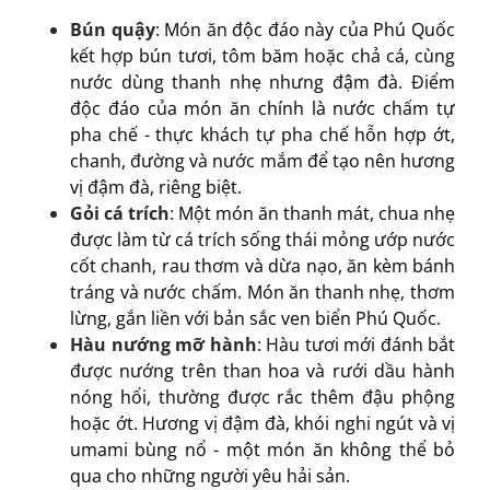
Bún quậy
: Món ăn độc đáo này của Phú Quốc
kết hợp bún tươi, tôm băm hoặc chả cá, cùng
nước dùng thanh nhẹ nhưng đậm đà. Điểm
độc đáo của món ăn chính là nước chấm tự
pha chế - thực khách tự pha chế hỗn hợp ớt,
chanh, đường và nước mắm để tạo nên hương
vị đậm đà, riêng biệt.
Gỏi cá trích
: Một món ăn thanh mát, chua nhẹ
được làm từ cá trích sống thái mỏng ướp nước
cốt chanh, rau thơm và dừa nạo, ăn kèm bánh
tráng và nước chấm. Món ăn thanh nhẹ, thơm
lừng, gắn liền với bản sắc ven biển Phú Quốc.
Hàu nướng mỡ hành
: Hàu tươi mới đánh bắt
được nướng trên than hoa và rưới dầu hành
nóng hổi, thường được rắc thêm đậu phộng
hoặc ớt. Hương vị đậm đà, khói nghi ngút và vị
umami bùng nổ - một món ăn không thể bỏ
qua cho những người yêu hải sản.