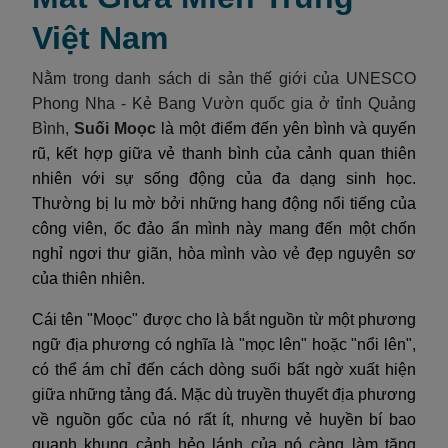
Việt Nam
Nằm trong danh sách di sản thế giới của UNESCO
Phong Nha - Kẻ Bang Vườn quốc gia ở tỉnh Quảng
Bình,
Suối Moọc
là một điểm đến yên bình và quyến
rũ, kết hợp giữa vẻ thanh bình của cảnh quan thiên
nhiên với sự sống động của đa dạng sinh học.
Thường bị lu mờ bởi những hang động nổi tiếng của
công viên, ốc đảo ẩn mình này mang đến một chốn
nghỉ ngơi thư giãn, hòa mình vào vẻ đẹp nguyên sơ
của thiên nhiên.
Cái tên "Moọc" được cho là bắt nguồn từ một phương
ngữ địa phương có nghĩa là "mọc lên" hoặc "nổi lên",
có thể ám chỉ đến cách dòng suối bất ngờ xuất hiện
giữa những tảng đá. Mặc dù truyền thuyết địa phương
về nguồn gốc của nó rất ít, nhưng vẻ huyền bí bao
quanh khung cảnh hẻo lánh của nó càng làm tăng