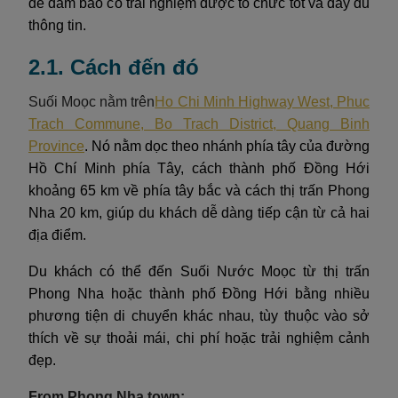
để đảm bảo có trải nghiệm được tổ chức tốt và đầy đủ
thông tin.
2.1. Cách đến đó
Suối Moọc nằm trên
Ho Chi Minh Highway West, Phuc
Trach Commune, Bo Trach District, Quang Binh
Province
. Nó nằm dọc theo nhánh phía tây của đường
Hồ Chí Minh phía Tây, cách thành phố Đồng Hới
khoảng 65 km về phía tây bắc và cách thị trấn Phong
Nha 20 km, giúp du khách dễ dàng tiếp cận từ cả hai
địa điểm.
Du khách có thể đến Suối Nước Moọc từ thị trấn
Phong Nha hoặc thành phố Đồng Hới bằng nhiều
phương tiện di chuyển khác nhau, tùy thuộc vào sở
thích về sự thoải mái, chi phí hoặc trải nghiệm cảnh
đẹp.
From Phong Nha town: