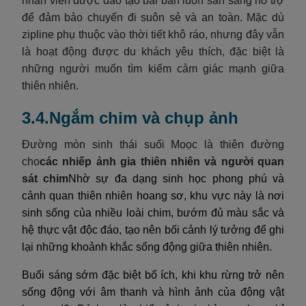
nhân viên được đào tạo bài bản luôn sẵn sàng hỗ trợ
để đảm bảo chuyến đi suôn sẻ và an toàn. Mặc dù
zipline phụ thuộc vào thời tiết khô ráo, nhưng đây vẫn
là hoạt động được du khách yêu thích, đặc biệt là
những người muốn tìm kiếm cảm giác mạnh giữa
thiên nhiên.
3.4.Ngắm chim và chụp ảnh
Đường mòn sinh thái suối Moọc là thiên đường
cho
các nhiếp ảnh gia thiên nhiên và người quan
sát chim
Nhờ sự đa dạng sinh học phong phú và
cảnh quan thiên nhiên hoang sơ, khu vực này là nơi
sinh sống của nhiều loài chim, bướm đủ màu sắc và
hệ thực vật độc đáo, tạo nên bối cảnh lý tưởng để ghi
lại những khoảnh khắc sống động giữa thiên nhiên.
Buổi sáng sớm đặc biệt bổ ích, khi khu rừng trở nên
sống động với âm thanh và hình ảnh của động vật