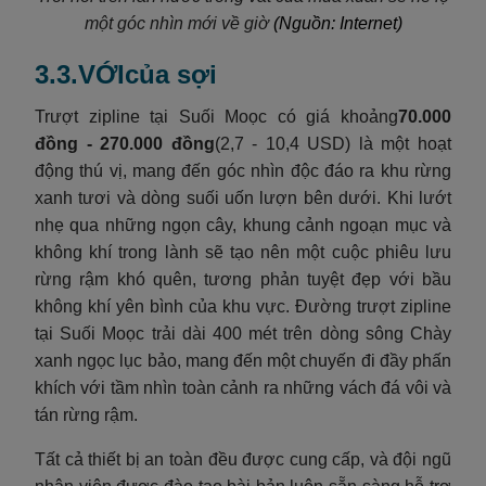
một góc nhìn mới về
giờ
(Nguồn: Internet)
3.3.VỚIcủa sợi
Trượt zipline tại Suối Moọc có giá khoảng
70.000
đồng - 270.000 đồng
(2,7 - 10,4 USD) là một hoạt
động thú vị, mang đến góc nhìn độc đáo ra khu rừng
xanh tươi và dòng suối uốn lượn bên dưới. Khi lướt
nhẹ qua những ngọn cây, khung cảnh ngoạn mục và
không khí trong lành sẽ tạo nên một cuộc phiêu lưu
rừng rậm khó quên, tương phản tuyệt đẹp với bầu
không khí yên bình của khu vực. Đường trượt zipline
tại Suối Moọc trải dài 400 mét trên dòng sông Chày
xanh ngọc lục bảo, mang đến một chuyến đi đầy phấn
khích với tầm nhìn toàn cảnh ra những vách đá vôi và
tán rừng rậm.
Tất cả thiết bị an toàn đều được cung cấp, và đội ngũ