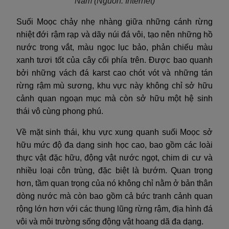
Nam
(Nguồn: Internet)
Suối Moọc chảy nhẹ nhàng giữa những cánh rừng
nhiệt đới rậm rạp và dãy núi đá vôi, tạo nên những hồ
nước trong vắt, màu ngọc lục bảo, phản chiếu màu
xanh tươi tốt của cây cối phía trên. Được bao quanh
bởi những vách đá karst cao chót vót và những tán
rừng rậm mù sương, khu vực này không chỉ sở hữu
cảnh quan ngoạn mục mà còn sở hữu một hệ sinh
thái vô cùng phong phú.
Về mặt sinh thái, khu vực xung quanh suối Moọc sở
hữu mức độ đa dạng sinh học cao, bao gồm các loài
thực vật đặc hữu, động vật nước ngọt, chim di cư và
nhiều loại côn trùng, đặc biệt là bướm. Quan trọng
hơn, tầm quan trọng của nó không chỉ nằm ở bản thân
dòng nước mà còn bao gồm cả bức tranh cảnh quan
rộng lớn hơn với các thung lũng rừng rậm, địa hình đá
vôi và môi trường sống động vật hoang dã đa dạng.