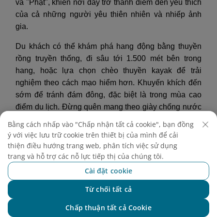
và "Phật", khiến nơi đây trở thành điểm đến yêu thích
của cả những người yêu thiên nhiên và nhiếp ảnh
gia.
Du khách có thể khám phá hang động bằng thuyền
rồng truyền thống, đi sâu tới 1.500 mét bên trong
hang, hoặc lựa chọn chèo thuyền kayak để trải
nghiệm theo cách mạo hiểm hơn. Khuyến khích đến
sớm để tránh đám đông, đặc biệt là trong mùa cao
điểm du lịch. Đừng quên mang theo giày chống nước
và túi khô cho thiết bị điện tử, vì môi trường trong
Bằng cách nhấp vào "Chấp nhận tất cả cookie", bạn đồng
hang động ẩm ướt và khó lường.
ý với việc lưu trữ cookie trên thiết bị của mình để cải
thiện điều hướng trang web, phân tích việc sử dụng
trang và hỗ trợ các nỗ lực tiếp thị của chúng tôi.
Cài đặt cookie
Từ chối tất cả
Chat với NEO
Chấp thuận tất cả Cookie