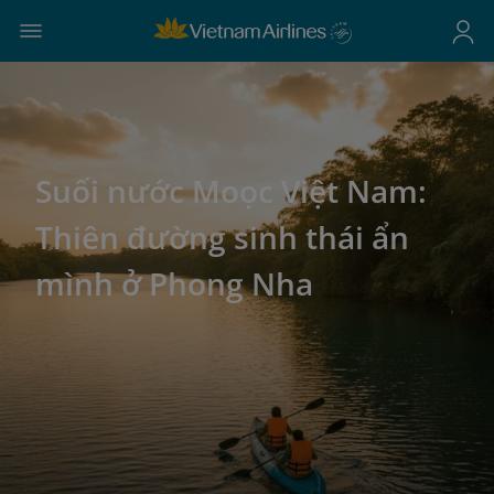
Suối nước Moọc Việt Nam:
Thiên đường sinh thái ẩn
mình ở Phong Nha