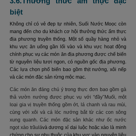
3.6.Thưởng thức ẩm thực đặc
biệt
Không chỉ có vẻ đẹp tự nhiên, Suối Nước Moọc còn
mang đến cho du khách cơ hội thưởng thức ẩm thực
địa phương truyền thống. Một số quầy hàng nhỏ và
khu vực ăn uống gần lối vào và khu vực hoạt động
chính phục vụ các món ăn địa phương được chế biến
từ nguyên liệu tươi ngon, có nguồn gốc địa phương.
Các lựa chọn phổ biến bao gồm thịt nướng, xôi nếp
và các món đặc sản rừng mộc mạc.
Các món ăn đáng chú ý trong thực đơn bao gồm gà
thả vườn nướng được phục vụ với “đầy"Muối, một
loại gia vị truyền thống gồm ớt, lá chanh và rau mùi,
cùng với xôi và cá lóc nướng bắt từ các con sông
xung quanh. Các món đặc sản khác như ốc nước
ngọt xào trầulá
và dương xỉ dại luộc hoặc xào là minh
chứng cho sự phụ thuộc của khu vực vào nguyên liệu