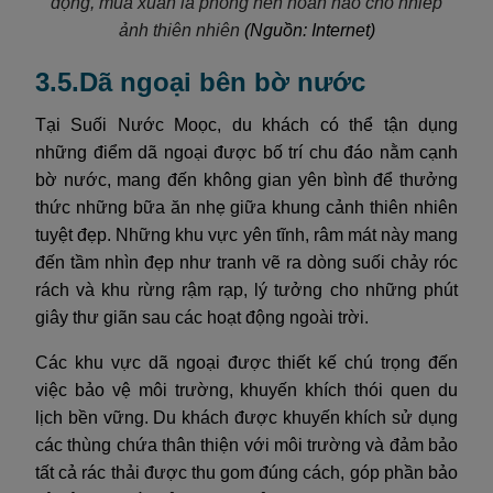
động, mùa xuân là phông nền hoàn hảo cho nhiếp
ảnh thiên nhiên
(Nguồn: Internet)
3.5.Dã ngoại bên bờ nước
Tại Suối Nước Moọc, du khách có thể tận dụng
những điểm dã ngoại được bố trí chu đáo nằm cạnh
bờ nước, mang đến không gian yên bình để thưởng
thức những bữa ăn nhẹ giữa khung cảnh thiên nhiên
tuyệt đẹp. Những khu vực yên tĩnh, râm mát này mang
đến tầm nhìn đẹp như tranh vẽ ra dòng suối chảy róc
rách và khu rừng rậm rạp, lý tưởng cho những phút
giây thư giãn sau các hoạt động ngoài trời.
Các khu vực dã ngoại được thiết kế chú trọng đến
việc bảo vệ môi trường, khuyến khích thói quen du
lịch bền vững. Du khách được khuyến khích sử dụng
các thùng chứa thân thiện với môi trường và đảm bảo
tất cả rác thải được thu gom đúng cách, góp phần bảo