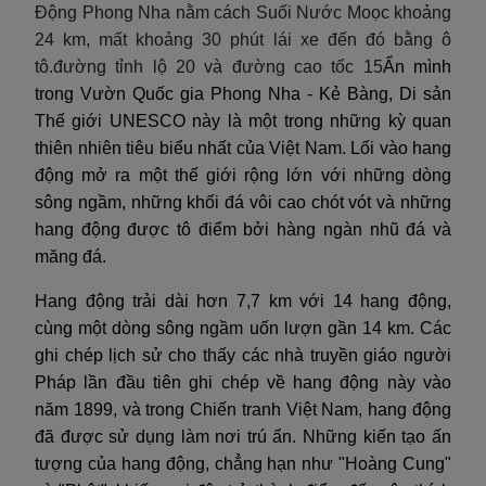
Động Phong Nha nằm cách Suối Nước Moọc khoảng
24 km, mất khoảng 30 phút lái xe đến đó bằng ô
tô.đường tỉnh lộ 20 và đường cao tốc 15
Ẩn mình
trong Vườn Quốc gia Phong Nha - Kẻ Bàng, Di sản
Thế giới UNESCO này là một trong những kỳ quan
thiên nhiên tiêu biểu nhất của Việt Nam. Lối vào hang
động mở ra một thế giới rộng lớn với những dòng
sông ngầm, những khối đá vôi cao chót vót và những
hang động được tô điểm bởi hàng ngàn nhũ đá và
măng đá.
Hang động trải dài hơn 7,7 km với 14 hang động,
cùng một dòng sông ngầm uốn lượn gần 14 km. Các
ghi chép lịch sử cho thấy các nhà truyền giáo người
Pháp lần đầu tiên ghi chép về hang động này vào
năm 1899, và trong Chiến tranh Việt Nam, hang động
đã được sử dụng làm nơi trú ẩn. Những kiến tạo ấn
tượng của hang động, chẳng hạn như "Hoàng Cung"