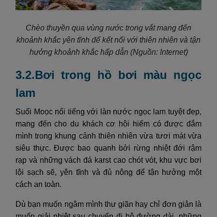
Chèo thuyền qua vùng nước trong vắt mang đến
khoảnh khắc yên tĩnh để kết nối với thiên nhiên và tận
hưởng khoảnh khắc hấp dẫn
(Nguồn: Internet)
3.2.Bơi trong hồ bơi màu ngọc
lam
Suối Moọc nổi tiếng với làn nước ngọc lam tuyệt đẹp,
mang đến cho du khách cơ hội hiếm có được đắm
mình trong khung cảnh thiên nhiên vừa tươi mát vừa
siêu thực. Được bao quanh bởi rừng nhiệt đới rậm
rạp và những vách đá karst cao chót vót, khu vực bơi
lội sạch sẽ, yên tĩnh và đủ nông để tận hưởng một
cách an toàn.
Dù bạn muốn ngâm mình thư giãn hay chỉ đơn giản là
muốn giải nhiệt sau chuyến đi bộ đường dài, những