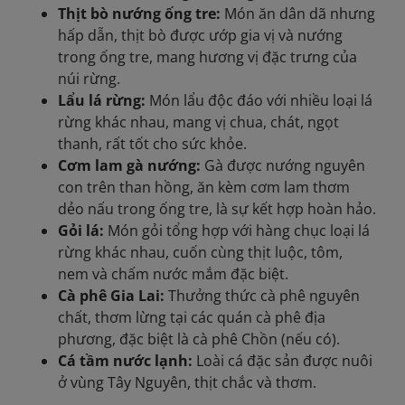
Thịt bò nướng ống tre:
Món ăn dân dã nhưng
hấp dẫn, thịt bò được ướp gia vị và nướng
trong ống tre, mang hương vị đặc trưng của
núi rừng.
Lẩu lá rừng:
Món lẩu độc đáo với nhiều loại lá
rừng khác nhau, mang vị chua, chát, ngọt
thanh, rất tốt cho sức khỏe.
Cơm lam gà nướng:
Gà được nướng nguyên
con trên than hồng, ăn kèm cơm lam thơm
dẻo nấu trong ống tre, là sự kết hợp hoàn hảo.
Gỏi lá:
Món gỏi tổng hợp với hàng chục loại lá
rừng khác nhau, cuốn cùng thịt luộc, tôm,
nem và chấm nước mắm đặc biệt.
Cà phê Gia Lai:
Thưởng thức cà phê nguyên
chất, thơm lừng tại các quán cà phê địa
phương, đặc biệt là cà phê Chồn (nếu có).
Cá tầm nước lạnh:
Loài cá đặc sản được nuôi
ở vùng Tây Nguyên, thịt chắc và thơm.