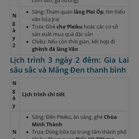
cơm lam, gà nướng)
Sáng: Tham quan
làng Plei Ốp
, tìm hiểu
N
văn hóa Jrai
g
Trưa: Ghé
chợ Pleiku
hoặc các cơ sở
à
sản xuất mua quà đặc sản
y
Chiều: Nếu còn thời gian, kết hợp đi
2
ghềnh đá làng Vân
Lịch trình 3 ngày 2 đêm: Gia Lai
sâu sắc và Măng Đen thanh bình
N
g
Lịch trình chi tiết
à
y
Sáng: Đến Pleiku, ăn sáng, ghé
Chùa
Minh Thành
N
Trưa: Dùng bữa tại trung tâm thành phố