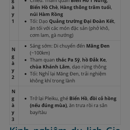
g
Chiều: Tham quan
Biển Hồ T'Nưng
,
à
Biển Hồ Chè
,
Hàng thông trăm tuổi
,
y
núi Hàm Rồng
1
Tối: Dạo
Quảng trường Đại Đoàn Kết
,
ăn tối với các món đặc sản (phở khô,
cơm lam, gà nướng)
Sáng sớm: Di chuyển đến
Măng Đen
N
(~100km)
g
Tham quan
thác Pa Sỹ
,
hồ Đắk Ke
,
à
chùa Khánh Lâm
, dạo rừng thông
y
Tối: Nghỉ lại Măng Đen, trải nghiệm
2
không khí trong lành
N
g
Trở lại Pleiku, ghé
Biển Hồ
,
đồi cỏ hồng
à
(nếu đúng mùa)
, ăn trưa rồi ra sân
y
bay/tàu
3