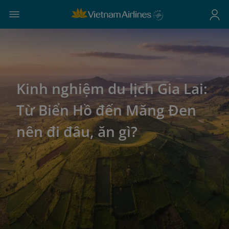
Kinh nghiệm du lịch Gia Lai:
Từ Biển Hồ đến Măng Đen
nên đi đâu, ăn gì?