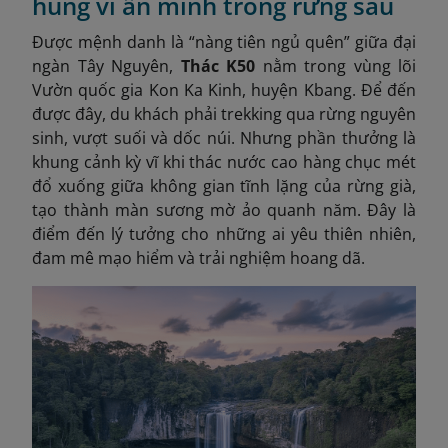
hùng vĩ ẩn mình trong rừng sâu
Được mệnh danh là “nàng tiên ngủ quên” giữa đại
ngàn Tây Nguyên,
Thác K50
nằm trong vùng lõi
Vườn quốc gia Kon Ka Kinh, huyện Kbang. Để đến
được đây, du khách phải trekking qua rừng nguyên
sinh, vượt suối và dốc núi. Nhưng phần thưởng là
khung cảnh kỳ vĩ khi thác nước cao hàng chục mét
đổ xuống giữa không gian tĩnh lặng của rừng già,
tạo thành màn sương mờ ảo quanh năm. Đây là
điểm đến lý tưởng cho những ai yêu thiên nhiên,
đam mê mạo hiểm và trải nghiệm hoang dã.