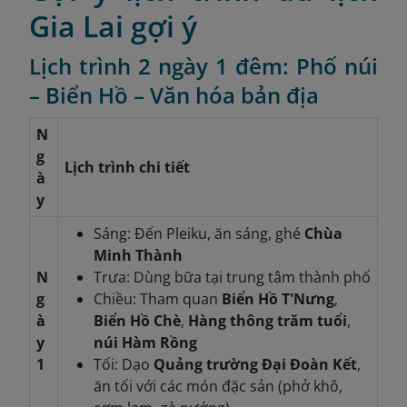
Gia Lai gợi ý
Lịch trình 2 ngày 1 đêm: Phố núi
– Biển Hồ – Văn hóa bản địa
N
g
Lịch trình chi tiết
à
y
Sáng: Đến Pleiku, ăn sáng, ghé
Chùa
Minh Thành
N
Trưa: Dùng bữa tại trung tâm thành phố
g
Chiều: Tham quan
Biển Hồ T'Nưng
,
à
Biển Hồ Chè
,
Hàng thông trăm tuổi
,
y
núi Hàm Rồng
1
Tối: Dạo
Quảng trường Đại Đoàn Kết
,
ăn tối với các món đặc sản (phở khô,