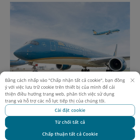
Bằng cách nhấp vào "Chấp nhận tất cả cookie", bạn đồng
ý với việc lưu trữ cookie trên thiết bị của mình để cải
Vietnam Airlines đồng hành cùng du khách trong hành
thiện điều hướng trang web, phân tích việc sử dụng
trình khám phá mảnh đất Tây Nguyên đầy thơ mộng
trang và hỗ trợ các nỗ lực tiếp thị của chúng tôi.
Cài đặt cookie
Di chuyển trong tỉnh
Từ chối tất cả
Gia Lai có địa hình cao nguyên đặc trưng, với nhiều
Chat với NEO
điểm đến nằm rải rác ở các huyện. Vì vậy, phương
Chấp thuận tất cả Cookie