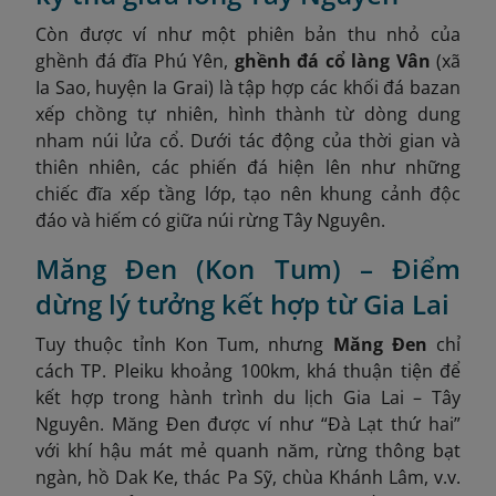
Còn được ví như một phiên bản thu nhỏ của
ghềnh đá đĩa Phú Yên,
ghềnh đá cổ làng Vân
(xã
Ia Sao, huyện Ia Grai) là tập hợp các khối đá bazan
xếp chồng tự nhiên, hình thành từ dòng dung
nham núi lửa cổ. Dưới tác động của thời gian và
thiên nhiên, các phiến đá hiện lên như những
chiếc đĩa xếp tầng lớp, tạo nên khung cảnh độc
đáo và hiếm có giữa núi rừng Tây Nguyên.
Măng Đen (Kon Tum) – Điểm
dừng lý tưởng kết hợp từ Gia Lai
Tuy thuộc tỉnh Kon Tum, nhưng
Măng Đen
chỉ
cách TP. Pleiku khoảng 100km, khá thuận tiện để
kết hợp trong hành trình du lịch Gia Lai – Tây
Nguyên. Măng Đen được ví như “Đà Lạt thứ hai”
với khí hậu mát mẻ quanh năm, rừng thông bạt
ngàn, hồ Dak Ke, thác Pa Sỹ, chùa Khánh Lâm, v.v.