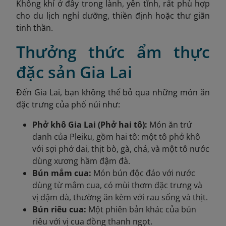
Không khí ở đây trong lành, yên tĩnh, rất phù hợp
cho du lịch nghỉ dưỡng, thiền định hoặc thư giãn
tinh thần.
Thưởng thức ẩm thực
đặc sản Gia Lai
Đến Gia Lai, bạn không thể bỏ qua những món ăn
đặc trưng của phố núi như:
Phở khô Gia Lai (Phở hai tô):
Món ăn trứ
danh của Pleiku, gồm hai tô: một tô phở khô
với sợi phở dai, thịt bò, gà, chả, và một tô nước
dùng xương hầm đậm đà.
Bún mắm cua:
Món bún độc đáo với nước
dùng từ mắm cua, có mùi thơm đặc trưng và
vị đậm đà, thường ăn kèm với rau sống và thịt.
Bún riêu cua:
Một phiên bản khác của bún
riêu với vị cua đồng thanh ngọt.