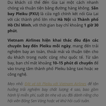
Du khách có thể đến Gia Lai một cách nhanh
chóng và thuận tiện bằng đường hàng không.
Sân
bay Pleiku (PXU)
là cửa ngõ chính kết nối Gia Lai
với các thành phố lớn như
Hà Nội
và
Thành phố
Hồ Chí Minh
, với thời gian bay chỉ khoảng
1 giờ 30
phút
.
Vietnam Airlines hiện khai thác đều đặn các
chuyến bay đến Pleiku mỗi ngày
, mang đến trải
nghiệm bay an toàn, thoải mái và thuận tiện cho
du khách trong nước cũng như quốc tế. Từ sân
bay, bạn chỉ mất khoảng
10–15 phút di chuyển
để
vào trung tâm thành phố Pleiku bằng taxi hoặc xe
công nghệ.
Mẹo nhỏ:
Đặt vé tới Pleiku với Vietnam Airlines
để tận
hưởng trải nghiệm bay chất lượng 4 sao, bao gồm
hành lý miễn phí, suất ăn nhẹ và ưu đãi dành riêng cho
hội viên Bông Sen Vàng hoặc vé khứ hồi cuối tuần.