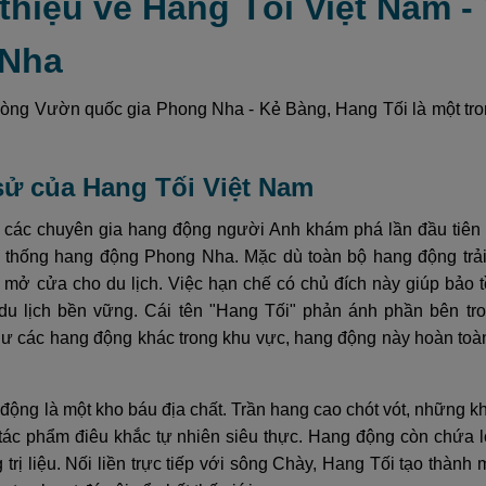
 thiệu về Hang Tối Việt Nam 
 Nha
lòng Vườn quốc gia Phong Nha - Kẻ Bàng, Hang Tối là một tr
 sử của Hang Tối Việt Nam
các chuyên gia hang động người Anh khám phá lần đầu tiên
ệ thống hang động Phong Nha. Mặc dù toàn bộ hang động trải
mở cửa cho du lịch. Việc hạn chế có chủ đích này giúp bảo t
du lịch bền vững. Cái tên "Hang Tối" phản ánh phần bên tr
ư các hang động khác trong khu vực, hang động này hoàn toàn
động là một kho báu địa chất. Trần hang cao chót vót, những 
tác phẩm điêu khắc tự nhiên siêu thực. Hang động còn chứa l
 trị liệu. Nối liền trực tiếp với sông Chày, Hang Tối tạo thành