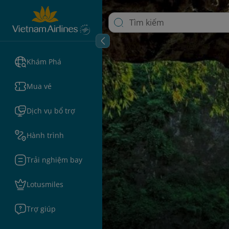
Khám Phá
Mua vé
Dịch vụ bổ trợ
Hành trình
Trải nghiệm bay
Lotusmiles
Trợ giúp