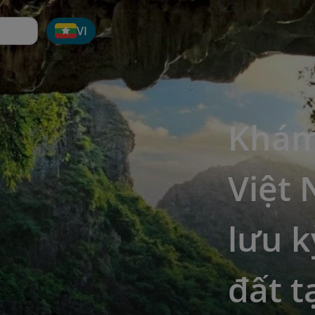
VI
Khám
Việt
lưu k
đất t