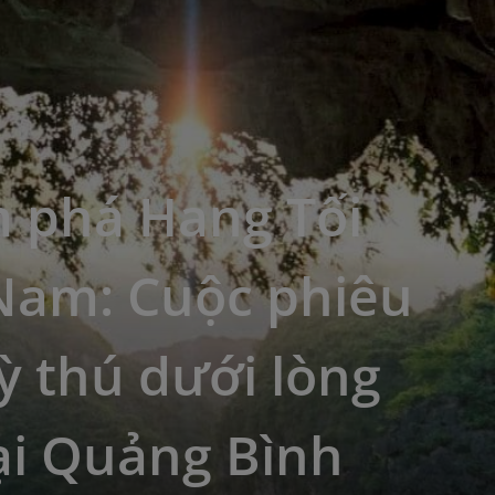
 phá Hang Tối
 Nam: Cuộc phiêu
ỳ thú dưới lòng
ại Quảng Bình