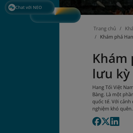
Chat với NEO
Trang chủ
Kh
Khám phá Hang 
Khám p
lưu kỳ
Hang Tối Việt Nam
Bàng. Là một phầ
quốc tế. Với cảnh
nghiệm khó quên. 