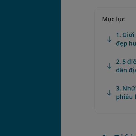
Mục lục
1. Giớ
đẹp hu
2. 5 đ
dân đị
3. Nhữ
phiêu 