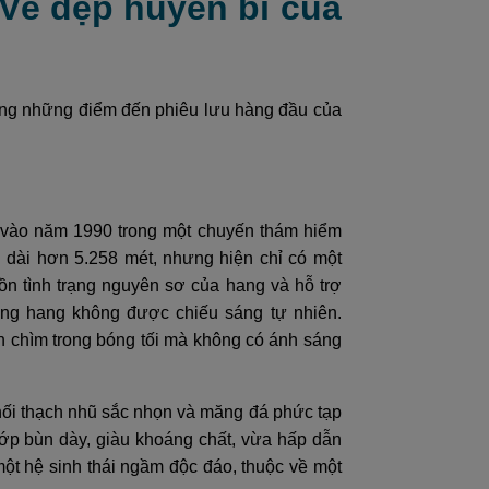
- Vẻ đẹp huyền bí của
ong những điểm đến phiêu lưu hàng đầu của
 vào năm 1990 trong một chuyến thám hiểm
 dài hơn 5.258 mét, nhưng hiện chỉ có một
ồn tình trạng nguyên sơ của hang và hỗ trợ
ong hang không được chiếu sáng tự nhiên.
 chìm trong bóng tối mà không có ánh sáng
khối thạch nhũ sắc nhọn và măng đá phức tạp
ớp bùn dày, giàu khoáng chất, vừa hấp dẫn
 một hệ sinh thái ngầm độc đáo, thuộc về một