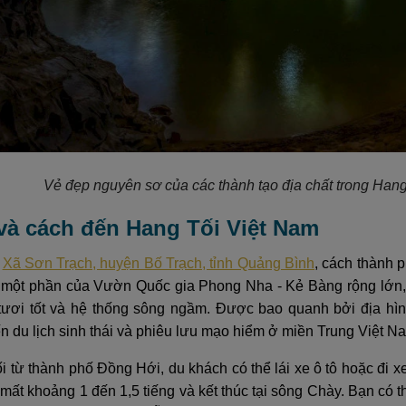
Vẻ đẹp nguyên sơ của các thành tạo địa chất trong Han
rí và cách đến Hang Tối Việt Nam
ở
Xã Sơn Trạch, huyện Bố Trạch, tỉnh Quảng Bình
, cách thành 
 một phần của Vườn Quốc gia Phong Nha - Kẻ Bàng rộng lớn, n
 tươi tốt và hệ thống sông ngầm. Được bao quanh bởi địa hìn
n du lịch sinh thái và phiêu lưu mạo hiểm ở miền Trung Việt N
i từ thành phố Đồng Hới, du khách có thể lái xe ô tô hoặc đi
 mất khoảng 1 đến 1,5 tiếng và kết thúc tại sông Chày. Bạn có