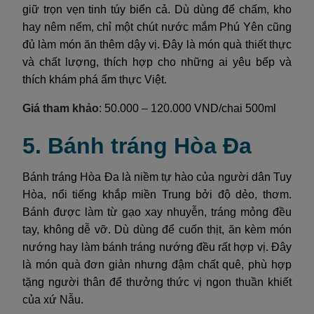
giữ trọn vẹn tinh túy biển cả. Dù dùng để chấm, kho
hay nêm nếm, chỉ một chút nước mắm Phú Yên cũng
đủ làm món ăn thêm dậy vị. Đây là món quà thiết thực
và chất lượng, thích hợp cho những ai yêu bếp và
thích khám phá ẩm thực Việt.
Giá tham khảo
: 50.000 – 120.000 VND/chai 500ml
5. Bánh tráng Hòa Đa
Bánh tráng Hòa Đa là niềm tự hào của người dân Tuy
Hòa, nổi tiếng khắp miền Trung bởi độ dẻo, thơm.
Bánh được làm từ gạo xay nhuyễn, tráng mỏng đều
tay, không dễ vỡ. Dù dùng để cuốn thịt, ăn kèm món
nướng hay làm bánh tráng nướng đều rất hợp vị. Đây
là món quà đơn giản nhưng đậm chất quê, phù hợp
tặng người thân để thưởng thức vị ngon thuần khiết
của xứ Nẫu.