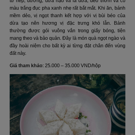
từ nếp, đường, dừa nạo và lá dứa, dẻo thơm và có
màu trắng đục pha xanh nhẹ rất bắt mắt. Khi ăn, bánh
mềm dẻo, vị ngọt thanh kết hợp với vị bùi béo của
dừa tạo nên hương vị đặc trưng khó lẫn. Bánh
thường được gói vuông vắn trong giấy bóng, tiện
mang theo và bảo quản. Đây là món quà ngọt ngào và
đầy hoài niệm cho bất kỳ ai từng đặt chân đến vùng
đất này.
Giá tham khảo
: 25.000 – 35.000 VND/hộp