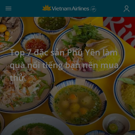
Top 7 đặc sản Phú Yên làm
quà nổi tiếng bạn nên mua
thử