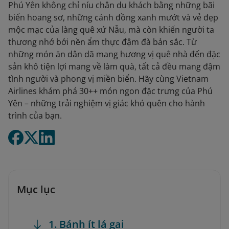
Phú Yên không chỉ níu chân du khách bằng những bãi
biển hoang sơ, những cánh đồng xanh mướt và vẻ đẹp
mộc mạc của làng quê xứ Nẫu, mà còn khiến người ta
thương nhớ bởi nền ẩm thực đậm đà bản sắc. Từ
những món ăn dân dã mang hương vị quê nhà đến đặc
sản khô tiện lợi mang về làm quà, tất cả đều mang đậm
tình người và phong vị miền biển. Hãy cùng Vietnam
Airlines khám phá 30++ món ngon đặc trưng của Phú
Yên – những trải nghiệm vị giác khó quên cho hành
trình của bạn.
Mục lục
1. Bánh ít lá gai