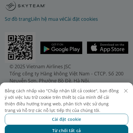
Sơ đồ trang
Liên hệ mua vé
Cài đặt cookies
© 2025 Vietnam Airlines JSC
Tổng công ty Hàng không Việt Nam - CTCP. Số 200
Nguyễn Sơn, Phường Bồ Đề, Hà Nội.
Điện thoại: (+84-24) 38272289. Fax: (+84-24)
Bằng cách nhấp vào "Chấp nhận tất cả cookie", bạn đồng
38722375
ý với việc lưu trữ cookie trên thiết bị của mình để cải
Giấy chứng nhận đăng ký doanh nghiệp, mã số
thiện điều hướng trang web, phân tích việc sử dụng
doanh nghiệp 0100107518, đăng ký lần đầu ngày
trang và hỗ trợ các nỗ lực tiếp thị của chúng tôi.
30/6/2010, đăng ký thay đổi lần thứ 10 ngày
Cài đặt cookie
24/7/2025, cấp bởi Sở Tài chính Thành phố Hà Nội.
Từ chối tất cả