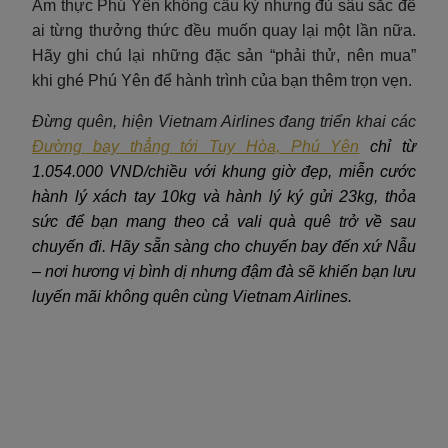
Ẩm thực Phú Yên không cầu kỳ nhưng đủ sâu sắc để
ai từng thưởng thức đều muốn quay lại một lần nữa.
Hãy ghi chú lại những đặc sản “phải thử, nên mua”
khi ghé Phú Yên để hành trình của bạn thêm trọn vẹn.
Đừng quên, hiện Vietnam Airlines đang triển khai các
Đường bay thẳng tới Tuy Hòa, Phú Yên
chỉ từ
1.054.000 VND/chiều với khung giờ đẹp, miễn cước
hành lý xách tay 10kg và hành lý ký gửi 23kg, thỏa
sức để bạn mang theo cả vali quà quê trở về sau
chuyến đi. Hãy sẵn sàng cho chuyến bay đến xứ Nẫu
– nơi hương vị bình dị nhưng đậm đà sẽ khiến bạn lưu
luyến mãi không quên cùng Vietnam Airlines.