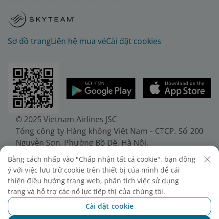
Sơ đồ trang
Liên hệ mua vé
Cài đặt cookies
© 2025 Vietnam Airlines JSC
Tổng công ty Hàng không Việt Nam - CTCP. Số 200
Nguyễn Sơn, Phường Bồ Đề, Hà Nội.
Điện thoại: (+84-24) 38272289. Fax: (+84-24)
Bằng cách nhấp vào "Chấp nhận tất cả cookie", bạn đồng
38722375
ý với việc lưu trữ cookie trên thiết bị của mình để cải
Giấy chứng nhận đăng ký doanh nghiệp, mã số
thiện điều hướng trang web, phân tích việc sử dụng
doanh nghiệp 0100107518, đăng ký lần đầu ngày
trang và hỗ trợ các nỗ lực tiếp thị của chúng tôi.
30/6/2010, đăng ký thay đổi lần thứ 10 ngày
Cài đặt cookie
24/7/2025, cấp bởi Sở Tài chính Thành phố Hà Nội.