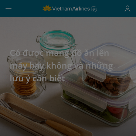
Có được mang đồ ăn lên
máy bay không và những
lưu ý cần biết