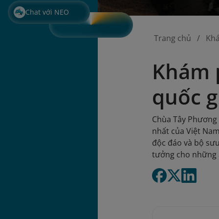
Chat với NEO
Trang chủ
Kh
Khám p
quốc g
Chùa Tây Phương n
nhất của Việt Nam.
độc đáo và bộ sưu
tưởng cho những a