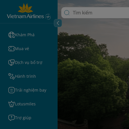
Khám Phá
Mua vé
Dịch vụ bổ trợ
Hành trình
Trải nghiệm bay
Lotusmiles
Trợ giúp