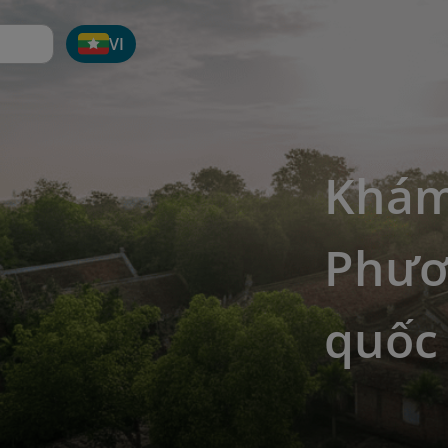
VI
Khám
Phươn
quốc 