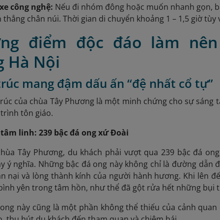
 xe công nghệ:
Nếu đi nhóm đông hoặc muốn nhanh gọn, bạn 
 thẳng chân núi. Thời gian di chuyển khoảng 1 – 1,5 giờ tùy
ng điểm độc đáo làm nên 
 Hà Nội
 trúc mang đậm dấu ấn “đệ nhất cổ tự”
trúc của chùa Tây Phương là một minh chứng cho sự sáng tạo
trình tôn giáo.
 tâm linh: 239 bậc đá ong xứ Đoài
hùa Tây Phương, du khách phải vượt qua 239 bậc đá ong
y ý nghĩa. Những bậc đá ong này không chỉ là đường dẫn đ
hẫn nại và lòng thành kính của người hành hương. Khi lên 
bình yên trong tâm hồn, như thể đã gột rửa hết những bụi 
ong này cũng là một phần không thể thiếu của cảnh quan 
o, thu hút du khách đến tham quan và chiêm bái.