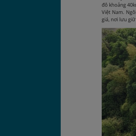
đô khoảng 40km
Việt Nam. Ngô
giá, nơi lưu g