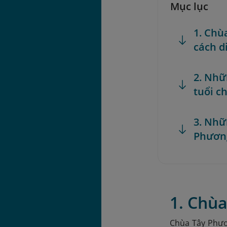
Mục lục
1. Chù
cách d
2. Nhữ
tuổi c
3. Nhữ
Phươn
1. Chù
Chùa Tây Phươn