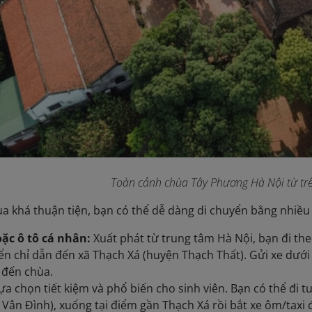
Toàn cảnh chùa Tây Phương Hà Nội từ tr
 khá thuận tiện, bạn có thể dễ dàng di chuyển bằng nhiều
ặc ô tô cá nhân:
Xuất phát từ trung tâm Hà Nội, bạn đi the
iển chỉ dẫn đến xã Thạch Xá (huyện Thạch Thất). Gửi xe dưới
 đến chùa.
ựa chọn tiết kiệm và phổ biến cho sinh viên. Bạn có thể đi t
- Vân Đình), xuống tại điểm gần Thạch Xá rồi bắt xe ôm/taxi