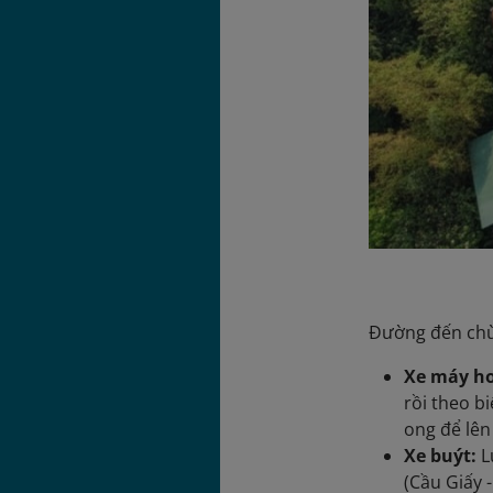
Đường đến chùa
Xe máy ho
rồi theo b
ong để lên
Xe buýt:
L
(Cầu Giấy 