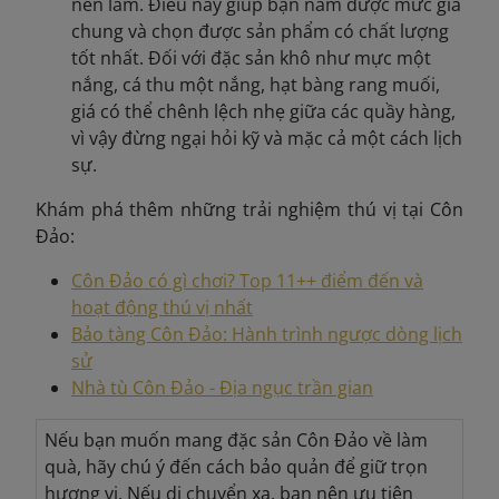
nên làm. Điều này giúp bạn nắm được mức giá
chung và chọn được sản phẩm có chất lượng
tốt nhất. Đối với đặc sản khô như mực một
nắng, cá thu một nắng, hạt bàng rang muối,
giá có thể chênh lệch nhẹ giữa các quầy hàng,
vì vậy đừng ngại hỏi kỹ và mặc cả một cách lịch
sự.
Khám phá thêm những trải nghiệm thú vị tại Côn
Đảo:
Côn Đảo có gì chơi? Top 11++ điểm đến và
hoạt động thú vị nhất
Bảo tàng Côn Đảo: Hành trình ngược dòng lịch
sử
Nhà tù Côn Đảo - Địa ngục trần gian
Nếu bạn muốn mang đặc sản Côn Đảo về làm
quà, hãy chú ý đến cách bảo quản để giữ trọn
hương vị. Nếu di chuyển xa, bạn nên ưu tiên