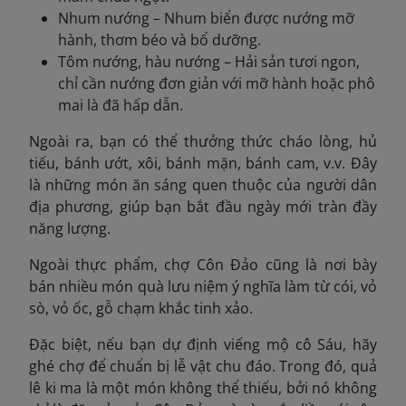
Nhum nướng – Nhum biển được nướng mỡ
hành, thơm béo và bổ dưỡng.
Tôm nướng, hàu nướng – Hải sản tươi ngon,
chỉ cần nướng đơn giản với mỡ hành hoặc phô
mai là đã hấp dẫn.
Ngoài ra, bạn có thể thưởng thức cháo lòng, hủ
tiếu, bánh ướt, xôi, bánh mặn, bánh cam, v.v. Đây
là những món ăn sáng quen thuộc của người dân
địa phương, giúp bạn bắt đầu ngày mới tràn đầy
năng lượng.
Ngoài thực phẩm, chợ Côn Đảo cũng là nơi bày
bán nhiều món quà lưu niệm ý nghĩa làm từ cói, vỏ
sò, vỏ ốc, gỗ chạm khắc tinh xảo.
Đặc biệt, nếu bạn dự định viếng mộ cô Sáu, hãy
ghé chợ để chuẩn bị lễ vật chu đáo. Trong đó, quả
lê ki ma là một món không thể thiếu, bởi nó không