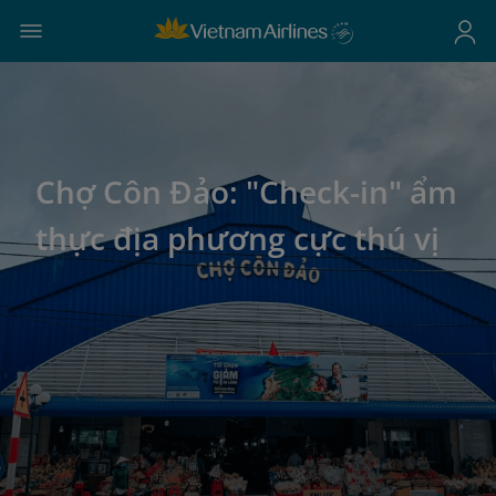
Chợ Côn Đảo: "Check-in" ẩm
thực địa phương cực thú vị