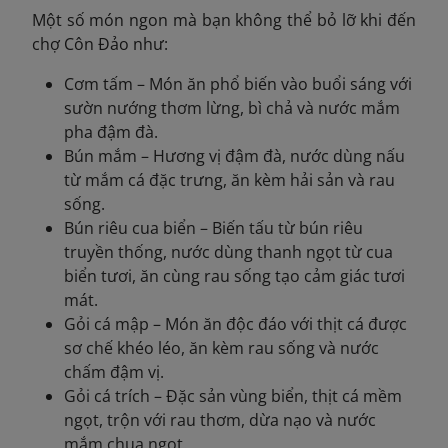
Một số món ngon mà bạn không thể bỏ lỡ khi đến
chợ Côn Đảo như:
Cơm tấm – Món ăn phổ biến vào buổi sáng với
sườn nướng thơm lừng, bì chả và nước mắm
pha đậm đà.
Bún mắm – Hương vị đậm đà, nước dùng nấu
từ mắm cá đặc trưng, ăn kèm hải sản và rau
sống.
Bún riêu cua biển – Biến tấu từ bún riêu
truyền thống, nước dùng thanh ngọt từ cua
biển tươi, ăn cùng rau sống tạo cảm giác tươi
mát.
Gỏi cá mập – Món ăn độc đáo với thịt cá được
sơ chế khéo léo, ăn kèm rau sống và nước
chấm đậm vị.
Gỏi cá trích – Đặc sản vùng biển, thịt cá mềm
ngọt, trộn với rau thơm, dừa nạo và nước
mắm chua ngọt.