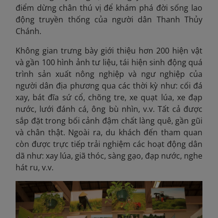
điểm dừng chân thú vị để khám phá đời sống lao
động truyền thống của người dân Thanh Thủy
Chánh.
Không gian trưng bày giới thiệu hơn 200 hiện vật
và gần 100 hình ảnh
tư liệu, tái hiện sinh động quá
trình sản xuất nông nghiệp và ngư nghiệp của
người dân địa phương qua các thời kỳ như: cối đá
xay, bát đĩa sứ cổ, chõng tre, xe quạt lúa, xe đạp
nước, lưới đánh cá, ông bù nhìn, v.v. Tất cả được
sắp đặt trong bối cảnh đậm chất làng quê, gần gũi
và chân thật. Ngoài ra, du khách đến tham quan
còn được trực tiếp trải nghiệm các hoạt động dân
dã như: xay lúa, giã thóc, sàng gạo, đạp nước, nghe
hát ru, v.v.