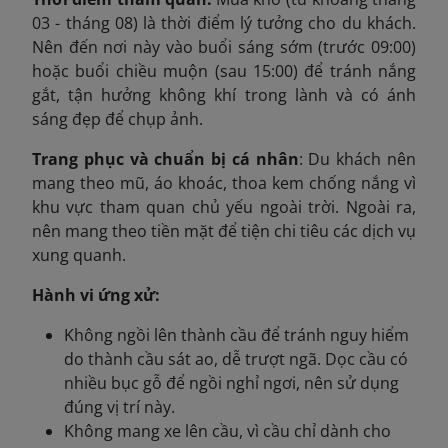
03 - tháng 08) là thời điểm lý tưởng cho du khách.
Nên đến nơi này vào buổi sáng sớm (trước 09:00)
hoặc buổi chiều muộn (sau 15:00) để tránh nắng
gắt, tận hưởng không khí trong lành và có ánh
sáng đẹp để chụp ảnh.
Trang phục và chuẩn bị cá nhân
: Du khách nên
mang theo mũ, áo khoác, thoa kem chống nắng vì
khu vực tham quan chủ yếu ngoài trời. Ngoài ra,
nên mang theo tiền mặt để tiện chi tiêu các dịch vụ
xung quanh.
Hành vi ứng xử:
Không ngồi lên thành cầu để tránh nguy hiểm
do thành cầu sát ao, dễ trượt ngã. Dọc cầu có
nhiều bục gỗ để ngồi nghỉ ngơi, nên sử dụng
đúng vị trí này.
Không mang xe lên cầu, vì cầu chỉ dành cho