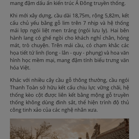
mang đậm dấu ấn kiến trúc Á Đông truyền thống.
Khi mới xây dựng, cầu dài 18,75m, rộng 5,82m, kết
cấu chủ yếu bằng gỗ lim trên 7 nhịp
và hệ thống
mái lợp ngói liệt men tráng (ngói lưu ly). Hai bên
hành lang có ghế ngồi cho khách nghỉ chân, hóng
mát, trò chuyện. Trên mái cầu, có chạm khắc các
họa tiết tứ linh (long - lân - quy - phụng) và hoa văn
hình học mềm mại, mang đậm tính biểu trưng văn
hóa Việt.
Khác với nhiều cây cầu gỗ thông thường, cầu ngói
Thanh Toàn sở hữu kết cấu chịu lực vững chãi, hệ
thống kèo cột được liên kết bằng mộng gỗ truyền
thống không dùng đinh sắt, thể hiện trình độ thủ
công tinh xảo của các nghệ nhân xưa.