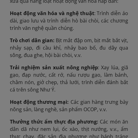
xưa qua hàng loạt hoạt động văn hóa hấp dẫn:
Hoạt động văn hóa và nghệ thuật
: Trình diễn áo
dài, giao lưu và trình diễn hò bài chòi, các chương
trình văn nghệ quần chúng.
Trò chơi dân gian:
Bịt mắt đập om, bịt mắt bắt vịt,
nhảy sạp, đi cầu khỉ, nhảy bao bố, đu dây qua
sông, đua ghe, hội bài chòi, v.v.
Trải nghiệm sản xuất nông nghiệp
: Xay lúa, giã
gạo, đạp nước, cất rớ, nấu rượu gạo, làm bánh,
chằm nón, giở chẹp, thả lưới, trình diễn đánh bắt
cá trên sông Như Ý.
Hoạt động thương mại:
Các gian hàng trưng bày
nông sản, làng nghề, sản phẩm OCOP, v.v.
Thưởng thức ẩm thực địa phương:
Các món ăn
dân dã như nem lụi, ốc xào, thịt nướng, v.v., ẩm
thực chay, đặc sản địa phương như bánh tráng