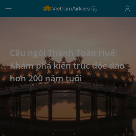
Cầu ngói Thanh Toàn Huế:
Khám phá kiến trúc độc đáo
hơn 200 năm tuổi