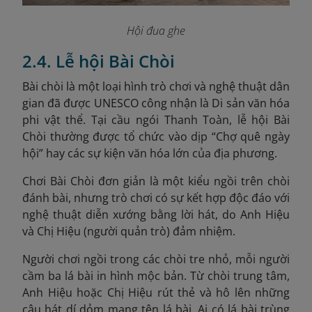
Hội đua ghe
2.4. Lễ hội Bài Chòi
Bài chòi là một loại hình trò chơi và nghệ thuật dân
gian đã được UNESCO công nhận là Di sản văn hóa
phi vật thể
. Tại cầu ngói Thanh Toàn, lễ hội Bài
Chòi thường được tổ chức vào dịp “Chợ quê ngày
hội” hay các sự kiện văn hóa lớn của địa phương.
Chơi Bài Chòi đơn giản là một kiểu ngồi trên chòi
đánh bài, nhưng trò chơi có sự kết hợp độc đáo với
nghệ thuật diễn xướng bằng lời hát, do Anh Hiệu
và Chị Hiệu (người quản trò) đảm nhiệm.
Người chơi ngồi trong các chòi tre nhỏ, mỗi người
cầm ba lá bài in hình mộc bản. Từ chòi trung tâm,
Anh Hiệu hoặc Chị Hiệu rút thẻ và hô lên những
câu hát dí dỏm mang tên lá bài. Ai có lá bài trùng