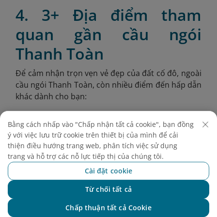
4. 3+ Địa điểm tham
quan gần cầu ngói
Thanh Toàn
Để cảm nhận trọn vẹn vẻ đẹp của đất cố đô, ngoài
cầu ngói Thanh Toàn, còn nhiều điểm đến hấp dẫn
khác dành cho bạn:
4.1. Cầu Trường Tiền
Bằng cách nhấp vào "Chấp nhận tất cả cookie", bạn đồng
Cầu Trường Tiền (còn gọi là Tràng Tiền) là một
ý với việc lưu trữ cookie trên thiết bị của mình để cải
thiện điều hướng trang web, phân tích việc sử dụng
trong những công trình biểu tượng gắn liền với lịch
trang và hỗ trợ các nỗ lực tiếp thị của chúng tôi.
sử và tâm hồn của người Huế. Với thiết kế vòm
thép độc đáo, dáng cong mềm mại và sắc bạc ánh
Cài đặt cookie
lên rực rỡ trong ánh hoàng hôn, cây cầu bắc
Từ chối tất cả
ngang sông Hương này từ lâu đã trở thành điểm
Chat với NEO
check-in không thể bỏ qua.
Chấp thuận tất cả Cookie