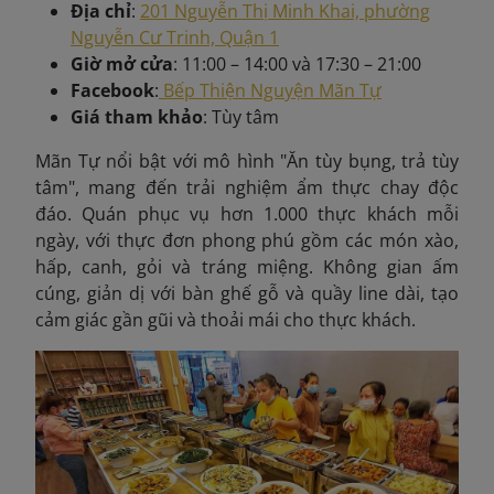
Địa chỉ
:
201 Nguyễn Thị Minh Khai, phường
Nguyễn Cư Trinh, Quận 1
Giờ mở cửa
: 11:00 – 14:00 và 17:30 – 21:00
Facebook
:
Bếp Thiện Nguyện Mãn Tự
Giá tham khảo
: Tùy tâm
Mãn Tự nổi bật với mô hình "Ăn tùy bụng, trả tùy
tâm", mang đến trải nghiệm ẩm thực chay độc
đáo. Quán phục vụ hơn 1.000 thực khách mỗi
ngày, với thực đơn phong phú gồm các món xào,
hấp, canh, gỏi và tráng miệng. Không gian ấm
cúng, giản dị với bàn ghế gỗ và quầy line dài, tạo
cảm giác gần gũi và thoải mái cho thực khách.