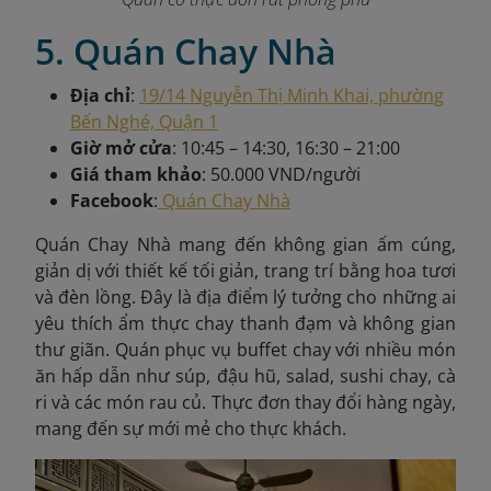
5. Quán Chay Nhà
Địa chỉ
:
19/14 Nguyễn Thị Minh Khai, phường
Bến Nghé, Quận 1
Giờ mở cửa
: 10:45 – 14:30, 16:30 – 21:00
Giá tham khảo
: 50.000 VND/người
Facebook
:
Quán Chay Nhà
Quán Chay Nhà mang đến không gian ấm cúng,
giản dị với thiết kế tối giản, trang trí bằng hoa tươi
và đèn lồng. Đây là địa điểm lý tưởng cho những ai
yêu thích ẩm thực chay thanh đạm và không gian
thư giãn. Quán phục vụ buffet chay với nhiều món
ăn hấp dẫn như súp, đậu hũ, salad, sushi chay, cà
ri và các món rau củ. Thực đơn thay đổi hàng ngày,
mang đến sự mới mẻ cho thực khách.