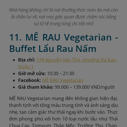
Nhà hàng không chỉ là nơi thưởng thức món ăn mà còn
là chốn lui về, nơi mọi giác quan được chăm sóc bằng
sự tử tế trong từng chi tiết nhỏ
11. MÊ RAU Vegetarian -
Buffet Lẩu Rau Nấm
Địa chỉ:
174 Nguyễn Văn Thủ, phường Đa Kao,
Quận 1
Giờ mở cửa:
10:30 – 21:30
Facebook:
MÊ RAU Vegetarian
Giá tham khảo:
99.000 – 139.000 VND/người
MÊ RAU Vegetarian mang đến không gian hiện đại,
thanh tịnh với tông màu trung tính và ánh sáng dịu
nhẹ, tạo cảm giác thư thái ngay khi bước vào. Thực
đơn phong phú với hơn 10 loại nước lẩu như Thái
Chua Cay, Tomyum, Thảo Mộc, Trường Thọ, Chao,