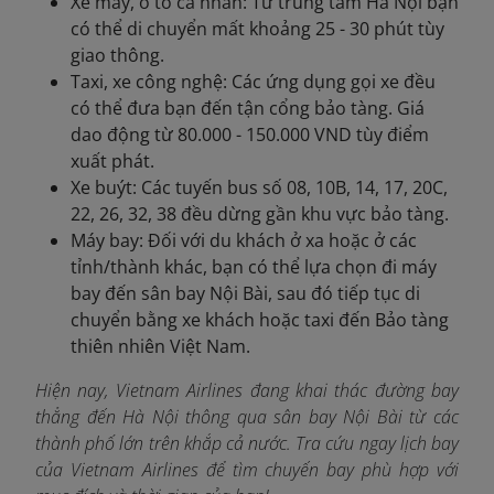
Xe máy, ô tô cá nhân: Từ trung tâm Hà Nội bạn
có thể di chuyển mất khoảng 25 - 30 phút tùy
giao thông.
Taxi, xe công nghệ: Các ứng dụng gọi xe đều
có thể đưa bạn đến tận cổng bảo tàng. Giá
dao động từ 80.000 - 150.000 VND tùy điểm
xuất phát.
Xe buýt: Các tuyến bus số 08, 10B, 14, 17, 20C,
22, 26, 32, 38 đều dừng gần khu vực bảo tàng.
Máy bay: Đối với du khách ở xa hoặc ở các
tỉnh/thành khác, bạn có thể lựa chọn đi máy
bay đến sân bay Nội Bài, sau đó tiếp tục di
chuyển bằng xe khách hoặc taxi đến Bảo tàng
thiên nhiên Việt Nam.
Hiện nay, Vietnam Airlines đang khai thác đường bay
thẳng đến Hà Nội thông qua sân bay Nội Bài từ các
thành phố lớn trên khắp cả nước. Tra cứu ngay
lịch bay
của Vietnam Airlines để tìm chuyến bay phù hợp với