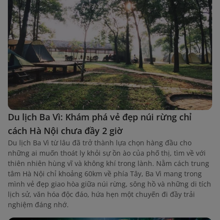
Du lịch Ba Vì: Khám phá vẻ đẹp núi rừng chỉ
cách Hà Nội chưa đầy 2 giờ
Du lịch Ba Vì từ lâu đã trở thành lựa chọn hàng đầu cho
những ai muốn thoát ly khỏi sự ồn ào của phố thị, tìm về với
thiên nhiên hùng vĩ và không khí trong lành. Nằm cách trung
tâm Hà Nội chỉ khoảng 60km về phía Tây, Ba Vì mang trong
mình vẻ đẹp giao hòa giữa núi rừng, sông hồ và những di tích
lịch sử, văn hóa độc đáo, hứa hẹn một chuyến đi đầy trải
nghiệm đáng nhớ.