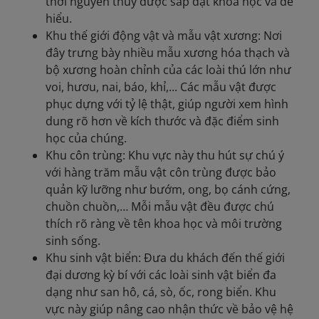
thời nguyên thủy được sắp đặt khoa học và dễ
hiểu.
Khu thế giới động vật và mẫu vật xương: Nơi
đây trưng bày nhiều mẫu xương hóa thạch và
bộ xương hoàn chỉnh của các loài thú lớn như
voi, hươu, nai, báo, khỉ,... Các mẫu vật được
phục dựng với tỷ lệ thật, giúp người xem hình
dung rõ hơn về kích thước và đặc điểm sinh
học của chúng.
Khu côn trùng: Khu vực này thu hút sự chú ý
với hàng trăm mẫu vật côn trùng được bảo
quản kỹ lưỡng như bướm, ong, bọ cánh cứng,
chuồn chuồn,… Mỗi mẫu vật đều được chú
thích rõ ràng về tên khoa học và môi trường
sinh sống.
Khu sinh vật biển: Đưa du khách đến thế giới
đại dương kỳ bí với các loài sinh vật biển đa
dạng như san hô, cá, sò, ốc, rong biển. Khu
vực này giúp nâng cao nhận thức về bảo vệ hệ