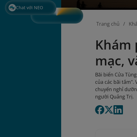
Chat với NEO
Trang chủ
Kh
Khám p
mạc, v
Bãi biển Cửa Tùn
của các bãi tắm".
chuyến nghỉ dưỡng
người Quảng Trị.