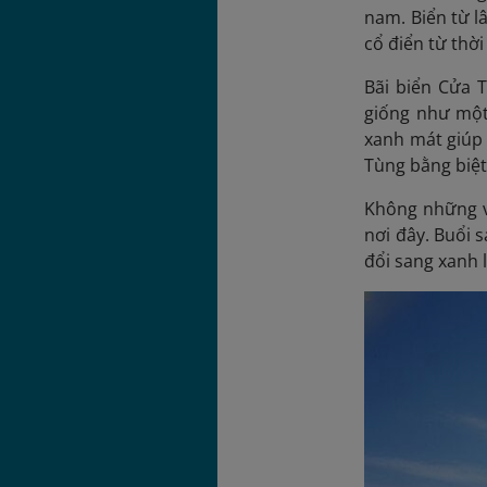
nam. Biển từ l
cổ điển từ thờ
Bãi biển Cửa 
giống như một 
xanh mát giúp 
Tùng bằng biệt
Không những v
nơi đây. Buổi 
đổi sang xanh l