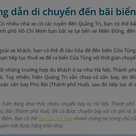
ng dẫn di chuyển đến bãi biể
 Có nhiều nhà xe có các tuyến đến Quảng Trị, bạn có thể b
ành phố Hồ Chí Minh bạn bắt xe tại bến xe Miền Đông, đến 
.
Ngoài xe khách, bạn có thể đi tàu hỏa để đến biển Cửa Tùn
bạn tiếp tục thuê xe để ra biển Cửa Tùng với thời gian chuy
i những trường hợp du khách ở xa như Hà Nội, Thành phố
ất. Tuy nhiên, hiện Quảng Trị vẫn chưa có sân bay, do đ
oặc sân bay Phú Bài (Thành phố Huế), sau đó tiếp tục di
es hiện đang khai thác nhiều chuyến bay từ Hà Nội, Thành phố
hú Bài (Thành phố Huế). Để có được chuyến bay với chi phí rẻ, b
điểm. Bạn có thể
tra cứu lịch bay
nhanh chóng tại trang chủ củ
uyến mãi được hãng triển khai.