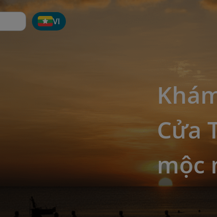
VI
Khám
Cửa T
mộc 