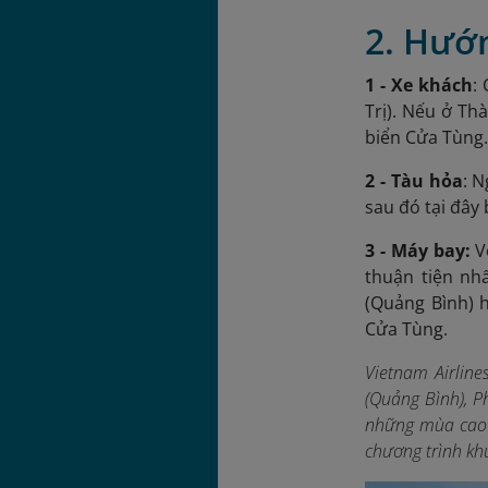
2. Hướ
1 - Xe khách
:
Trị). Nếu ở Th
biển Cửa Tùng
2 - Tàu hỏa
: 
sau đó tại đây 
3 - Máy bay:
Vớ
thuận tiện nh
(Quảng Bình) h
Cửa Tùng.
Vietnam Airlin
(Quảng Bình), P
những mùa cao 
chương trình kh