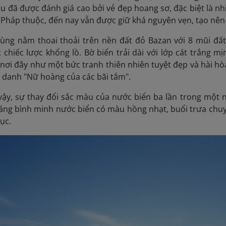
âu đã được đánh giá cao bởi vẻ đẹp hoang sơ, đặc biệt là nh
i Pháp thuộc, đến nay vẫn được giữ khá nguyên vẹn, tạo nê
Tùng nằm thoai thoải trên nền đất đỏ Bazan với 8 mũi đất
chiếc lược khổng lồ. Bờ biển trải dài với lớp cát trắng 
nơi đây như một bức tranh thiên nhiên tuyệt đẹp và hài hòa
 danh "Nữ hoàng của các bãi tắm".
ậy, sự thay đổi sắc màu của nước biển ba lần trong một n
sáng bình minh nước biển có màu hồng nhạt, buổi trưa chuy
ục.