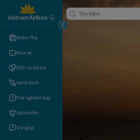
Khám Phá
Mua vé
Dịch vụ bổ trợ
Hành trình
Trải nghiệm bay
Lotusmiles
Trợ giúp