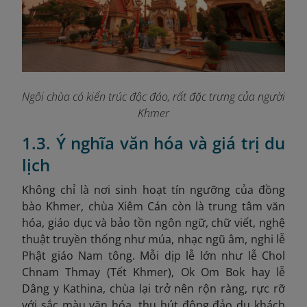
Ngôi chùa có kiến trúc độc đáo, rất đặc trưng của người
Khmer
1.3. Ý nghĩa văn hóa và giá trị du
lịch
Không chỉ là nơi sinh hoạt tín ngưỡng của đồng
bào Khmer, chùa Xiêm Cán còn là trung tâm văn
hóa, giáo dục và bảo tồn ngôn ngữ, chữ viết, nghệ
thuật truyền thống như múa, nhạc ngũ âm, nghi lễ
Phật giáo Nam tông. Mỗi dịp lễ lớn như lễ Chol
Chnam Thmay (Tết Khmer), Ok Om Bok hay lễ
Dâng y Kathina, chùa lại trở nên rộn ràng, rực rỡ
với sắc màu văn hóa, thu hút đông đảo du khách