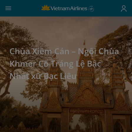
Chùa Xiêm Cán – Ngôi Chùa
Khmer Cổ Tráng Lệ Bậc
Nhất xứ Bạc Liêu