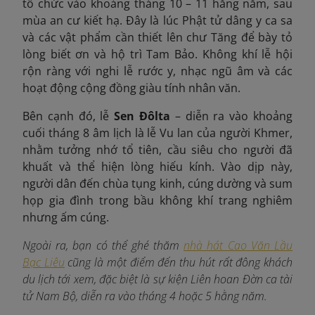
tổ chức vào khoảng tháng 10 – 11 hằng năm, sau
mùa an cư kiết hạ. Đây là lúc Phật tử dâng y ca sa
và các vật phẩm cần thiết lên chư Tăng để bày tỏ
lòng biết ơn và hộ trì Tam Bảo. Không khí lễ hội
rộn ràng với nghi lễ rước y, nhạc ngũ âm và các
hoạt động cộng đồng giàu tính nhân văn.
Bên cạnh đó, lễ
Sen Đôlta
– diễn ra vào khoảng
cuối tháng 8 âm lịch là lễ Vu lan của người Khmer,
nhằm tưởng nhớ tổ tiên, cầu siêu cho người đã
khuất và thể hiện lòng hiếu kính. Vào dịp này,
người dân đến chùa tụng kinh, cúng dường và sum
họp gia đình trong bầu không khí trang nghiêm
nhưng ấm cúng.
Ngoài ra, bạn có thể ghé thăm
nhà hát Cao Văn Lầu
Bạc Liêu
cũng là một điểm đến thu hút rất đông khách
du lịch tới xem, đặc biệt là sự kiện Liên hoan Đờn ca tài
tử Nam Bộ, diễn ra vào tháng 4 hoặc 5 hằng năm.