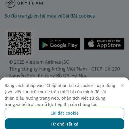
Sơ đồ trang
Liên hệ mua vé
Cài đặt cookies
© 2025 Vietnam Airlines JSC
Tổng công ty Hàng không Việt Nam - CTCP. Số 200
Nguyễn Sơn, Phường Bồ Đề, Hà Nội.
Điện thoại: (+84-24) 38272289. Fax: (+84-24)
Bằng cách nhấp vào "Chấp nhận tất cả cookie", bạn đồng
38722375
ý với việc lưu trữ cookie trên thiết bị của mình để cải
Giấy chứng nhận đăng ký doanh nghiệp, mã số
thiện điều hướng trang web, phân tích việc sử dụng
doanh nghiệp 0100107518, đăng ký lần đầu ngày
trang và hỗ trợ các nỗ lực tiếp thị của chúng tôi.
30/6/2010, đăng ký thay đổi lần thứ 10 ngày
Cài đặt cookie
24/7/2025, cấp bởi Sở Tài chính Thành phố Hà Nội.
Từ chối tất cả
Chat với NEO