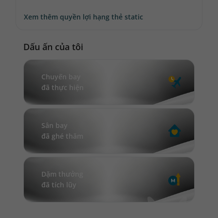
Xem thêm quyền lợi hạng thẻ static
Dấu ấn của tôi
Chuyến bay
đã thực hiện
Sân bay
đã ghé thăm
Dặm thưởng
đã tích lũy