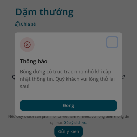
Dặm thưởng
Chia sẻ
Ưu đãi của tôi
Thông báo
Bỗng dưng có trục trặc nho nhỏ khi cập
Quý khách có hài lòng với thông tin đã tìm được?
nhật thông tin. Quý khách vui lòng thử lại
sau!
Đóng
Nếu Quý khách cần phản hồi từ Vietnam Airlines, vui lòng điền thông tin
tại mục
Góp ý dịch vụ.
Gửi ý kiến