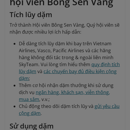
hội viên Bông Sen Vàng
Tích lũy dặm
Trở thành Hội viên Bông Sen Vàng, Quý hội viên sẽ
nhận được nhiều lợi ích hấp dẫn:
Dễ dàng tích lũy dặm khi bay trên Vietnam
Airlines, Vasco, Pacific Airlines và các hãng
hàng không đối tác trong & ngoài liên minh
SkyTeam. Vui lòng tìm hiểu thêm
quy định tích
lũy dặm
và
các chuyến bay đủ điều kiện cộng
dặm
;
Thêm cơ hội nhận dặm thưởng khi sử dụng
dịch vụ
ngân hàng, khách sạn, viễn thông,
mua sắm
, v.v.;
Chủ động theo dõi dặm tích lũy và
gửi yêu cầu
cộng dặm
.
Sử dụng dặm