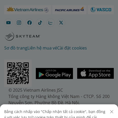
Sơ đồ trang
Liên hệ mua vé
Cài đặt cookies
© 2025 Vietnam Airlines JSC
Tổng công ty Hàng không Việt Nam - CTCP. Số 200
Nguyễn Sơn, Phường Bồ Đề, Hà Nội.
Điện thoại: (+84-24) 38272289. Fax: (+84-24)
Bằng cách nhấp vào "Chấp nhận tất cả cookie", bạn đồng
38722375
ý với việc lưu trữ cookie trên thiết bị của mình để cải