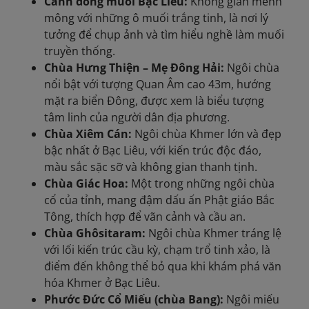
Cánh đồng muối Bạc Liêu:
Không gian mênh
mông với những ô muối trắng tinh, là nơi lý
tưởng để chụp ảnh và tìm hiểu nghề làm muối
truyền thống.
Chùa Hưng Thiện – Mẹ Đông Hải:
Ngôi chùa
nổi bật với tượng Quan Âm cao 43m, hướng
mặt ra biển Đông, được xem là biểu tượng
tâm linh của người dân địa phương.
Chùa Xiêm Cán:
Ngôi chùa Khmer lớn và đẹp
bậc nhất ở Bạc Liêu, với kiến trúc độc đáo,
màu sắc sặc sỡ và không gian thanh tịnh.
Chùa Giác Hoa:
Một trong những ngôi chùa
cổ của tỉnh, mang đậm dấu ấn Phật giáo Bắc
Tông, thích hợp để vãn cảnh và cầu an.
Chùa Ghôsitaram:
Ngôi chùa Khmer tráng lệ
với lối kiến trúc cầu kỳ, chạm trổ tinh xảo, là
điểm đến không thể bỏ qua khi khám phá văn
hóa Khmer ở Bạc Liêu.
Phước Đức Cổ Miếu (chùa Bang):
Ngôi miếu