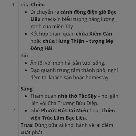
1
dừa.
Chiều
:
Di chuyển ra
cánh đồng điện gió Bạc
Liêu
check-in biểu tượng năng lượng
xanh của miền Tây.
Kết hợp tham quan
chùa Xiêm Cán
hoặc
chùa Hưng Thiện – tượng Mẹ
Đông Hải
.
Tối
:
Ăn tối với món hải sản tươi sống.
Dạo quanh trung tâm thành phố, nghỉ
đêm tại khách sạn hoặc homestay.
Sáng
:
Tham quan
nhà thờ Tắc Sậy
– nơi gắn
liền với Cha Trương Bửu Diệp.
2
Ghé
Phước Đức Cổ Miếu
hoặc
thiền
viện Trúc Lâm Bạc Liêu
.
Trưa
: Dùng bữa và khởi hành về lại điểm
xuất phát.