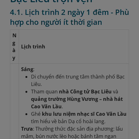
4.1. Lịch trình 2 ngày 1 đêm - Phù
hợp cho người ít thời gian
N
g
Lịch trình
à
y
Sáng
:
Di chuyển đến trung tâm thành phố Bạc
Liêu.
Tham quan
nhà Công tử Bạc Liêu
và
quảng trường Hùng Vương – nhà hát
Cao Văn Lầu
.
Ghé
khu lưu niệm nhạc sĩ Cao Văn Lầu
tìm hiểu về bản Dạ cổ hoài lang.
Trưa
: Thưởng thức đặc sản địa phương: lẩu
mắm, bún nước lèo hoặc bánh tằm ngan