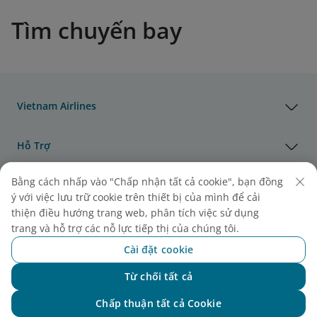
Tìm chuyến bay
Vietnam Airlines
Hỗ Trợ
Bằng cách nhấp vào "Chấp nhận tất cả cookie", bạn đồng
Pháp Lý
ý với việc lưu trữ cookie trên thiết bị của mình để cải
thiện điều hướng trang web, phân tích việc sử dụng
Thông Tin Hữu Ích
trang và hỗ trợ các nỗ lực tiếp thị của chúng tôi.
Cài đặt cookie
Đại lý & Đối tác
Từ chối tất cả
Chat với NEO
Chấp thuận tất cả Cookie
Vận Tải Hàng Hóa