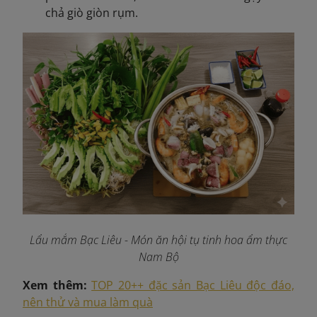
chả giò giòn rụm.
Lẩu mắm Bạc Liêu - Món ăn hội tụ tinh hoa ẩm thực
Nam Bộ
Xem thêm:
TOP 20++ đặc sản Bạc Liêu độc đáo,
nên thử và mua làm quà