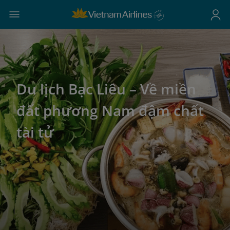
Du lịch Bạc Liêu – Về miền
đất phương Nam đậm chất
tài tử