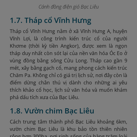
Cánh đồng điện gió Bạc Liêu
1.7. Tháp cổ Vĩnh Hưng
Tháp cổ Vĩnh Hưng nằm ở xã Vĩnh Hưng A, huyện
Vĩnh Lợi, là công trình kiến trúc cổ của người
Khơme (thời kỳ tiền Angkor), được xem là ngọn
tháp duy nhất còn sót lại của nền văn hóa Óc Eo ở
vùng đồng bằng sông Cửu Long. Tháp cao gần 9
mét, xây bằng gạch cổ, mang phong cách kiến trúc
Chăm Pa. Không chỉ có giá trị lịch sử, nơi đây còn là
điểm dừng chân thú vị dành cho những ai yêu
thích khảo cổ học, lịch sử văn hóa và muốn khám
phá dấu tích xưa của Bạc Liêu.
1.8. Vườn chim Bạc Liêu
Cách trung tâm thành phố Bạc Liêu khoảng 6km,
vườn chim Bạc Liêu là khu bảo tồn thiên nhiên
rộng hơn 300ha, nơi sinh sống của hàng trăm loài