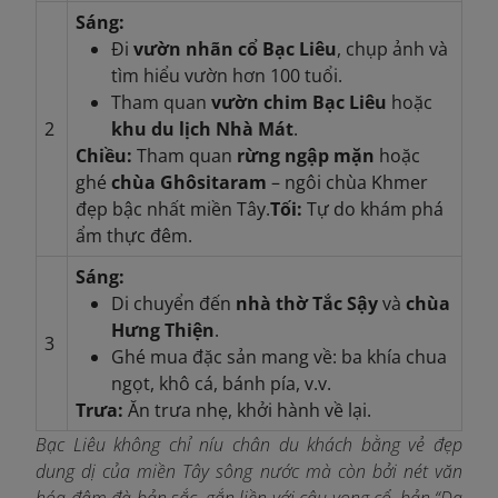
Sáng:
Đi
vườn nhãn cổ Bạc Liêu
, chụp ảnh và
tìm hiểu vườn hơn 100 tuổi.
Tham quan
vườn chim Bạc Liêu
hoặc
2
khu du lịch Nhà Mát
.
Chiều:
Tham quan
rừng ngập mặn
hoặc
ghé
chùa Ghôsitaram
– ngôi chùa Khmer
đẹp bậc nhất miền Tây.
Tối:
Tự do khám phá
ẩm thực đêm.
Sáng:
Di chuyển đến
nhà thờ Tắc Sậy
và
chùa
Hưng Thiện
.
3
Ghé mua đặc sản mang về: ba khía chua
ngọt, khô cá, bánh pía, v.v.
Trưa:
Ăn trưa nhẹ, khởi hành về lại.
Bạc Liêu không chỉ níu chân du khách bằng vẻ đẹp
dung dị của miền Tây sông nước mà còn bởi nét văn
hóa đậm đà bản sắc, gắn liền với câu vọng cổ, bản “Dạ