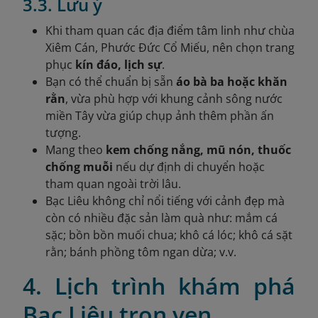
3.3. Lưu ý
Khi tham quan các địa điểm tâm linh như chùa
Xiêm Cán, Phước Đức Cổ Miếu, nên chọn trang
phục
kín đáo, lịch sự
.
Bạn có thể chuẩn bị sẵn
áo bà ba hoặc khăn
rằn
, vừa phù hợp với khung cảnh sông nước
miền Tây vừa giúp chụp ảnh thêm phần ấn
tượng.
Mang theo
kem chống nắng, mũ nón, thuốc
chống muỗi
nếu dự định di chuyển hoặc
tham quan ngoài trời lâu.
Bạc Liêu không chỉ nổi tiếng với cảnh đẹp mà
còn có nhiều đặc sản làm quà như: mắm cá
sặc; bồn bồn muối chua; khô cá lóc; khô cá sặt
rằn; bánh phồng tôm ngan dừa; v.v.
4. Lịch trình khám phá
Bạc Liêu trọn vẹn