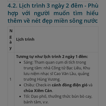
4.2. Lịch trình 3 ngày 2 đêm - Phù
hợp với người muốn tìm hiểu
thêm về nét đẹp miền sông nước
N
g
Lịch trình
à
y
Tương tự như lịch trình 2 ngày 1 đêm:
Sáng: Tham quan cụm di tích trong
trung tâm: nhà Công tử Bạc Liêu, Khu
lưu niệm nhạc sĩ Cao Văn Lầu, quảng
1
trường Hùng Vương.
Chiều: Check-in
cánh đồng điện gió
và
chùa Xiêm Cán
.
Tối: Dạo phố, thưởng thức bún bò cay,
bánh tằm, v.v.