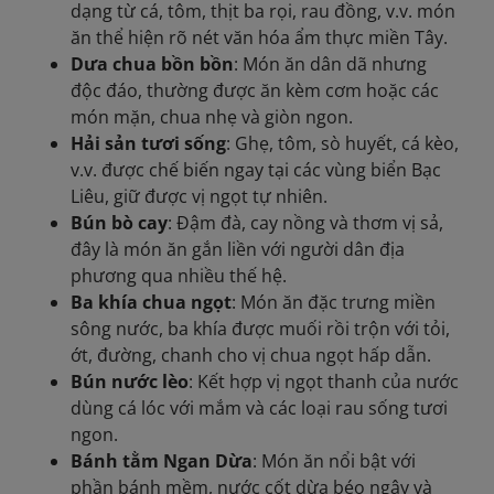
dạng từ cá, tôm, thịt ba rọi, rau đồng, v.v. món
ăn thể hiện rõ nét văn hóa ẩm thực miền Tây.
Dưa chua bồn bồn
: Món ăn dân dã nhưng
độc đáo, thường được ăn kèm cơm hoặc các
món mặn, chua nhẹ và giòn ngon.
Hải sản tươi sống
: Ghẹ, tôm, sò huyết, cá kèo,
v.v. được chế biến ngay tại các vùng biển Bạc
Liêu, giữ được vị ngọt tự nhiên.
Bún bò cay
: Đậm đà, cay nồng và thơm vị sả,
đây là món ăn gắn liền với người dân địa
phương qua nhiều thế hệ.
Ba khía chua ngọt
: Món ăn đặc trưng miền
sông nước, ba khía được muối rồi trộn với tỏi,
ớt, đường, chanh cho vị chua ngọt hấp dẫn.
Bún nước lèo
: Kết hợp vị ngọt thanh của nước
dùng cá lóc với mắm và các loại rau sống tươi
ngon.
Bánh tằm Ngan Dừa
: Món ăn nổi bật với
phần bánh mềm, nước cốt dừa béo ngậy và