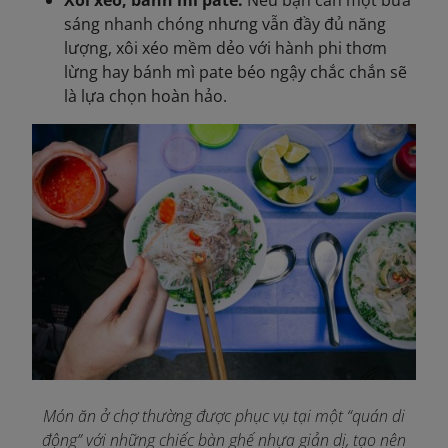
Xôi xéo, bánh mì pate:
Nếu bạn cần một bữa
sáng nhanh chóng nhưng vẫn đầy đủ năng
lượng, xôi xéo mềm dẻo với hành phi thơm
lừng hay bánh mì pate béo ngậy chắc chắn sẽ
là lựa chọn hoàn hảo.
Món ăn ở chợ thường được phục vụ tại một “quán di
động” với những chiếc bàn ghế nhựa giản dị, tạo nên