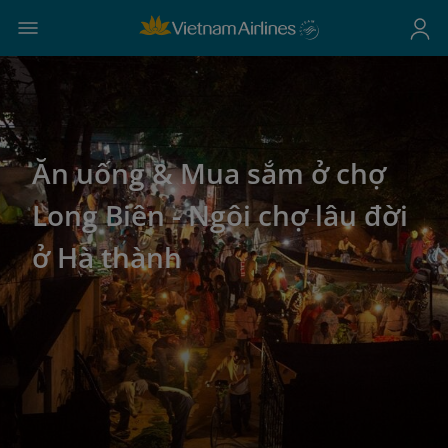
Ăn uống & Mua sắm ở chợ
Long Biên - Ngôi chợ lâu đời
ở Hà thành