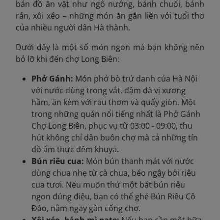
bán đồ ăn vặt như ngô nướng, bánh chuối, bánh
rán, xôi xéo – những món ăn gắn liền với tuổi thơ
của nhiều người dân Hà thành.
Dưới đây là một số món ngon mà bạn không nên
bỏ lỡ khi đến chợ Long Biên:
Phở Gánh:
Món phở bò trứ danh của Hà Nội
với nước dùng trong vắt, đậm đà vị xương
hầm, ăn kèm với rau thơm và quẩy giòn. Một
trong những quán nổi tiếng nhất là Phở Gánh
Chợ Long Biên, phục vụ từ 03:00 - 09:00, thu
hút không chỉ dân buôn chợ mà cả những tín
đồ ẩm thực đêm khuya.
Bún riêu cua:
Món bún thanh mát với nước
dùng chua nhẹ từ cà chua, béo ngậy bởi riêu
cua tươi. Nếu muốn thử một bát bún riêu
ngon đúng điệu, bạn có thể ghé Bún Riêu Cô
Đào, nằm ngay gần cổng chợ.