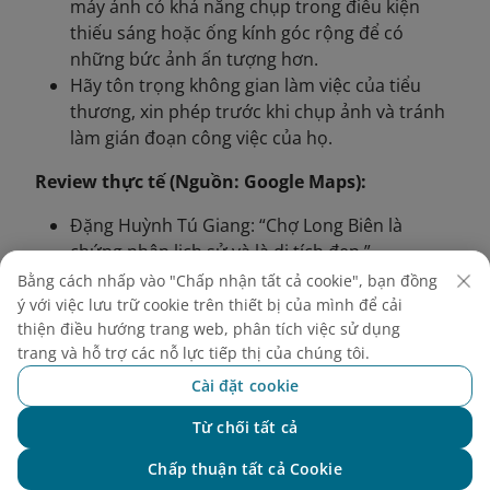
máy ảnh có khả năng chụp trong điều kiện
thiếu sáng hoặc ống kính góc rộng để có
những bức ảnh ấn tượng hơn.
Hãy tôn trọng không gian làm việc của tiểu
thương, xin phép trước khi chụp ảnh và tránh
làm gián đoạn công việc của họ.
Review thực tế (Nguồn: Google Maps):
Đặng Huỳnh Tú Giang: “Chợ Long Biên là
chứng nhân lịch sử và là di tích đẹp.”
Đỗ Thu Hương: “Tôi đã chụp được một bức
Bằng cách nhấp vào "Chấp nhận tất cả cookie", bạn đồng
ảnh của chợ về đêm thật bình dị và đẹp.”
ý với việc lưu trữ cookie trên thiết bị của mình để cải
thiện điều hướng trang web, phân tích việc sử dụng
trang và hỗ trợ các nỗ lực tiếp thị của chúng tôi.
Cài đặt cookie
Từ chối tất cả
Chat với NEO
Chấp thuận tất cả Cookie