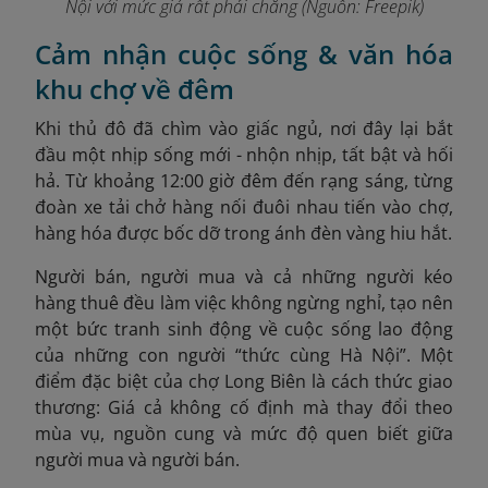
Nội với mức giá rất phải chăng (Nguồn: Freepik)
Cảm nhận cuộc sống & văn hóa
khu chợ về đêm
Khi thủ đô đã chìm vào giấc ngủ, nơi đây lại bắt
đầu một nhịp sống mới - nhộn nhịp, tất bật và hối
hả. Từ khoảng 12:00 giờ đêm đến rạng sáng, từng
đoàn xe tải chở hàng nối đuôi nhau tiến vào chợ,
hàng hóa được bốc dỡ trong ánh đèn vàng hiu hắt.
Người bán, người mua và cả những người kéo
hàng thuê đều làm việc không ngừng nghỉ, tạo nên
một bức tranh sinh động về cuộc sống lao động
của những con người “thức cùng Hà Nội”. Một
điểm đặc biệt của chợ Long Biên là cách thức giao
thương: Giá cả không cố định mà thay đổi theo
mùa vụ, nguồn cung và mức độ quen biết giữa
người mua và người bán.