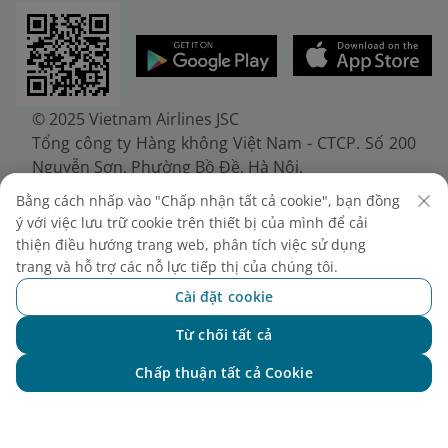
© 2025 Vietnam Airlines JSC
Tổng công ty Hàng không Việt Nam - CTCP. Số 200
Nguyễn Sơn, Phường Bồ Đề, Hà Nội.
Điện thoại: (+84-24) 38272289. Fax: (+84-24)
Bằng cách nhấp vào "Chấp nhận tất cả cookie", bạn đồng
38722375
ý với việc lưu trữ cookie trên thiết bị của mình để cải
Giấy chứng nhận đăng ký doanh nghiệp, mã số
thiện điều hướng trang web, phân tích việc sử dụng
doanh nghiệp 0100107518, đăng ký lần đầu ngày
trang và hỗ trợ các nỗ lực tiếp thị của chúng tôi.
30/6/2010, đăng ký thay đổi lần thứ 10 ngày
Cài đặt cookie
24/7/2025, cấp bởi Sở Tài chính Thành phố Hà Nội.
Từ chối tất cả
Chat với NEO
Chấp thuận tất cả Cookie