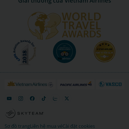
Giải thưởng của Vietnam Airlines
Sơ đồ trang
Liên hệ mua vé
Cài đặt cookies