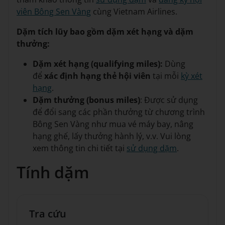
viên Bông Sen Vàng
cùng Vietnam Airlines.
Dặm tích lũy bao gồm dặm xét hạng và dặm
thưởng:
Dặm xét hạng (qualifying miles):
Dùng
để
xác định hạng thẻ hội viên
tại mỗi
kỳ xét
hạng
.
Dặm thưởng (bonus miles)
: Được sử dụng
để đổi sang các phần thưởng từ chương trình
Bông Sen Vàng như mua vé máy bay, nâng
hạng ghế, lấy thưởng hành lý, v.v. Vui lòng
xem thông tin chi tiết tại
sử dụng dặm
.
Tính dặm
Tra cứu