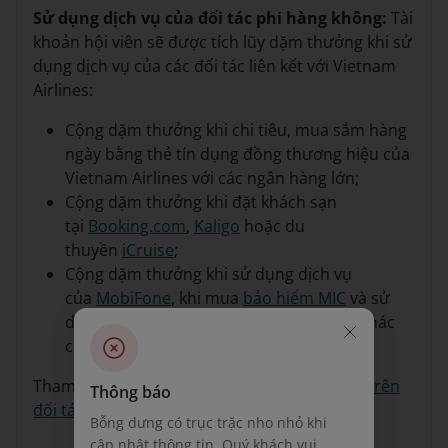
Sử dụng dịch vụ của đối tác phi hàng không:
Tài
khoản hội viên sẽ được tích lũy dặm thưởng khi sử
dụng dịch vụ của các đối tác liên kết với Vietnam
Airlines:
Cộng dặm thưởng khi chi tiêu, mua sắm hàng
ngày bằng thẻ tín dụng đồng thương hiệu của
Vietnam Airlines với các ngân hàng lớn;
Cộng dặm thưởng khi đặt khách sạn
tại
Booking.com
,
Kaligo
hoặc du
thuyền
iCruise
;
Cộng dặm thưởng khi sử dụng dịch vụ
của
MobiFone
, khi mua
bảo hiểm MIC
và sử
dụng dịch vụ mua sắm trên các đối tác khác
của Vietnam Airlines, v.v.
Tham khảo thông tin chi tiết tại
tích lũy dặm trên
Thông báo
đối tác ngân hàng
và
đối tác khác
.
Bỗng dưng có trục trặc nho nhỏ khi
cập nhật thông tin. Quý khách vui