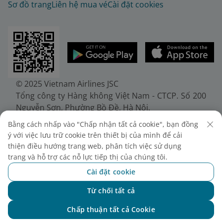
Sơ đồ trang
Liên hệ mua vé
Cài đặt cookies
© 2025 Vietnam Airlines JSC
Tổng công ty Hàng không Việt Nam - CTCP. Số 200
Nguyễn Sơn, Phường Bồ Đề, Hà Nội.
Điện thoại: (+84-24) 38272289. Fax: (+84-24)
Bằng cách nhấp vào "Chấp nhận tất cả cookie", bạn đồng
38722375
ý với việc lưu trữ cookie trên thiết bị của mình để cải
Giấy chứng nhận đăng ký doanh nghiệp, mã số
thiện điều hướng trang web, phân tích việc sử dụng
doanh nghiệp 0100107518, đăng ký lần đầu ngày
trang và hỗ trợ các nỗ lực tiếp thị của chúng tôi.
30/6/2010, đăng ký thay đổi lần thứ 10 ngày
Cài đặt cookie
24/7/2025, cấp bởi Sở Tài chính Thành phố Hà Nội.
Từ chối tất cả
Chat với NEO
Chấp thuận tất cả Cookie