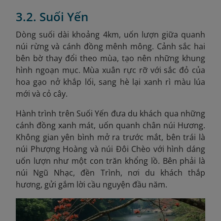
3.2. Suối Yến
D
òng suối dài khoảng 4km, uốn lượn giữa quanh
núi rừng và cánh đồng mênh mông. Cảnh sắc hai
bên bờ thay đổi theo mùa, tạo nên những khung
hình ngoạn mục. Mùa xuân rực rỡ với sắc đỏ của
hoa gạo nở khắp lối, sang hè lại xanh rì màu lúa
mới và cỏ cây.
Hành trình trên Suối Yến đưa du khách qua những
cánh đồng xanh mát, uốn quanh chân núi Hương.
Không gian yên bình mở ra trước mắt, bên trái là
núi Phượng Hoàng và núi Đôi Chèo với hình dáng
uốn lượn như một con trăn khổng lồ. Bên phải là
núi Ngũ Nhạc, đền Trình, nơi du khách thắp
hương, gửi gắm lời cầu nguyện đầu năm.