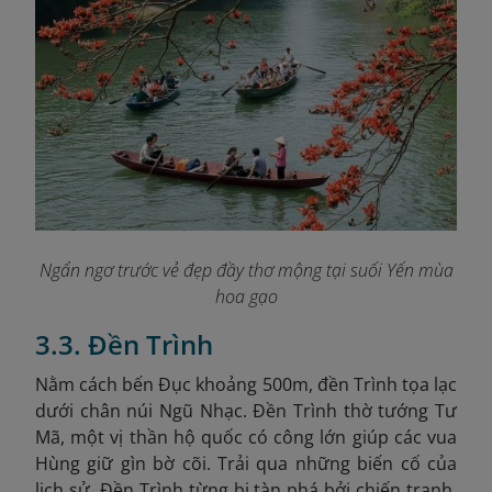
Ngẩn ngơ trước vẻ đẹp đầy thơ mộng tại suối Yến mùa
hoa gạo
3.3. Đền Trình
Nằm cách bến Đục khoảng 500m, đền Trình tọa lạc
dưới chân núi Ngũ Nhạc. Đền Trình thờ tướng Tư
Mã, một vị thần hộ quốc có công lớn giúp các vua
Hùng giữ gìn bờ cõi. Trải qua những biến cố của
lịch sử, Đền Trình từng bị tàn phá bởi chiến tranh.