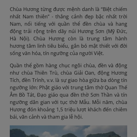
Chùa Hương từng được mệnh danh là “Biệt chiếm
nhất Nam thiên” - thắng cảnh đẹp bậc nhất trời
Nam, nổi tiếng với quần thể đền chùa và hang
động trải rộng trên dãy núi Hương Sơn (Mỹ Đức,
Hà Nội). Chùa Hương còn là trung tâm hành
hương tâm linh tiêu biểu, gắn bó mật thiết với đời
sống văn hóa, tín ngưỡng của người Việt.
Quần thể gồm hàng chục ngôi chùa, đền và động
như chùa Thiên Trù, chùa Giải Oan, động Hương
Tích, đền Trình, v.v. là sự giao hòa giữa ba dòng tín
ngưỡng lớn: Phật giáo với trung tâm thờ Quan Thế
Âm Bồ Tát, Đạo giáo qua đền thờ Sơn Thần và tín
ngưỡng dân gian với tục thờ Mẫu. Mỗi năm, chùa
Hương đón
khoảng 1,5 triệu lượt khách đến chiêm
bái, vãn cảnh và tham gia lễ hội.