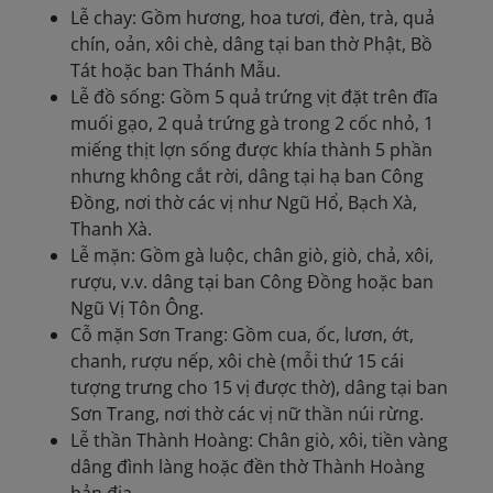
Lễ chay: Gồm hương, hoa tươi, đèn, trà, quả
chín, oản, xôi chè, dâng tại ban thờ Phật, Bồ
Tát hoặc ban Thánh Mẫu.
Lễ đồ sống: Gồm 5 quả trứng vịt đặt trên đĩa
muối gạo, 2 quả trứng gà trong 2 cốc nhỏ, 1
miếng thịt lợn sống được khía thành 5 phần
nhưng không cắt rời, dâng tại hạ ban Công
Đồng, nơi thờ các vị như Ngũ Hổ, Bạch Xà,
Thanh Xà.
Lễ mặn: Gồm gà luộc, chân giò, giò, chả, xôi,
rượu, v.v. dâng tại ban Công Đồng hoặc ban
Ngũ Vị Tôn Ông.
Cỗ mặn Sơn Trang: Gồm cua, ốc, lươn, ớt,
chanh, rượu nếp, xôi chè (mỗi thứ 15 cái
tượng trưng cho 15 vị được thờ), dâng tại ban
Sơn Trang, nơi thờ các vị nữ thần núi rừng.
Lễ thần Thành Hoàng: Chân giò, xôi, tiền vàng
dâng đình làng hoặc đền thờ Thành Hoàng