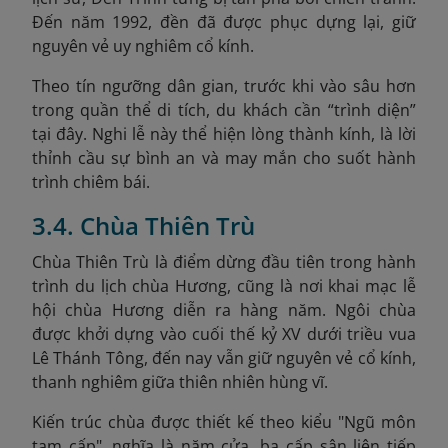
Đến năm 1992, đền đã được phục dựng lại, giữ
nguyên vẻ uy nghiêm cổ kính.
Theo tín ngưỡng dân gian, trước khi vào sâu hơn
trong quần thể di tích, du khách cần “trình diện”
tại đây. Nghi lễ này thể hiện lòng thành kính, là lời
thỉnh cầu sự bình an và may mắn cho suốt hành
trình chiêm bái.
3.4. Chùa Thiên Trù
C
hùa Thiên Trù là điểm dừng đầu tiên trong hành
trình du lịch chùa Hương, cũng là nơi khai mạc lễ
hội chùa Hương diễn ra hàng năm. Ngôi chùa
được khởi dựng vào cuối thế kỷ XV dưới triều vua
Lê Thánh Tông, đến nay vẫn giữ nguyên vẻ cổ kính,
thanh nghiêm giữa thiên nhiên hùng vĩ.
Kiến trúc chùa được thiết kế theo kiểu "Ngũ môn
tam cấp", nghĩa là năm cửa, ba cấp sân liên tiếp