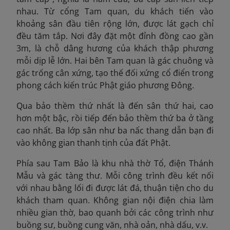
nhau. Từ cổng Tam quan, du khách tiến vào
khoảng sân đầu tiên rộng lớn, được lát gạch chỉ
đều tăm tắp. Nơi đây đặt một đỉnh đồng cao gần
3m, là chỗ dâng hương của khách thập phương
mỗi dịp lễ lớn. Hai bên Tam quan là gác chuông và
gác trống cân xứng, tạo thế đối xứng cổ điển trong
phong cách kiến trúc Phật giáo phương Đông.
Qua bảo thềm thứ nhất là đến sân thứ hai, cao
hơn một bậc, rồi tiếp đến bảo thềm thứ ba ở tầng
cao nhất. Ba lớp sân như ba nấc thang dẫn bạn đi
vào không gian thanh tịnh của đất Phật.
Phía sau Tam Bảo là khu nhà thờ Tổ, điện Thánh
Mẫu và gác tàng thư. Mỗi công trình đều kết nối
với nhau bằng lối đi được lát đá, thuận tiện cho du
khách tham quan. Không gian nội điện chia làm
nhiều gian thờ, bao quanh bởi các công trình như
buồng sư, buồng cung văn, nhà oản, nhà dấu, v.v.