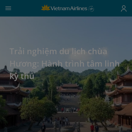
Trải nghiệm du lịch chùa
Hương: Hành trình tâm linh
kỳ thú