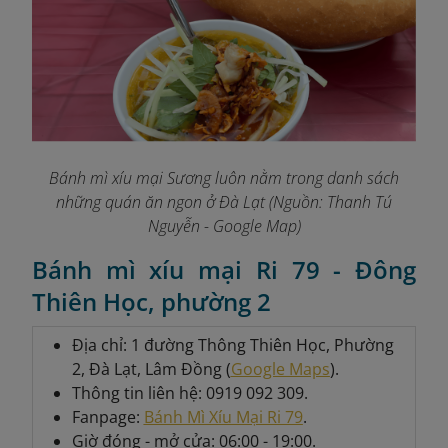
Bánh mì xíu mại Sương luôn nằm trong danh sách
những quán ăn ngon ở Đà Lạt (Nguồn:
Thanh Tú
Nguyễn - Google Map
)
Bánh mì xíu mại Ri 79 - Đông
Thiên Học, phường 2
Địa chỉ: 1 đường Thông Thiên Học, Phường
2, Đà Lạt, Lâm Đồng (
Google Maps
).
Thông tin liên hệ: 0919 092 309.
Fanpage:
Bánh Mì Xíu Mại Ri 79
.
Giờ đóng - mở cửa: 06:00 - 19:00.