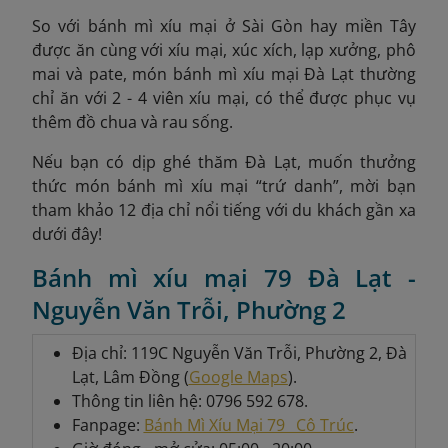
So với bánh mì xíu mại ở Sài Gòn hay miền Tây
được ăn cùng với xíu mại, xúc xích, lạp xưởng, phô
mai và pate, món bánh mì xíu mại Đà Lạt thường
chỉ ăn với 2 - 4 viên xíu mại, có thể được phục vụ
thêm đồ chua và rau sống.
Nếu bạn có dịp ghé thăm Đà Lạt, muốn thưởng
thức món bánh mì xíu mại “trứ danh”, mời bạn
tham khảo 12 địa chỉ nổi tiếng với du khách gần xa
dưới đây!
Bánh mì xíu mại 79 Đà Lạt -
Nguyễn Văn Trỗi, Phường 2
Địa chỉ: 119C Nguyễn Văn Trỗi, Phường 2, Đà
Lạt, Lâm Đồng (
Google Maps
).
Thông tin liên hệ: 0796 592 678.
Fanpage:
Bánh Mì Xíu Mại 79_ Cô Trúc
.