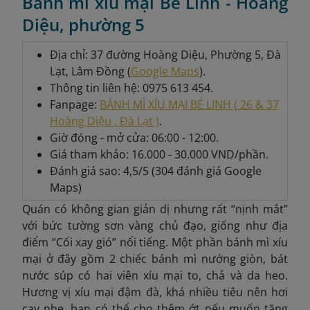
Bánh mì xíu mại Bé Linh - Hoàng
Diệu, phường 5
Địa chỉ: 37 đường Hoàng Diệu, Phường 5, Đà
Lạt, Lâm Đồng (
Google Maps
).
Thông tin liên hệ: 0975 613 454.
Fanpage:
BÁNH MÌ XÍU MẠI BÉ LINH ( 26 & 37
Hoàng Diệu , Đà Lạt )
.
Giờ đóng - mở cửa: 06:00 - 12:00.
Giá tham khảo: 16.000 - 30.000 VND/phần.
Đánh giá sao: 4,5/5 (304 đánh giá Google
Maps)
Quán có không gian giản dị nhưng rất “nịnh mắt”
với bức tường sơn vàng chủ đạo, giống như địa
điểm “Cối xay gió” nổi tiếng. Một phần bánh mì xíu
mại ở đây gồm 2 chiếc bánh mì nướng giòn, bát
nước súp có hai viên xíu mại to, chả và da heo.
Hương vị xíu mại đậm đà, khá nhiều tiêu nên hơi
cay nhẹ, bạn có thể cho thêm ớt nếu muốn tăng