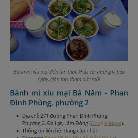
Bánh mì xíu mại đốn tim thực khác với hương vị béo
ngậy, giòn tan, thơm nức mũi
Bánh mì xíu mại Bà Năm - Phan
Đình Phùng, phường 2
Địa chỉ: 271 đường Phan Đình Phùng,
Phường 2, Đà Lạt, Lâm Đồng (
Google Maps
).
Thông tin liên hệ: Đang cập nhật.
Fanpage:
Bánh Mì Xíu Mại BÀ NĂM Đà Lạt
.