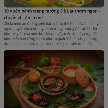
10 quán bánh tráng nướng Đà Lạt thơm ngon -
chuẩn vị - ăn là mê
Chỉ là món ăn đường phố dân dã, có thể tìm thấy ở mọi ngóc
ngách, ngõ nhỏ ở nhưng bánh tráng nướng Đà Lạt đã chinh
phục vị giác của mọi thực khách. Vậy món ăn này có gì đặc
biệt? Mời bạn cùng khám phá 10 quán bánh tráng nướng
thơm ngon - chuẩn vị tại Đà Lạt trong bài viết dưới đây.