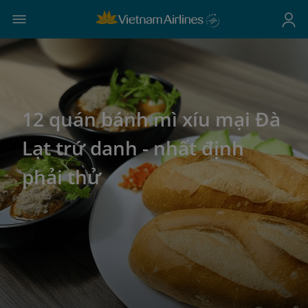
12 quán bánh mì xíu mại Đà
Lạt trứ danh - nhất định
phải thử