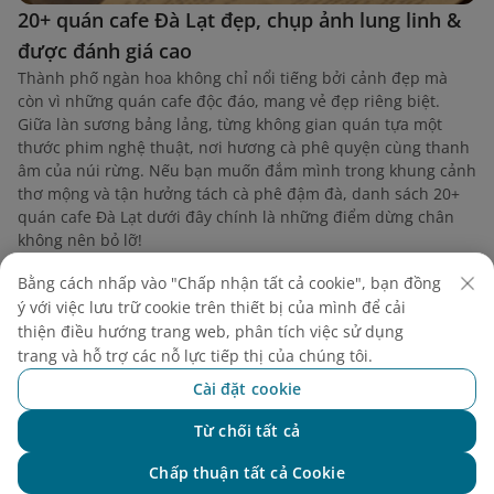
20+ quán cafe Đà Lạt đẹp, chụp ảnh lung linh &
được đánh giá cao
Thành phố ngàn hoa không chỉ nổi tiếng bởi cảnh đẹp mà
còn vì những quán cafe độc đáo, mang vẻ đẹp riêng biệt.
Giữa làn sương bảng lảng, từng không gian quán tựa một
thước phim nghệ thuật, nơi hương cà phê quyện cùng thanh
âm của núi rừng. Nếu bạn muốn đắm mình trong khung cảnh
thơ mộng và tận hưởng tách cà phê đậm đà, danh sách 20+
quán cafe Đà Lạt dưới đây chính là những điểm dừng chân
không nên bỏ lỡ!
Bằng cách nhấp vào "Chấp nhận tất cả cookie", bạn đồng
ý với việc lưu trữ cookie trên thiết bị của mình để cải
thiện điều hướng trang web, phân tích việc sử dụng
trang và hỗ trợ các nỗ lực tiếp thị của chúng tôi.
Tìm chuyến bay
Cài đặt cookie
Từ chối tất cả
Chat với NEO
Chấp thuận tất cả Cookie
Vietnam Airlines