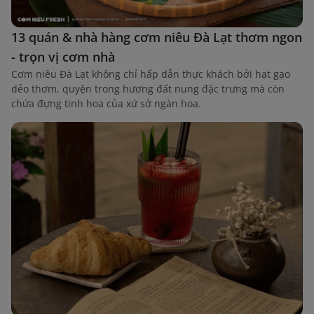
13 quán & nhà hàng cơm niêu Đà Lạt thơm ngon
- trọn vị cơm nhà
Cơm niêu Đà Lạt không chỉ hấp dẫn thực khách bởi hạt gạo
dẻo thơm, quyện trong hương đất nung đặc trưng mà còn
chứa đựng tinh hoa của xứ sở ngàn hoa.