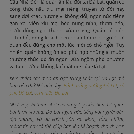
Cầu Nhà Đèn là quán ăn lâu đời tại Đà Lạt, quán có
công thức nấu xíu mại riêng, truyền từ đời này
sang đời khác, hương vị không đổi, ngon nức tiếng
gần xa. Viên xíu mại béo núng nính, thơm béo,
nước dùng ngọt thanh, vừa miệng. Quán có diện
tích nhỏ, đông khách nên phần lớn mọi người tới
quan đều đứng chờ một lúc mới có chỗ ngồi. Tuy
nhiên, quán không ồn ào, phù hợp những ai muốn
thưởng thức đồ ăn ngon, vừa ngắm phố phường
và tận hưởng không khí mát mẻ của Đà Lạt.
Xem thêm các món ăn đặc trưng khác tại Đà Lạt mà
bạn nên thử khi đến đây:
Bánh tráng nướng Đà Lạt
,
cà
phê Đà Lạt
,
cơm niêu Đà Lạt
Như vậy, Vietnam Airlines đã gợi ý đến bạn 12 quán
bánh mì xíu mại Đà Lạt ngon nức tiếng với người dân
địa phương và du khách gần xa. Mong rằng những
thông tin này có thể giúp bạn lên kế hoạch cho chuyến
đi vui vẻ! Ngoài ra, đừng quên tham khảo thêm thông