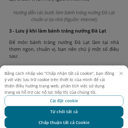
Hướng dẫn các bước làm bánh tráng nướng Đà Lạt
chuẩn vị tại nhà (Nguồn: Internet)
3 - Lưu ý khi làm bánh tráng nướng Đà Lạt
Để món bánh tráng nướng Đà Lạt làm tại nhà
thơm ngon, chuẩn vị, bạn nên chú ý một số điều
sau:
Khi nướng bánh, bạn cần duy trì lửa vừa phải,
Bằng cách nhấp vào "Chấp nhận tất cả cookie", bạn đồng
tránh để lửa to bánh dễ bị cháy.
ý với việc lưu trữ cookie trên thiết bị của mình để cải
Bạn có thể bổ sung thêm nhiều loại nhân khác
thiện điều hướng trang web, phân tích việc sử dụng
theo ý thích như tép khô, bò khô, thịt lợn, thịt
trang và hỗ trợ các nỗ lực tiếp thị của chúng tôi.
gà, v.v.
Cài đặt cookie
Chuẩn bị thêm cốc sữa đậu nành ăn cùng
bánh tráng nướng để chuẩn “combo ăn vặt”
Từ chối tất cả
trứ danh của Đà Lạt.
Chat với NEO
Chấp thuận tất cả Cookie
Trên đây là nội dung giới thiệu 10 quán bánh tráng