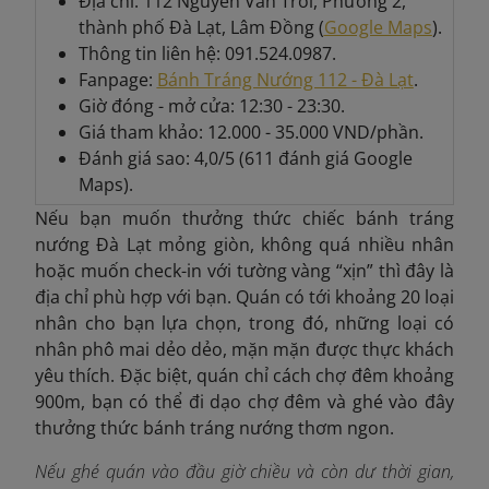
Địa chỉ: 112 Nguyễn Văn Trỗi, Phường 2,
thành phố Đà Lạt, Lâm Đồng (
Google Maps
).
Thông tin liên hệ: 091.524.0987.
Fanpage:
Bánh Tráng Nướng 112 - Đà Lạt
.
Giờ đóng - mở cửa: 12:30 - 23:30.
Giá tham khảo: 12.000 - 35.000 VND/phần.
Đánh giá sao: 4,0/5 (611 đánh giá Google
Maps).
Nếu bạn muốn thưởng thức chiếc bánh tráng
nướng Đà Lạt mỏng giòn, không quá nhiều nhân
hoặc muốn check-in với tường vàng “xịn” thì đây là
địa chỉ phù hợp với bạn. Quán có tới khoảng 20 loại
nhân cho bạn lựa chọn, trong đó, những loại có
nhân phô mai dẻo dẻo, mặn mặn được thực khách
yêu thích. Đặc biệt, quán chỉ cách chợ đêm khoảng
900m, bạn có thể đi dạo chợ đêm và ghé vào đây
thưởng thức bánh tráng nướng thơm ngon.
Nếu ghé quán vào đầu giờ chiều và còn dư thời gian,