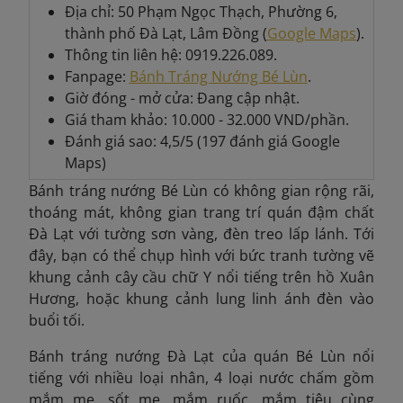
Địa chỉ: 50 Phạm Ngọc Thạch, Phường 6,
thành phố Đà Lạt, Lâm Đồng (
Google Maps
).
Thông tin liên hệ: 0919.226.089.
Fanpage:
Bánh Tráng Nướng Bé Lùn
.
Giờ đóng - mở cửa: Đang cập nhật.
Giá tham khảo: 10.000 - 32.000 VND/phần.
Đánh giá sao: 4,5/5 (197 đánh giá Google
Maps)
Bánh tráng nướng Bé Lùn có không gian rộng rãi,
thoáng mát, không gian trang trí quán đậm chất
Đà Lạt với tường sơn vàng, đèn treo lấp lánh. Tới
đây, bạn có thể chụp hình với bức tranh tường vẽ
khung cảnh cây cầu chữ Y nổi tiếng trên hồ Xuân
Hương, hoặc khung cảnh lung linh ánh đèn vào
buổi tối.
Bánh tráng nướng Đà Lạt của quán Bé Lùn nổi
tiếng với nhiều loại nhân, 4 loại nước chấm gồm
mắm me, sốt me, mắm ruốc, mắm tiêu cùng