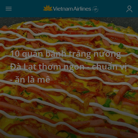
10 quán bánh tráng nướng
Đà Lạt thơm ngon - chuẩn vị
- ăn là mê