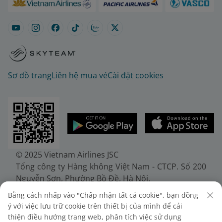
Sơ đồ trang
Liên hệ mua vé
Cài đặt cookies
© 2025 Vietnam Airlines JSC
Tổng công ty Hàng không Việt Nam - CTCP. Số 200
Nguyễn Sơn, Phường Bồ Đề, Hà Nội.
Điện thoại: (+84-24) 38272289. Fax: (+84-24)
Bằng cách nhấp vào "Chấp nhận tất cả cookie", bạn đồng
38722375
ý với việc lưu trữ cookie trên thiết bị của mình để cải
Giấy chứng nhận đăng ký doanh nghiệp, mã số
thiện điều hướng trang web, phân tích việc sử dụng