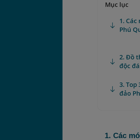
Mục lục
1. Các
Phú Q
2. Đồ 
độc đá
3. Top
đảo P
1. Các mó