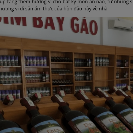
iúp tăng thêm hương vị cho bất kỳ món ăn nào, từ những s
hương vị di sản ẩm thực của hòn đảo này về nhà.