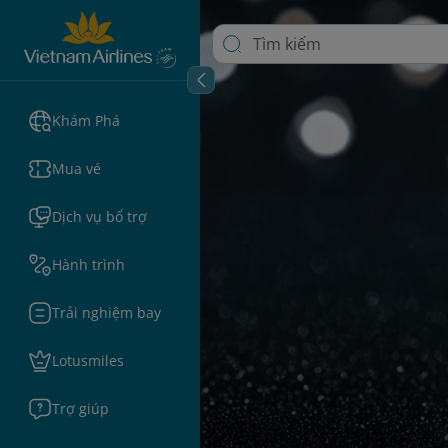
Khám Phá
Mua vé
Dịch vụ bổ trợ
Hành trình
Trải nghiệm bay
Lotusmiles
Trợ giúp