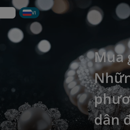
VI
Mua 
Nhữn
phươ
dân đ