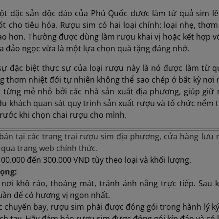
ột đặc sản độc đáo của Phú Quốc được làm từ quả sim lên
t cho tiêu hóa. Rượu sim có hai loại chính: loại nhẹ, thơ
ao hơn. Thường được dùng làm rượu khai vị hoặc kết hợp v
ủa đảo ngọc vừa là một lựa chọn quà tặng đáng nhớ.
ự đặc biệt thực sự của loại rượu này là nó được làm từ q
thơm nhiệt đới tự nhiên không thể sao chép ở bất kỳ nơi
o từng mẻ nhỏ bởi các nhà sản xuất địa phương, giúp giữ
u khách quan sát quy trình sản xuất rượu và tổ chức nếm 
rước khi chọn chai rượu cho mình.
bán tại các trang trại rượu sim địa phương, cửa hàng lưu
 qua trang web chính thức.
00.000 đến 300.000 VND tùy theo loại và khối lượng.
rọng:
nơi khô ráo, thoáng mát, tránh ánh nắng trực tiếp. Sau 
tuần để có hương vị ngon nhất.
ác chuyến bay, rượu sim phải được đóng gói trong hành lý ký
ách tay. Hãy đảm bảo rượu sim được đóng gói kín đáo và có 