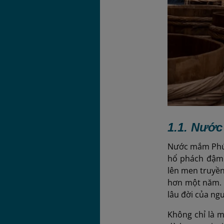
1.1. Nướ
Nước mắm Phú 
hổ phách đậm 
lên men truyền
hơn một năm. Q
lâu đời của ng
Không chỉ là 