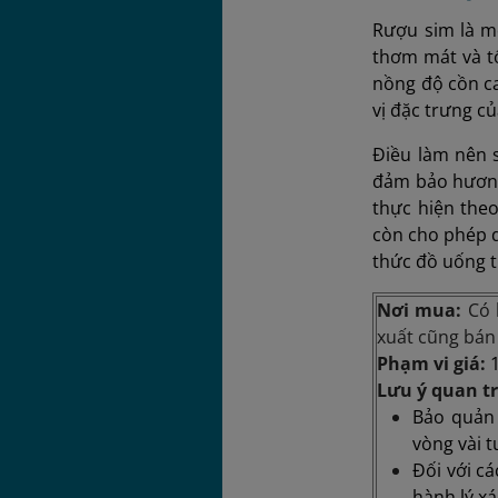
Rượu sim là m
thơm mát và tố
nồng độ cồn c
vị đặc trưng c
Điều làm nên s
đảm bảo hương 
thực hiện the
còn cho phép d
thức đồ uống t
Nơi mua:
Có 
xuất cũng bán
Phạm vi giá:
1
Lưu ý quan t
Bảo quản 
vòng vài 
Đối với c
hành lý x