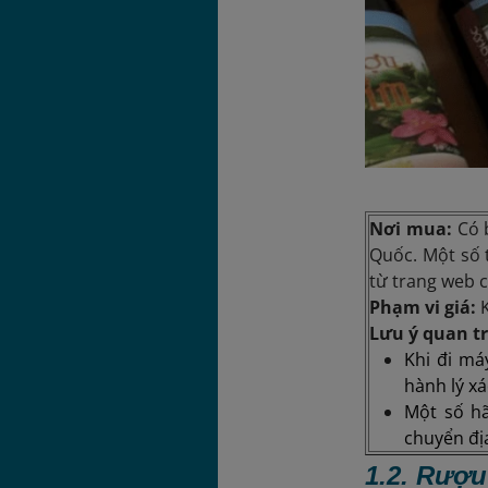
Nơi mua:
Có 
Quốc. Một số 
từ trang web c
Phạm vi giá:
Lưu ý quan t
Khi đi má
hành lý x
Một số hã
chuyển đị
1.2. Rượ