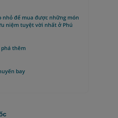
o nhỏ để mua được những món
ưu niệm tuyệt vời nhất ở Phú
 phá thêm
huyến bay
ốc