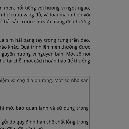
 men, nổi tiếng với hương vị ngọt ngào,
m như rượu vang đỏ, và loại mạnh hơn với
ới hải sản, rượu sim vừa mang đến hương
uả sim hái bằng tay trong rừng trên đảo,
 nào khác. Quá trình lên men thường được
 nguyên hương vị nguyên bản. Một số nơi
thử tại chỗ, một cách hoàn hảo để thưởng
 niệm và chợ địa phương. Một số nhà sản
khi mở, bảo quản lạnh và sử dụng trong
 gửi do quy định hạn chế chất lỏng trong
lớp đệm để tránh vỡ.