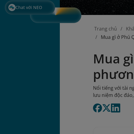
Chat với NEO
Trang chủ
Kh
Mua gì ở Phú 
Mua gì
phương
Nổi tiếng với tài
lưu niệm độc đáo