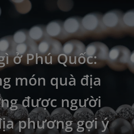
gì ở Phú Quốc:
g món quà địa
ng được người
ịa phương gợi ý