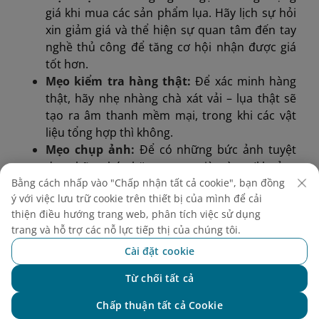
giá khi mua các sản phẩm lụa. Hãy lịch sự hỏi
xin giảm giá và thể hiện sự quan tâm đến tay
nghề thủ công để tăng cơ hội nhận được giá
tốt hơn.
Mẹo kiểm tra hàng thật:
Để xác minh hàng
thật, hãy nhẹ nhàng chà xát vải – lụa thật sẽ
tạo ra âm thanh mềm mại, trong khi các vật
liệu tổng hợp thì không.
Mẹo chụp ảnh:
Để có những bức ảnh tuyệt
đẹp, hãy ghé thăm trong giờ vàng (khoảng
Bằng cách nhấp vào "Chấp nhận tất cả cookie", bạn đồng
07:00 - 08:00 sáng hoặc 04:00 - 05:00 chiều).
ý với việc lưu trữ cookie trên thiết bị của mình để cải
Ánh nắng ấm áp làm nổi bật màu sắc rực rỡ
thiện điều hướng trang web, phân tích việc sử dụng
của lụa và nét duyên mộc mạc của những con
trang và hỗ trợ các nỗ lực tiếp thị của chúng tôi.
đường trong làng.
Cài đặt cookie
Từ chối tất cả
Chat với NEO
Chấp thuận tất cả Cookie