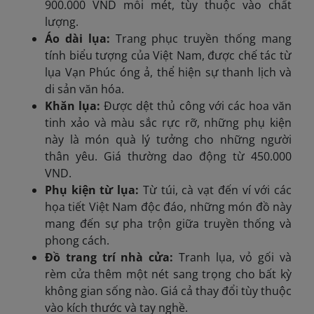
900.000 VND mỗi mét, tùy thuộc vào chất
lượng.
Áo dài lụa:
Trang phục truyền thống mang
tính biểu tượng của Việt Nam, được chế tác từ
lụa Vạn Phúc óng ả, thể hiện sự thanh lịch và
di sản văn hóa.
Khăn lụa:
Được dệt thủ công với các hoa văn
tinh xảo và màu sắc rực rỡ, những phụ kiện
này là món quà lý tưởng cho những người
thân yêu. Giá thường dao động từ 450.000
VND.
Phụ kiện từ lụa:
Từ túi, cà vạt đến ví với các
họa tiết Việt Nam độc đáo, những món đồ này
mang đến sự pha trộn giữa truyền thống và
phong cách.
Đồ trang trí nhà cửa:
Tranh lụa, vỏ gối và
rèm cửa thêm một nét sang trọng cho bất kỳ
không gian sống nào. Giá cả thay đổi tùy thuộc
vào kích thước và tay nghề.