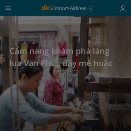
Cẩm nang khám phá làng
lụa Vạn Phúc đầy mê hoặc