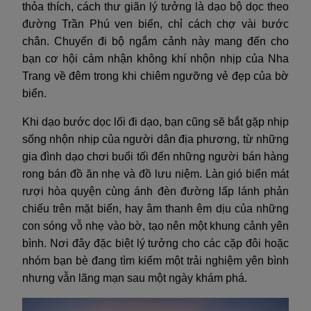
thỏa thích, cách thư giãn lý tưởng là dạo bộ dọc theo
đường Trần Phú ven biển, chỉ cách chợ vài bước
chân. Chuyến đi bộ ngắm cảnh này mang đến cho
bạn cơ hội cảm nhận không khí nhộn nhịp của Nha
Trang về đêm trong khi chiêm ngưỡng vẻ đẹp của bờ
biển.
Khi dạo bước dọc lối đi dạo, bạn cũng sẽ bắt gặp nhịp
sống nhộn nhịp của người dân địa phương, từ những
gia đình dạo chơi buổi tối đến những người bán hàng
rong bán đồ ăn nhẹ và đồ lưu niệm. Làn gió biển mát
rượi hòa quyện cùng ánh đèn đường lấp lánh phản
chiếu trên mặt biển, hay âm thanh êm dịu của những
con sóng vỗ nhẹ vào bờ, tạo nên một khung cảnh yên
bình. Nơi đây đặc biệt lý tưởng cho các cặp đôi hoặc
nhóm bạn bè đang tìm kiếm một trải nghiệm yên bình
nhưng vẫn lãng mạn sau một ngày khám phá.