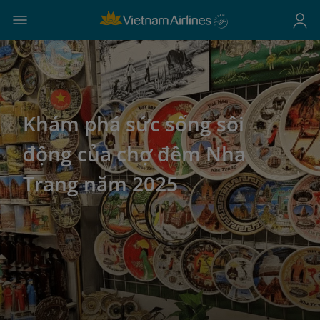
Khám phá sức sống sôi
động của chợ đêm Nha
Trang năm 2025