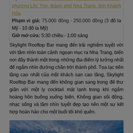
phường Lộc Thọ, thành phố Nha Trang, tỉnh Khánh
Hòa
Phạm vi giá:
75.000 đồng - 250.000 đồng
(
3 đô la
Mỹ - 10 đô la Mỹ)
Giờ mở cửa:
5:30 chiều - 1:00 sáng
Skylight Rooftop Bar mang đến trải nghiệm tuyệt vời
với tầm nhìn toàn cảnh ngoạn mục ra Nha Trang, biến
nơi đây thành một trong những địa điểm lý tưởng nhất
để ngắm nhìn đường chân trời thành phố. Tọa lạc trên
tầng cao nhất của một khách sạn cao tầng, Skylight
Rooftop Bar mang đến không gian sang trọng để thư
giãn với một ly cocktail mát lạnh trong khi ngắm
hoàng hôn buông xuống biển. Không gian sôi động,
nhạc sống và tầm nhìn tuyệt đẹp tạo nên một sự kết
hợp hoàn hảo cho một buổi tối khó quên.