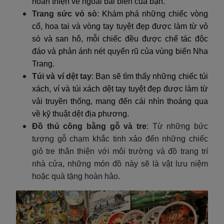
hoàn thiện vẻ ngoài bãi biển của bạn.
Trang sức vỏ sò
: Khám phá những chiếc vòng
cổ, hoa tai và vòng tay tuyệt đẹp được làm từ vỏ
sò và san hô, mỗi chiếc đều được chế tác độc
đáo và phản ánh nét quyến rũ của vùng biển Nha
Trang.
Túi và ví dệt tay
: Bạn sẽ tìm thấy những chiếc túi
xách, ví và túi xách dệt tay tuyệt đẹp được làm từ
vải truyền thống, mang đến cái nhìn thoáng qua
về kỹ thuật dệt địa phương.
Đồ thủ công bằng gỗ và tre
: Từ những bức
tượng gỗ chạm khắc tinh xảo đến những chiếc
giỏ tre thân thiện với môi trường và đồ trang trí
nhà cửa, những món đồ này sẽ là vật lưu niệm
hoặc quà tặng hoàn hảo.