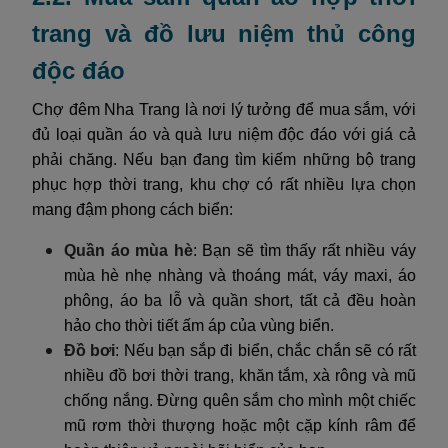
trang và đồ lưu niệm thủ công
độc đáo
Chợ đêm Nha Trang là nơi lý tưởng để mua sắm, với
đủ loại quần áo và quà lưu niệm độc đáo với giá cả
phải chăng. Nếu bạn đang tìm kiếm những bộ trang
phục hợp thời trang, khu chợ có rất nhiều lựa chọn
mang đậm phong cách biển:
Quần áo mùa hè
: Bạn sẽ tìm thấy rất nhiều váy
mùa hè nhẹ nhàng và thoáng mát, váy maxi, áo
phông, áo ba lỗ và quần short, tất cả đều hoàn
hảo cho thời tiết ấm áp của vùng biển.
Đồ bơi
: Nếu bạn sắp đi biển, chắc chắn sẽ có rất
nhiều đồ bơi thời trang, khăn tắm, xà rông và mũ
chống nắng. Đừng quên sắm cho mình một chiếc
mũ rơm thời thượng hoặc một cặp kính râm để