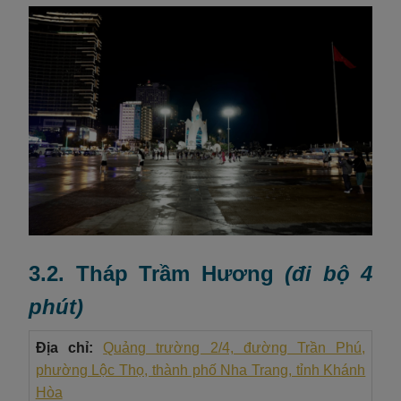
3.2. Tháp Trầm Hương
(đi bộ 4
phút)
Địa chỉ:
Quảng trường 2/4, đường Trần Phú,
phường Lộc Thọ, thành phố Nha Trang, tỉnh Khánh
Hòa