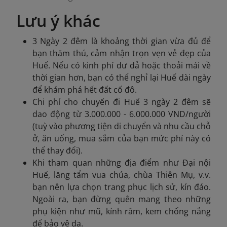
Lưu ý khác
3 Ngày 2 đêm là khoảng thời gian vừa đủ để
bạn thăm thú, cảm nhận trọn vẹn vẻ đẹp của
Huế. Nếu có kinh phí dư dả hoặc thoải mái về
thời gian hơn, bạn có thể nghỉ lại Huế dài ngày
để khám phá hết đất cố đô.
Chi phí cho chuyến đi Huế 3 ngày 2 đêm sẽ
dao động từ 3.000.000 - 6.000.000 VND/người
(tuỳ vào phương tiện di chuyển và nhu cầu chỗ
ở, ăn uống, mua sắm của bạn mức phí này có
thể thay đổi).
Khi tham quan những địa điểm như Đại nội
Huế, lăng tẩm vua chúa, chùa Thiên Mụ, v.v.
bạn nên lựa chọn trang phục lịch sử, kín đáo.
Ngoài ra, bạn đừng quên mang theo những
phụ kiện như mũ, kính râm, kem chống nắng
để bảo vệ da.