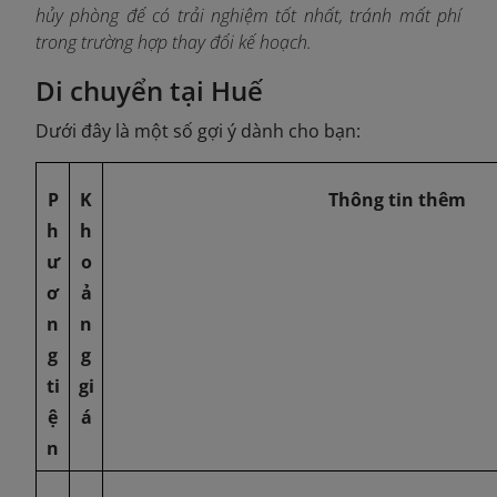
hủy phòng để có trải nghiệm tốt nhất, tránh mất phí
trong trường hợp thay đổi kế hoạch.
Di chuyển tại Huế
Dưới đây là một số gợi ý dành cho bạn:
P
K
Thông tin thêm
h
h
ư
o
ơ
ả
n
n
g
g
ti
gi
ệ
á
n