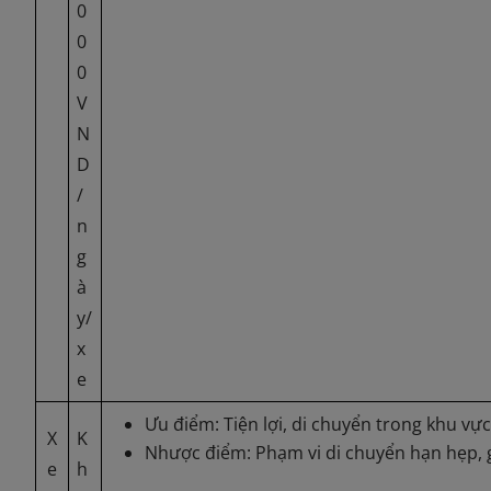
0
0
0
V
N
D
/
n
g
à
y/
x
e
Ưu điểm: Tiện lợi, di chuyển trong khu vự
X
K
Nhược điểm: Phạm vi di chuyển hạn hẹp, g
e
h