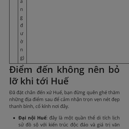
ã
n
g
đ
ư
ờ
n
g)
Điểm đến không nên bỏ
lỡ khi tới Huế
Đã đặt chân đến xứ Huế, bạn đừng quên ghé thăm
những địa điểm sau để cảm nhận trọn vẹn nét đẹp
thanh bình, cổ kính nơi đây.
Đại nội Huế
: đây là một quần thể di tích lịch
sử đồ sộ với kiến trúc độc đáo và giá trị văn