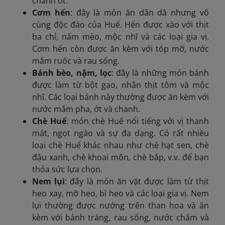
chanh ớt.
Cơm hến
: đây là món ăn dân dã nhưng vô
cùng độc đáo của Huế. Hến được xào với thịt
ba chỉ, nấm mèo, mộc nhĩ và các loại gia vị.
Cơm hến còn được ăn kèm với tóp mỡ, nước
mắm ruốc và rau sống.
Bánh bèo, nậm, lọc
: đây là những món bánh
được làm từ bột gạo, nhân thịt tôm và mộc
nhĩ. Các loại bánh này thường được ăn kèm với
nước mắm pha, ớt và chanh.
Chè Huế
: món chè Huế nổi tiếng với vị thanh
mát, ngọt ngào và sự đa dạng. Có rất nhiều
loại chè Huế khác nhau như chè hạt sen, chè
đậu xanh, chè khoai môn, chè bắp, v.v. để bạn
thỏa sức lựa chọn.
Nem lụi
: đây là món ăn vặt được làm từ thịt
heo xay, mỡ heo, bì heo và các loại gia vị. Nem
lụi thường được nướng trên than hoa và ăn
kèm với bánh tráng, rau sống, nước chấm và