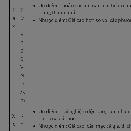
Ưu điểm: Thoải mái, an toàn, có thể di ch
T
T
trong thành phố.
a
ừ
Nhược điểm: Giá cao hơn so với các phươn
xi
1
5.
0
0
0
V
N
D
/k
m
Ưu điểm: Trải nghiệm độc đáo, cảm nhận 
Xí
K
bình của đất huế.
c
h
Nhược điểm: Giá cao, cần mặc cả giá, di 