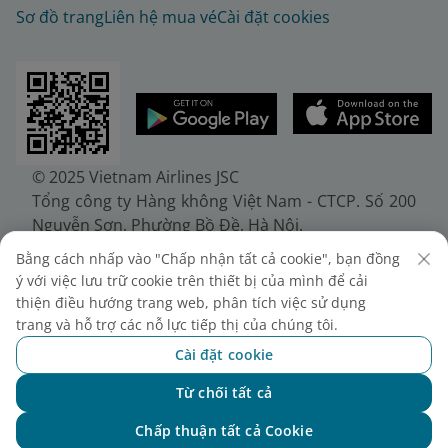
Sơ đồ trang
Liên hệ mua vé
Cài đặt cookies
© 2025 Vietnam Airlines JSC
Tổng công ty Hàng không Việt Nam - CTCP. Số 200
Nguyễn Sơn, Phường Bồ Đề, Hà Nội.
Điện thoại: (+84-24) 38272289. Fax: (+84-24)
Bằng cách nhấp vào "Chấp nhận tất cả cookie", bạn đồng
38722375
ý với việc lưu trữ cookie trên thiết bị của mình để cải
Giấy chứng nhận đăng ký doanh nghiệp, mã số
thiện điều hướng trang web, phân tích việc sử dụng
doanh nghiệp 0100107518, đăng ký lần đầu ngày
trang và hỗ trợ các nỗ lực tiếp thị của chúng tôi.
30/6/2010, đăng ký thay đổi lần thứ 10 ngày
Cài đặt cookie
24/7/2025, cấp bởi Sở Tài chính Thành phố Hà Nội.
Từ chối tất cả
Chat với NEO
Chấp thuận tất cả Cookie