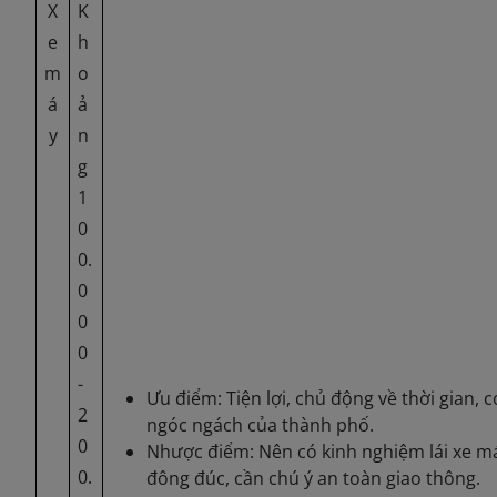
X
K
e
h
m
o
á
ả
y
n
g
1
0
0.
0
0
0
-
Ưu điểm: Tiện lợi, chủ động về thời gian,
2
ngóc ngách của thành phố.
0
Nhược điểm: Nên có kinh nghiệm lái xe m
0.
đông đúc, cần chú ý an toàn giao thông.