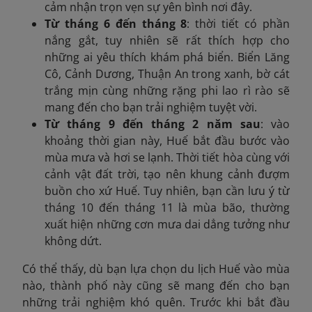
cảm nhận trọn vẹn sự yên bình nơi đây.
Từ tháng 6 đến tháng 8
: thời tiết có phần
nắng gắt, tuy nhiên sẽ rất thích hợp cho
những ai yêu thích khám phá biển. Biển Lăng
Cô, Cảnh Dương, Thuận An trong xanh, bờ cát
trắng mịn cùng những rặng phi lao rì rào sẽ
mang đến cho bạn trải nghiệm tuyệt vời.
Từ tháng 9 đến tháng 2 năm sau
: vào
khoảng thời gian này, Huế bắt đầu bước vào
mùa mưa và hơi se lạnh. Thời tiết hòa cùng với
cảnh vật đất trời, tạo nên khung cảnh đượm
buồn cho xứ Huế. Tuy nhiên, bạn cần lưu ý từ
tháng 10 đến tháng 11 là mùa bão, thường
xuất hiện những cơn mưa dai dẳng tưởng như
không dứt.
Có thể thấy, dù bạn lựa chọn du lịch Huế vào mùa
nào, thành phố này cũng sẽ mang đến cho bạn
những trải nghiệm khó quên. Trước khi bắt đầu