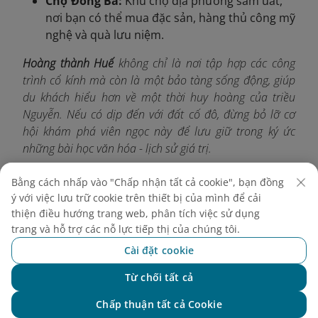
Chợ Đông Ba:
Khu chợ địa phương sầm uất,
nơi bạn có thể mua đặc sản, hàng thủ công mỹ
nghệ và quà lưu niệm.
Hoàng thành Huế
không chỉ là nơi tập hợp các công
trình cổ kính mà còn là một bảo tàng sống động, giúp
du khách hiểu hơn về một thời huy hoàng của triều
Nguyễn. Nếu có dịp đến với đất cố đô, đừng bỏ lỡ cơ
hội khám phá viên ngọc này để lưu giữ trong ký ức
những bài học văn hóa - lịch sử giá trị.
Truy cập website hoặc ứng dụng
Vietnam Airlines
để
Bằng cách nhấp vào "Chấp nhận tất cả cookie", bạn đồng
tra cứu, đặt vé nhanh chóng và nhận ưu đãi đặc biệt
ý với việc lưu trữ cookie trên thiết bị của mình để cải
ngay hôm nay!
thiện điều hướng trang web, phân tích việc sử dụng
trang và hỗ trợ các nỗ lực tiếp thị của chúng tôi.
Cài đặt cookie
Khám phá thêm
Từ chối tất cả
Chat với NEO
Chấp thuận tất cả Cookie