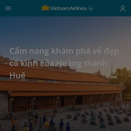
Cẩm nang khám phá vẻ đẹp
cổ kính của Hoàng thành
Huế