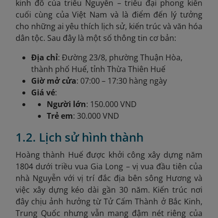
kinh đô của triều Nguyễn – triều đại phong kiến
cuối cùng của Việt Nam và là điểm đến lý tưởng
cho những ai yêu thích lịch sử, kiến trúc và văn hóa
dân tộc. Sau đây là một số thông tin cơ bản:
Địa chỉ
: Đường 23/8, phường Thuận Hòa,
thành phố Huế, tỉnh Thừa Thiên Huế
Giờ mở cửa
: 07:00 – 17:30 hàng ngày
Giá vé
:
Người lớn
: 150.000 VND
Trẻ em
: 30.000 VND
1.2. Lịch sử hình thành
Hoàng thành Huế được khởi công xây dựng năm
1804
dưới triều vua Gia Long – vị vua đầu tiên của
nhà Nguyễn với vị trí đắc địa bên sông Hương và
việc xây dựng kéo dài gần 30 năm. Kiến trúc nơi
đây chịu ảnh hưởng từ Tử Cấm Thành ở Bắc Kinh,
Trung Quốc nhưng vẫn mang đậm nét riêng của