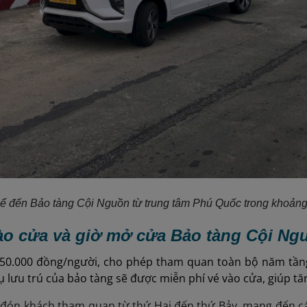
ể đến Bảo tàng Cội Nguồn từ trung tâm Phú Quốc trong khoảng 
vào cửa và giờ mở cửa Bảo tàng Cội Ng
à 50.000 đồng/người, cho phép tham quan toàn bộ năm tầng
ụ lưu trú của bảo tàng sẽ được miễn phí vé vào cửa, giúp t
 đón khách tham quan
từ thứ Hai đến thứ Bảy,
mang đến cái