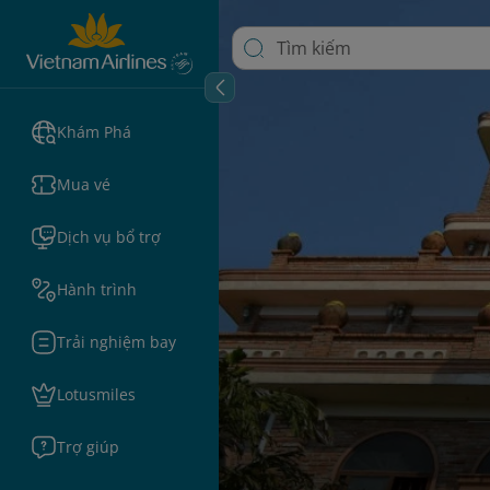
Khám Phá
Mua vé
Dịch vụ bổ trợ
Hành trình
Trải nghiệm bay
Lotusmiles
Trợ giúp