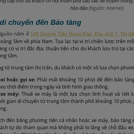
ng cấp cho du khách cơ hội khám phá sâu sắc về truyền thống, 
(Nguồn: Internet)
hòn đảo
 di chuyển đến Bảo tàng
 Nguồn nằm ở
149 Đường Trần Hưng Đạo, Khu phố 7, Thị t
hoảng 5km về phía Nam. Tọa lạc tại vị trí chiến lược trên 
àng có vị trí đắc địa, thuận tiện cho du khách lưu trú tại
rung tâm.
g từ trung tâm thị trấn, du khách có một số lựa chọn phươn
axi hoặc gọi xe:
Phải mất khoảng 10 phút để đến bảo tàng,
eo thời điểm trong ngày và tình hình giao thông.
 xe máy:
Thuê xe máy là một lựa chọn linh hoạt và tiết 
ời gian di chuyển từ trung tâm thành phố khoảng 10 phút, 
ng .
ch đến bằng phương tiện cá nhân hoặc xe máy, bảo tàng c
ách tự do tham quan mà không phải lo lắng về chỗ đậu xe