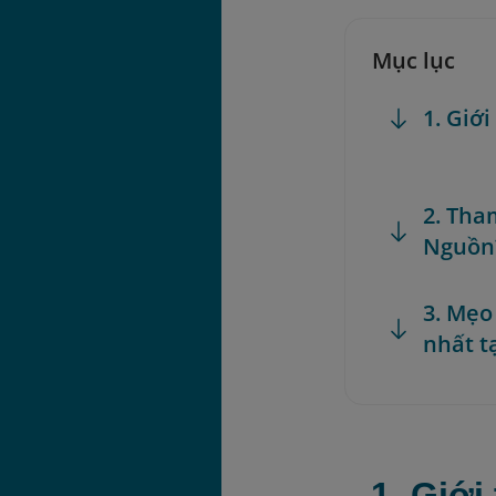
Mục lục
1. Giớ
2. Tha
Nguồn
3. Mẹo
nhất t
1. Giới