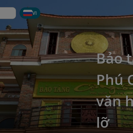
VI
Bảo 
Phú 
văn 
lỡ