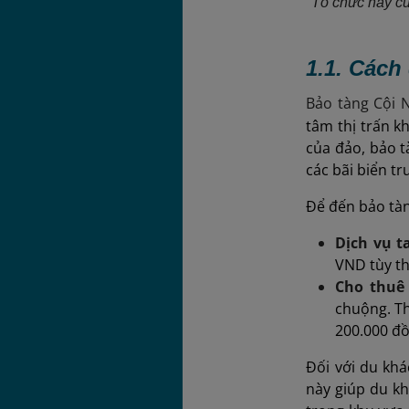
Tổ chức này cu
1.1. Cách
Bảo tàng Cội
tâm thị trấn k
của đảo, bảo t
các bãi biển t
Để đến bảo tàn
Dịch vụ t
VND tùy th
Cho thuê
chuộng. Th
200.000 đồ
Đối với du khá
này giúp du kh