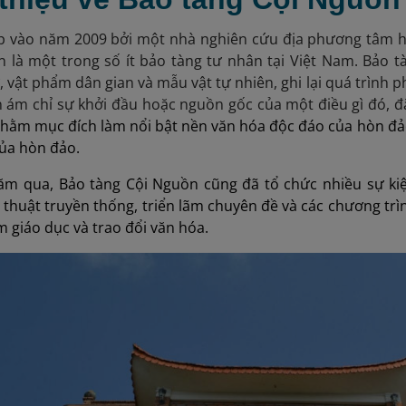
p vào năm 2009 bởi một nhà nghiên cứu địa phương tâm huy
n là một trong số ít bảo tàng tư nhân tại Việt Nam. Bảo 
ử, vật phẩm dân gian và mẫu vật tự nhiên, ghi lại quá trình 
 ám chỉ sự khởi đầu hoặc nguồn gốc của một điều gì đó, đặc
nhằm mục đích làm nổi bật nền văn hóa độc đáo của hòn đảo, 
ủa hòn đảo.
ăm qua, Bảo tàng Cội Nguồn cũng đã tổ chức nhiều sự ki
 thuật truyền thống, triển lãm chuyên đề và các chương trì
m giáo dục và trao đổi văn hóa.