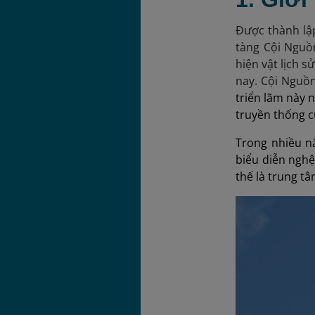
Được thành lậ
tàng Cội Nguồ
hiện vật lịch s
nay. Cội Nguồn
triển lãm này 
truyền thống c
Trong nhiều n
biểu diễn nghệ
thế là trung tâ