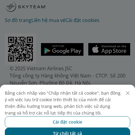
Sơ đồ trang
Liên hệ mua vé
Cài đặt cookies
© 2025 Vietnam Airlines JSC
Tổng công ty Hàng không Việt Nam - CTCP. Số 200
Nguyễn Sơn, Phường Bồ Đề, Hà Nội.
Điện thoại: (+84-24) 38272289. Fax: (+84-24)
Bằng cách nhấp vào "Chấp nhận tất cả cookie", bạn đồng
38722375
ý với việc lưu trữ cookie trên thiết bị của mình để cải
Giấy chứng nhận đăng ký doanh nghiệp, mã số
thiện điều hướng trang web, phân tích việc sử dụng
doanh nghiệp 0100107518, đăng ký lần đầu ngày
trang và hỗ trợ các nỗ lực tiếp thị của chúng tôi.
30/6/2010, đăng ký thay đổi lần thứ 10 ngày
Cài đặt cookie
24/7/2025, cấp bởi Sở Tài chính Thành phố Hà Nội.
Từ chối tất cả