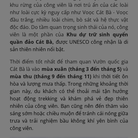
khu rừng của công viên là nơi trú ẩn của các loài
như loài cực kỳ nguy cấp như Voọc Cát Bà - Voọc
đầu trắng, nhiều loài chim, bò sát và hệ thực vật
độc đáo. Do tầm quan trọng sinh thái của nó, công
viên là một phần của
Khu dự trữ sinh quyển
quần đảo Cát Bà,
được UNESCO công nhận là di
sản thiên nhiên nổi bật.
Thời điểm tốt nhất để tham quan Vườn quốc gia
Cát Bà là vào
mùa xuân (tháng 3 đến tháng 5)
và
mùa thu (tháng 9 đến tháng 11)
khi t
hời tiết ôn
hòa và lượng mưa thấp. Trong những khoảng thời
gian này, du khách có thể thoải mái tận hưởng
hoạt động trekking và khám phá vẻ đẹp thiên
nhiên của công viên. Bạn cũng nên đến thăm vào
sáng sớm hoặc chiều muộn để tránh cái nóng giữa
trưa và trải nghiệm bầu không khí yên bình của
công viên.