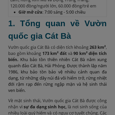
120.000 đồng/người lớn, 60.000 đồng/trẻ em
Giờ mở cửa
: 7:00 sáng - 5:00 chiều
1. Tổng quan về Vườn
quốc gia Cát Bà
Vườn quốc gia Cát Bà có diện tích khoảng
263 km²
,
bao gồm khoảng
173 km² đất
và
90 km² diện tích
biển.
Khu bảo tồn thiên nhiên Cát Bà nằm xung
quanh đảo Cát Bà, Hải Phòng. Được thành lập năm
1986, khu bảo tồn bảo vệ nhiều cảnh quan đa
dạng, từ những dãy núi đá vôi hiểm trở, rừng nhiệt
đới rậm rạp đến rừng ngập mặn và hệ sinh thái
ven biển.
Về mặt sinh thái, Vườn quốc gia Cát Bà được công
nhận vì
sự đa dạng sinh học,
là nơi sinh sống của
nhiều loài quý hiếm và có nguy cơ tuyệt chủng. Các