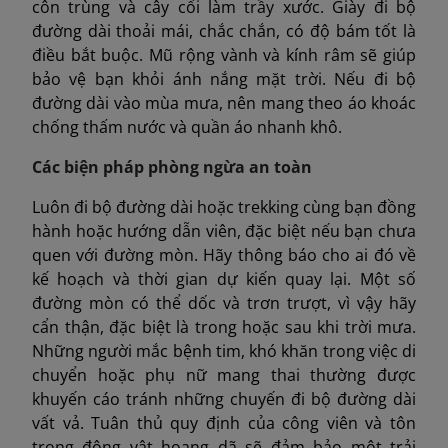
côn trùng và cây cối làm trầy xước. Giày đi bộ
đường dài thoải mái, chắc chắn, có độ bám tốt là
điều bắt buộc. Mũ rộng vành và kính râm sẽ giúp
bảo vệ bạn khỏi ánh nắng mặt trời. Nếu đi bộ
đường dài vào mùa mưa, nên mang theo áo khoác
chống thấm nước và quần áo nhanh khô.
Các biện pháp phòng ngừa an toàn
Luôn đi bộ đường dài hoặc trekking cùng bạn đồng
hành hoặc hướng dẫn viên, đặc biệt nếu bạn chưa
quen với đường mòn. Hãy thông báo cho ai đó về
kế hoạch và thời gian dự kiến quay lại. Một số
đường mòn có thể dốc và trơn trượt, vì vậy hãy
cẩn thận, đặc biệt là trong hoặc sau khi trời mưa.
Những người mắc bệnh tim, khó khăn trong việc di
chuyển hoặc phụ nữ mang thai thường được
khuyến cáo tránh những chuyến đi bộ đường dài
vất vả. Tuân thủ quy định của công viên và tôn
trọng động vật hoang dã sẽ đảm bảo một trải