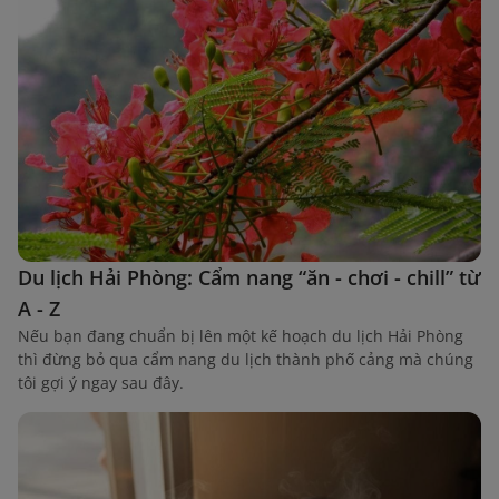
Du lịch Hải Phòng: Cẩm nang “ăn - chơi - chill” từ
A - Z
Nếu bạn đang chuẩn bị lên một kế hoạch du lịch Hải Phòng
thì đừng bỏ qua cẩm nang du lịch thành phố cảng mà chúng
tôi gợi ý ngay sau đây.