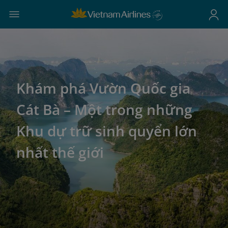
Khám phá Vườn Quốc gia
Cát Bà – Một trong những
Khu dự trữ sinh quyển lớn
nhất thế giới