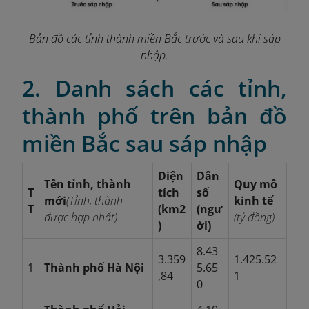
Bản đồ các tỉnh thành miền Bắc trước và sau khi sáp
nhập.
2. Danh sách các tỉnh,
thành phố trên bản đồ
miền Bắc sau sáp nhập
Diện
Dân
Tên tỉnh, thành
Quy mô
T
tích
số
mới
(Tỉnh, thành
kinh tế
T
(km2
(ngư
được hợp nhất)
(tỷ đồng)
)
ời)
8.43
3.359
1.425.52
1
Thành phố Hà Nội
5.65
,84
1
0