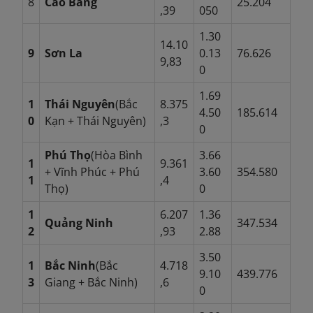
8
Cao Bằng
25.204
,39
050
1.30
14.10
9
Sơn La
0.13
76.626
9,83
0
1.69
1
Thái Nguyên
(Bắc
8.375
4.50
185.614
0
Kạn + Thái Nguyên)
,3
0
Phú Thọ
(Hòa Bình
3.66
1
9.361
+ Vĩnh Phúc + Phú
3.60
354.580
1
,4
Thọ)
0
1
6.207
1.36
Quảng Ninh
347.534
2
,93
2.88
3.50
1
Bắc Ninh
(Bắc
4.718
9.10
439.776
3
Giang + Bắc Ninh)
,6
0