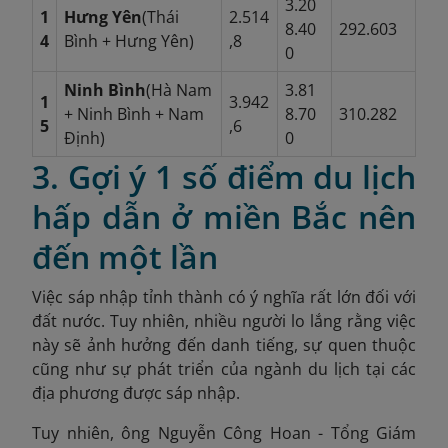
3.20
1
Hưng Yên
(Thái
2.514
8.40
292.603
4
Bình + Hưng Yên)
,8
0
Ninh Bình
(Hà Nam
3.81
1
3.942
+ Ninh Bình + Nam
8.70
310.282
5
,6
Định)
0
3. Gợi ý 1 số điểm du lịch
hấp dẫn ở miền Bắc nên
đến một lần
Việc sáp nhập tỉnh thành có ý nghĩa rất lớn đối với
đất nước. Tuy nhiên, nhiều người lo lắng rằng việc
này sẽ ảnh hưởng đến danh tiếng, sự quen thuộc
cũng như sự phát triển của ngành du lịch tại các
địa phương được sáp nhập.
Tuy nhiên, ông Nguyễn Công Hoan - Tổng Giám