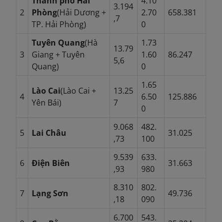
Thành phố Hải
4.10
3.194
2
Phòng
(Hải Dương +
2.70
658.381
,7
TP. Hải Phòng)
0
Tuyên Quang
(Hà
1.73
13.79
3
Giang + Tuyên
1.60
86.247
5,6
Quang)
0
1.65
Lào Cai
(Lào Cai +
13.25
4
6.50
125.886
Yên Bái)
7
0
9.068
482.
5
Lai Châu
31.025
,73
100
9.539
633.
6
Điện Biên
31.663
,93
980
8.310
802.
7
Lạng Sơn
49.736
,18
090
6.700
543.