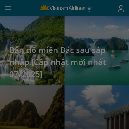
Bản đồ miền Bắc sau sáp
nhập [Cập nhật mới nhất
07/2025]