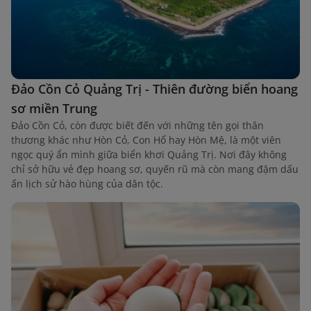
Đảo Cồn Cỏ Quảng Trị - Thiên đường biển hoang
sơ miền Trung
Đảo Cồn Cỏ, còn được biết đến với những tên gọi thân
thương khác như Hòn Cỏ, Con Hổ hay Hòn Mệ, là một viên
ngọc quý ẩn mình giữa biển khơi Quảng Trị. Nơi đây không
chỉ sở hữu vẻ đẹp hoang sơ, quyến rũ mà còn mang đậm dấu
ấn lịch sử hào hùng của dân tộc.