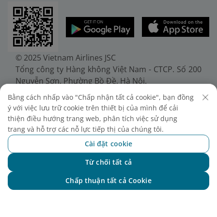
© 2025 Vietnam Airlines JSC
Tổng công ty Hàng không Việt Nam - CTCP. Số 200
Nguyễn Sơn, Phường Bồ Đề, Hà Nội.
Điện thoại: (+84-24) 38272289. Fax: (+84-24)
Bằng cách nhấp vào "Chấp nhận tất cả cookie", bạn đồng
38722375
ý với việc lưu trữ cookie trên thiết bị của mình để cải
Giấy chứng nhận đăng ký doanh nghiệp, mã số
thiện điều hướng trang web, phân tích việc sử dụng
doanh nghiệp 0100107518, đăng ký lần đầu ngày
trang và hỗ trợ các nỗ lực tiếp thị của chúng tôi.
30/6/2010, đăng ký thay đổi lần thứ 10 ngày
Cài đặt cookie
24/7/2025, cấp bởi Sở Tài chính Thành phố Hà Nội.
Từ chối tất cả
Chat với NEO
Chấp thuận tất cả Cookie