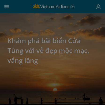
Khám phá bãi biển Cửa
Tùng với vẻ đẹp mộc mạc,
vắng lặng