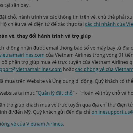
s tại sân bay.
i đặt chỗ, hành trình và các thông tin trên vé, chủ thẻ phải xu
Hộ chiếu và vé điện tử để xác thực tại
các chi nhánh của Vi
oàn vé, thay đổi hành trình và trợ giúp
ch không nhận được email thông báo số vé máy bay từ địa 
vietnamairlines.com
của Vietnam Airlines trong vòng 01 tiế
ới bộ phận trợ giúp mua vé trực tuyến của Vietnam Airlines q
pport@vietnamairlines.com
hoặc
các phòng vé của Vietnam
 đã mua trên Website và Ứng dụng di động, Quý khách có thể
website tại mục "
Quản lý đặt chỗ
" - "Hoàn vé (hủy chỗ và ho
hận trợ giúp khách mua vé trực tuyến qua địa chỉ thư điện t
rình đi/đến Mỹ, Quý khách gửi đến địa chỉ
onlinesupport.us
hòng vé của Vietnam Airlines
.