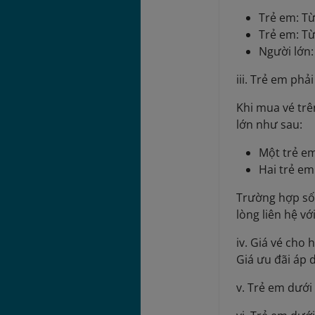
Trẻ em: Từ
Trẻ em: Từ
Người lớn:
iii. Trẻ em ph
Khi mua vé trê
lớn như sau:
Một trẻ em
Hai trẻ em
Trường hợp số
lòng liên hệ v
iv. Giá vé cho 
Giá ưu đãi áp 
v. Trẻ em dướ