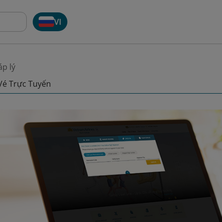
VI
p lý
Vé Trực Tuyến