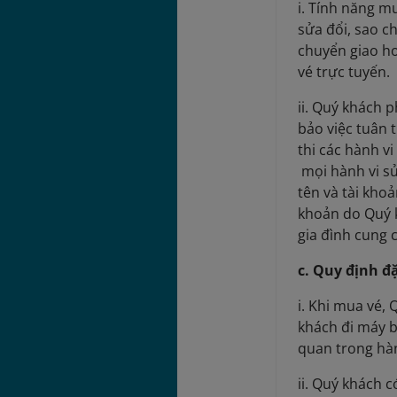
i. Tính năng m
sửa đổi, sao c
chuyển giao ho
vé trực tuyến.
ii. Quý khách 
bảo việc tuân 
thi các hành v
mọi hành vi s
tên và tài kho
khoản do Quý k
gia đình cung 
c. Quy định đ
i. Khi mua vé,
khách đi máy b
quan trong hàn
ii. Quý khách 