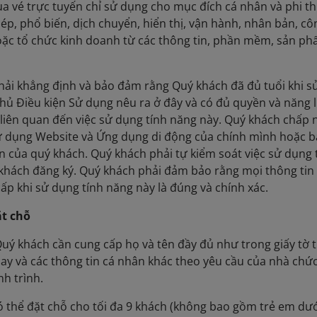
ua vé trực tuyến chỉ sử dụng cho mục đích cá nhân và phi
hép, phổ biến, dịch chuyển, hiển thị, vận hành, nhân bản, cô
ặc tổ chức kinh doanh từ các thông tin, phần mềm, sản ph
phải khẳng định và bảo đảm rằng Quý khách đã đủ tuổi khi
thủ Điều kiện Sử dụng nêu ra ở đây và có đủ quyền và năng 
i liên quan đến việc sử dụng tính năng này. Quý khách chấp n
ử dụng Website và Ứng dụng di động của chính mình hoặc b
ản của quý khách. Quý khách phải tự kiểm soát việc sử dụng
hách đăng ký. Quý khách phải đảm bảo rằng mọi thông tin 
cấp khi sử dụng tính năng này là đúng và chính xác.
ặt chỗ
 Quý khách cần cung cấp họ và tên đầy đủ như trong giấy tờ
ay và các thông tin cá nhân khác theo yêu cầu của nhà chứ
h trình.
có thể đặt chỗ cho tối đa 9 khách (không bao gồm trẻ em dướ