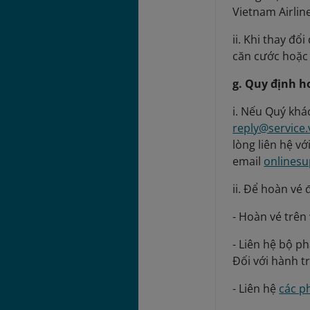
Vietnam Airline
ii. Khi thay đổ
căn cước hoặc 
g. Quy định h
i. Nếu Quý khá
reply@service.
lòng liên hệ v
email
onlinesu
ii. Để hoàn vé
- Hoàn vé trên 
- Liên hệ bộ p
Đối với hành t
- Liên hệ
các p