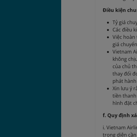
Điều kiện ch
Tỷ giá chu
Các điều k
Việc hoàn 
giá chuyển
Vietnam Ai
không chị
của chủ th
thay đổi đ
phát hành 
Xin lưu ý 
tiền thanh
hình đặt c
f. Quy định x
i. Vietnam Air
trong diện cần