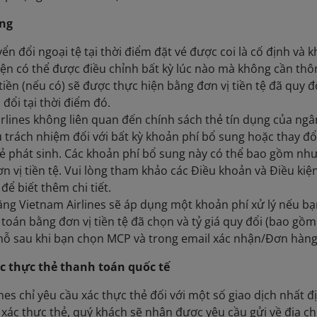
ung
yển đổi ngoại tệ tại thời điểm đặt vé được coi là cố định và 
iện có thể được điều chỉnh bất kỳ lúc nào mà không cần thô
tiền (nếu có) sẽ được thực hiện bằng đơn vị tiền tệ đã quy đổ
 đổi tại thời điểm đó.
rlines không liên quan đến chính sách thẻ tín dụng của ng
u trách nhiệm đối với bất kỳ khoản phí bổ sung hoặc thay
ẻ phát sinh. Các khoản phí bổ sung này có thể bao gồm nhưn
ơn vị tiền tệ. Vui lòng tham khảo các Điều khoản và Điều ki
để biết thêm chi tiết.
rằng Vietnam Airlines sẽ áp dụng một khoản phí xử lý nếu 
 toán bằng đơn vị tiền tệ đã chọn và tỷ giá quy đổi (bao gồm
hỗ sau khi bạn chọn MCP và trong email xác nhận/Đơn hàng
ác thực thẻ thanh toán quốc tế
lines chỉ yêu cầu xác thực thẻ đối với một số giao dịch nhất
 xác thực thẻ, quý khách sẽ nhận được yêu cầu gửi về địa c