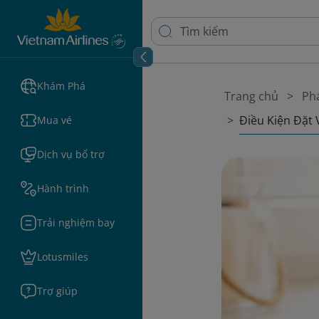
Khám Phá
Trang chủ
Phá
Điều Kiện Đặt 
Mua vé
Dịch vụ bổ trợ
Hành trình
Trải nghiệm bay
Lotusmiles
Trợ giúp