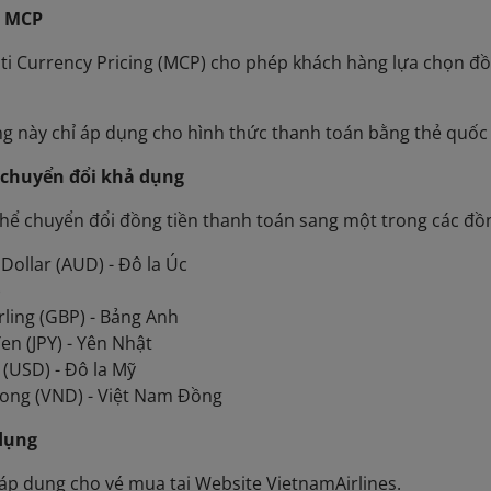
n MCP
ti Currency Pricing (MCP) cho phép khách hàng lựa chọn 
ng này chỉ áp dụng cho hình thức thanh toán bằng thẻ quốc 
 chuyển đổi khả dụng
hể chuyển đổi đồng tiền thanh toán sang một trong các đồn
 Dollar (AUD) - Đô la Úc
)
ling (GBP) - Bảng Anh
en (JPY) - Yên Nhật
r (USD) - Đô la Mỹ
ong (VND) - Việt Nam Đồng
dụng
áp dụng cho vé mua tại Website VietnamAirlines.