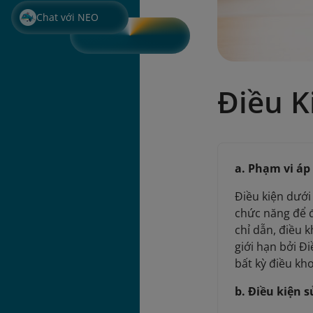
Chat với NEO
Điều K
a. Phạm vi áp
Điều kiện dưới
chức năng để đ
chỉ dẫn, điều 
giới hạn bởi Đ
bất kỳ điều kh
b. Điều kiện 