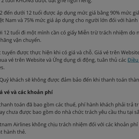
i 2 tuổi KHÔNG được đặt ghế ngồi riêng.
 02 đến dưới 12 tuổi được áp dụng mức giá bằng 90% mức gi
Việt Nam và 75% mức giá áp dụng cho người lớn đối với hành 
ưới 12 tuổi đi một mình cần có giấy Miễn trừ trách nhiệm do 
 hãng vận chuyển.
ực tuyến được thực hiện khi có giá và chỗ. Giá vé trên Websi
mua vé trên Website và Ứng dụng di động, tuân thủ các
Điều 
es.
a Quý khách sẽ không được đảm bảo đến khi thanh toán thà
iá vé và các khoản phí
n thanh toán đã bao gồm các thuế, phí hành khách phải trả t
bay chưa được bao gồm do nhà chức trách yêu cầu thu tại s
Vietnam Airlines không chịu trách nhiệm đối với các khoản ph
t hành thẻ.