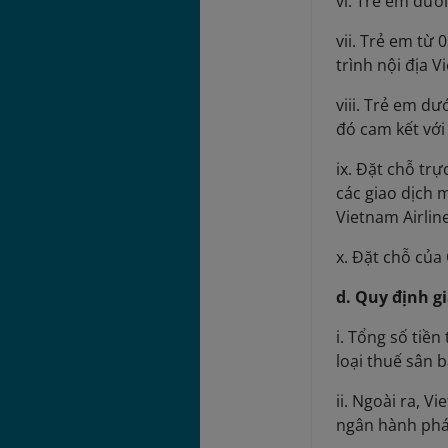
vi. Trẻ em dướ
vii. Trẻ em từ
trình nội địa 
viii. Trẻ em d
đó cam kết với
ix. Đặt chỗ tr
các giao dịch 
Vietnam Airlin
x. Đặt chỗ củ
d. Quy định g
i. Tổng số tiề
loại thuế sân 
ii. Ngoài ra, 
ngân hành phá