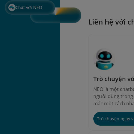
Chat với NEO
Liên hệ với c
Trò chuyện v
NEO là một chatbo
người dùng trong v
mắc một cách nha
Trò chuyện ngay 