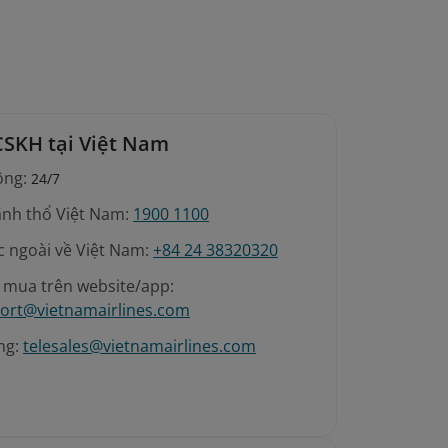
CSKH tại Việt Nam
ộng:
24/7
ãnh thổ Việt Nam:
1900 1100
c ngoài về Việt Nam:
+84 24 38320320
é mua trên website/app:
ort@vietnamairlines.com
ng:
telesales@vietnamairlines.com