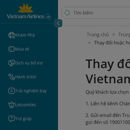
Trang chủ
Trun
Khám Phá
Thay đổi hoặc h
Mua vé
Thay đổ
Dịch vụ bổ trợ
Vietnam
Hành trình
Trải nghiệm bay
Quý khách lựa chọn
1. Liên hệ kênh Chă
Lotusmiles
2. Gửi email đến Tr
Trợ giúp
gọi đến số 19001100 