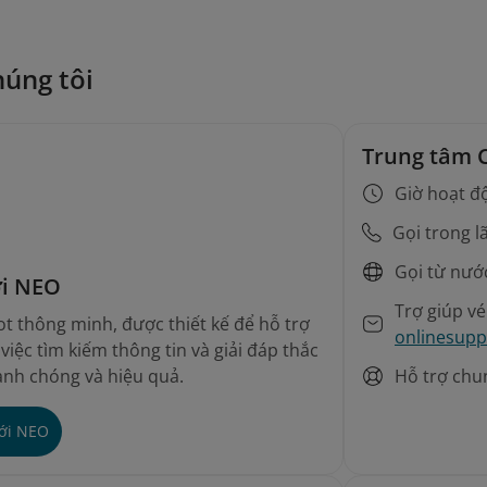
húng tôi
Trung tâm 
Giờ hoạt đ
Gọi trong l
Gọi từ nướ
ới NEO
Trợ giúp v
t thông minh, được thiết kế để hỗ trợ
onlinesupp
iệc tìm kiếm thông tin và giải đáp thắc
Hỗ trợ chu
nh chóng và hiệu quả.
với NEO