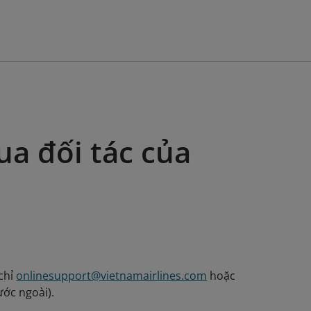
a đối tác của
chỉ
onlinesupport@vietnamairlines.com
hoặc
ước ngoài).