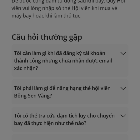
Để được cộng dặm tự động sau khi bay, Quý Hội
viên vui lòng nhập số thẻ Hội viên khi mua vé
máy bay hoặc khi làm thủ tục.
Câu hỏi thường gặp
Tôi cần làm gì khi đã đăng ký tài khoản
thành công nhưng chưa nhận được email
xác nhận?
Tôi phải làm gì để nâng hạng thẻ hội viên
Bông Sen Vàng?
noreply.lotusmiles@info.vietnamairlines.com
Tôi có thể tra cứu dặm tích lũy cho chuyến
bay đã thực hiện như thế nào?
tiêu chí xét hạng
Giờ hoạt động 24/7
Gọi trong lãnh thổ Việt Nam: 1900 1800
Tính dặm bay