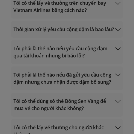
Gọi từ nước ngoài về Việt Nam: +84 24
Mua dặm
Tôi có thể lấy vé thưởng trên chuyến bay
38320320
Vietnam Airlines bằng cách nào?
Email:
vip.lotusmiles@vietnamairlines.com
(dành cho hội viên Triệu Dặm, Bạch
nâng hạng thẻ từ đối tác
Thời gian xử lý yêu cầu cộng dặm là bao lâu?
Kim, Vàng)
lotusmiles@vietnamairlines.com
(dành cho hội viên Titan, Bạc, Đăng ký)
Tôi phải là thế nào nếu yêu cầu cộng dặm
Phiên ngang hạng thẻ
qua tài khoản nhưng bị báo lỗi?
Yêu cầu lấy
thưởng hàng không
Yêu cầu lấy thưởng
Tôi phải là thế nào nếu đã gửi yêu cầu cộng
khác
dặm nhưng chưa nhận được dặm bổ sung?
vip.lotusmiles@vietnamairlines.com
(dành
cho hội viên Triệu Dặm, Bạch Kim, Vàng):
Tôi có thể dùng số thẻ Bông Sen Vàng để
trong vòng 2 ngày làm việc tính từ ngày
mua vé cho người khác không?
bay.
lotusmiles@vietnamairlines.com
(dành
Giờ hoạt động 24/7
Giờ hoạt động 24/7
cho hội viên Titan, Bạc, Đăng ký): trong
Gọi trong lãnh thổ Việt Nam: 1900 1800
Tôi có thể lấy vé thưởng cho người khác
Gọi trong lãnh thổ Việt Nam: 1900 1800
vòng 3 ngày làm việc tính từ ngày bay.
Gọi từ nước ngoài về Việt Nam: +84 24