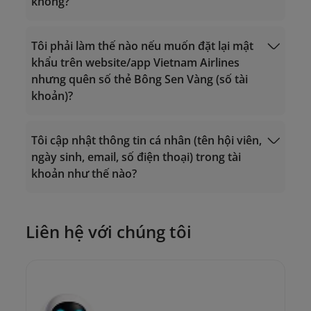
không?
Gọi từ nước ngoài về Việt Nam: +84 24
Tìm hiểu thêm
Sử dụng dặm.
38320320
38320320
Email:
Email:
vip.lotusmiles@vietnamairlines.com
Tôi phải làm thế nào nếu muốn đặt lại mật
vip.lotusmiles@vietnamairlines.com
(dành cho hội viên Triệu Dặm, Bạch
khẩu trên website/app Vietnam Airlines
Đổi dặm lấy vé
(dành cho hội viên Triệu Dặm, Bạch
Kim, Vàng);
nhưng quên số thẻ Bông Sen Vàng (số tài
thưởng.
Kim, Vàng);
lotusmiles@vietnamairlines.com
khoản)?
lotusmiles@vietnamairlines.com
(dành cho hội viên Titan, Bạc, Đăng
(dành cho hội viên Titan, Bạc, Đăng
ký);
ký);
Tôi cập nhật thông tin cá nhân (tên hội viên,
Đăng nhập
2. Liên hệ
chi nhánh của Vietnam Airlines
để
ngày sinh, email, số điện thoại) trong tài
2. Liên hệ
chi nhánh của Vietnam Airlines
để
được hướng dẫn trực tiếp.
khoản như thế nào?
được hướng dẫn trực tiếp.
Liên hệ với chúng tôi