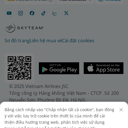
Sơ đồ trang
Liên hệ mua vé
Cài đặt cookies
© 2025 Vietnam Airlines JSC
Tổng công ty Hàng không Việt Nam - CTCP. Số 200
Nguyễn Sơn, Phường Bồ Đề, Hà Nội.
Điện thoại: (+84-24) 38272289. Fax: (+84-24)
Bằng cách nhấp vào "Chấp nhận tất cả cookie", bạn đồng
38722375
ý với việc lưu trữ cookie trên thiết bị của mình để cải
Giấy chứng nhận đăng ký doanh nghiệp, mã số
thiện điều hướng trang web, phân tích việc sử dụng
doanh nghiệp 0100107518, đăng ký lần đầu ngày