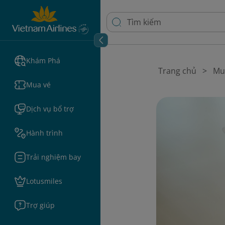
Khám Phá
Trang chủ
Mu
Mua vé
Dịch vụ bổ trợ
Hành trình
Trải nghiệm bay
Lotusmiles
Trợ giúp