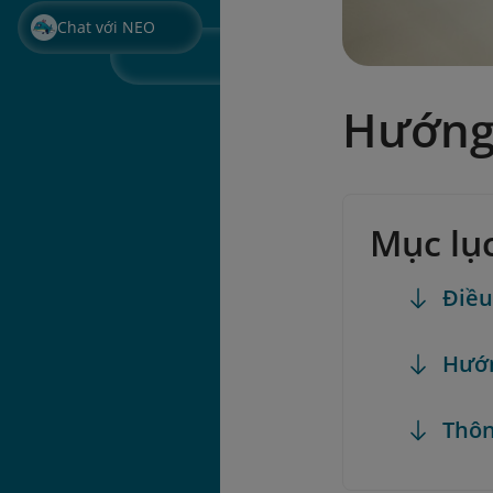
Chat với NEO
Hướng
Mục lụ
Điều
Hướn
Thôn