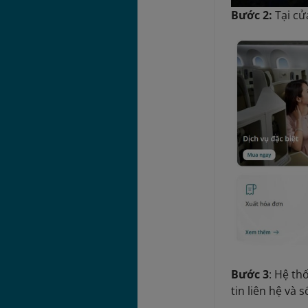
Bước 2:
Tại
cử
Bước 3
: Hệ th
tin liên hệ và 