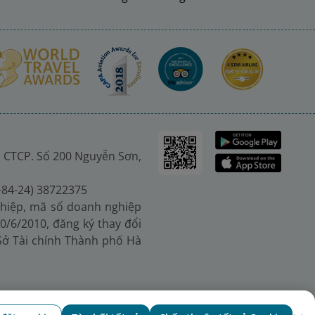
 CTCP. Số 200 Nguyễn Sơn,
(+84-24) 38722375
hiệp, mã số doanh nghiệp
0/6/2010, đăng ký thay đổi
 Sở Tài chính Thành phố Hà