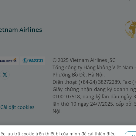
etnam Airlines
© 2025 Vietnam Airlines JSC
Tổng công ty Hàng không Việt Nam -
Phường Bồ Đề, Hà Nội.
Điện thoại: (+84-24) 38272289. Fax: 
Giấy chứng nhận đăng ký doanh ng
0100107518, đăng ký lần đầu ngày 3
lần thứ 10 ngày 24/7/2025, cấp bởi
é
Cài đặt cookies
Nội.
c lưu trữ cookie trên thiết bị của mình để cải thiện điều