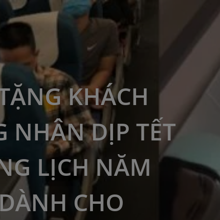
TẶNG KHÁCH
 NHÂN DỊP TẾT
G LỊCH NĂM
 DÀNH CHO