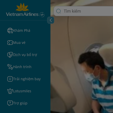
Khám Phá
Mua vé
Dịch vụ bổ trợ
Hành trình
Trải nghiệm bay
Lotusmiles
Trợ giúp