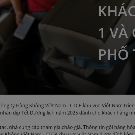
KHÁ
1 VÀ
PHỐ 
ông ty Hàng Không Việt Nam - CTCP khu vực Việt Nam triển
nhân dịp Tết Dương lịch năm 2025 dành cho khách hàng nh
tác, nhà cung cấp tham gia chào giá. Thông tin gói hàng hóa
ng Không Việt Nam - CTCP khu vực Việt Nam được đính kèm