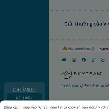
Giải thưởng của Vi
Sơ đồ trang
Liên hệ mua v
Đăng nhập
Đăng ký
Bằng cách nhấp vào "Chấp nhận tất cả cookie", bạn đồng ý với việ