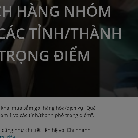
CH HÀNG NHÓM
 CÁC TỈNH/THÀNH
TRỌNG ĐIỂM
 khai mua sắm gói hàng hóa/dịch vụ "Quà
óm 1 và các tỉnh/thành phố trọng điểm".
 cũng như chi tiết liên hệ với Chi nhánh
tại đây
.