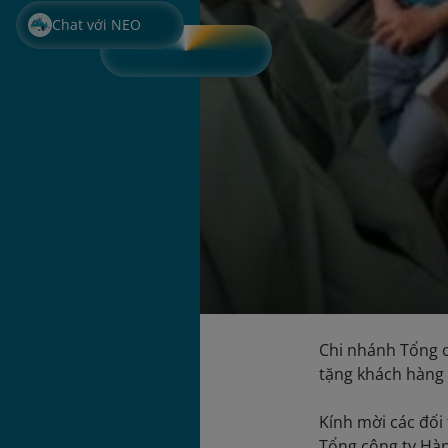
Chat với NEO
Chi nhánh Tổng c
tặng khách hàng 
Kính mời các đối 
Tổng công ty Hà