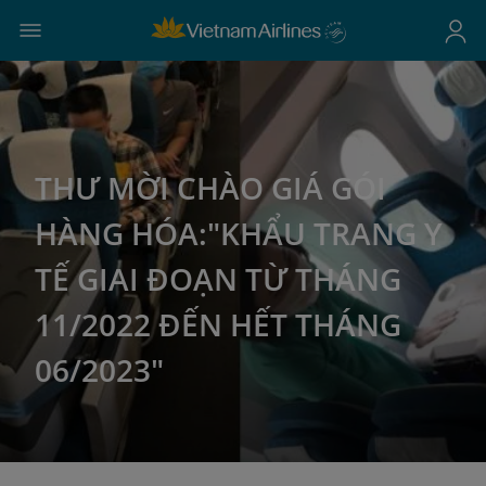
THƯ MỜI CHÀO GIÁ GÓI
HÀNG HÓA:"KHẨU TRANG Y
TẾ GIAI ĐOẠN TỪ THÁNG
11/2022 ĐẾN HẾT THÁNG
06/2023"