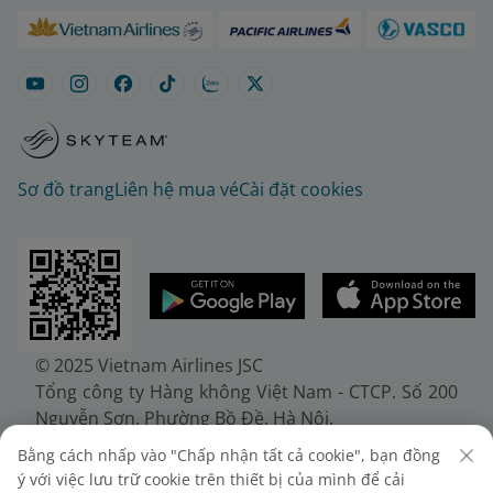
Sơ đồ trang
Liên hệ mua vé
Cài đặt cookies
© 2025 Vietnam Airlines JSC
Tổng công ty Hàng không Việt Nam - CTCP. Số 200
Nguyễn Sơn, Phường Bồ Đề, Hà Nội.
Điện thoại: (+84-24) 38272289. Fax: (+84-24)
Bằng cách nhấp vào "Chấp nhận tất cả cookie", bạn đồng
38722375
ý với việc lưu trữ cookie trên thiết bị của mình để cải